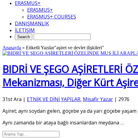
ERASMUS+
ERASMUS+
ERASMUS+ COURSES
DANIŞMANLIK
İLETİŞİM
Anasayfa
»
Etiketli Yazılar"aşiret ve devlet ilişkileri"
BIDRİ VE ŞEGO AŞİRETLERİ ÖZE
Mekanizması, Diğer Kürt Aşiretl
31st Ara
|
ETNİK VE DİNİ YAPILAR
,
Misafir Yazar
|
2976
Aşiret; aynı soydan gelen, göçebe ya da yarı göçebe yaşam 
Aynı zamanda bir ataya bağlı insanlardan meydana
…