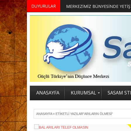
DUYURULAR
ANASAYFA
KURUMSAL
SASAM STR
ANASAYFA
»
ETIKETLI YAZILAR"ARILARIN ÖLMESI"