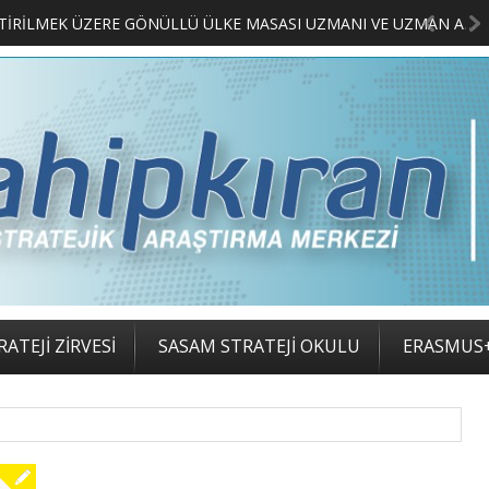
MERKEZİMİZ BÜNYESİNDE YETİŞTİRİLMEK ÜZERE GÖNÜLLÜ ÜLKE MASASI UZMANI VE UZMAN ADAYLARI ARIYORUZ
ATEJİ ZİRVESİ
SASAM STRATEJİ OKULU
ERASMUS