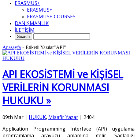
ERASMUS+
ERASMUS+
ERASMUS+ COURSES
DANIŞMANLIK
İLETİŞİM
Anasayfa
»
Etiketli Yazılar"API"
API EKOSİSTEMİ ve KİŞİSEL
VERİLERİN KORUNMASI
HUKUKU »
09th Mar
|
HUKUK
,
Misafir Yazar
|
2404
Application Programming Interface (API) uygulama
programlama arayüzü anlamına gelir. Sağladığı