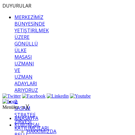
DUYURULAR
MERKEZİMİZ
BÜNYESİNDE
YETİŞTİRİLMEK
ÜZERE
GÖNÜLLÜ
ÜLKE
MASASI
UZMANI
VE
UZMAN
ADAYLARI
ARIYORUZ
2.
Menüler
≡
╳
SASAM
STRATEJİ
ANASAYFA
ZİRVESİ
KURUMSAL
KATILIMCILARI
HAKKIMIZDA
BELLİ