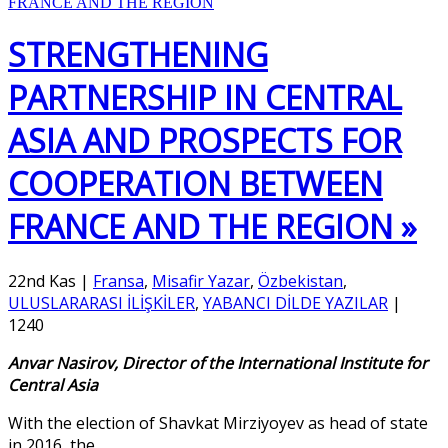
STRENGTHENING
PARTNERSHIP IN CENTRAL
ASIA AND PROSPECTS FOR
COOPERATION BETWEEN
FRANCE AND THE REGION »
22nd Kas
|
Fransa
,
Misafir Yazar
,
Özbekistan
,
ULUSLARARASI İLİŞKİLER
,
YABANCI DİLDE YAZILAR
|
1240
Anvar Nasirov, Director of the International Institute for
Central Asia
With the election of Shavkat Mirziyoyev as head of state
in 2016, the
…