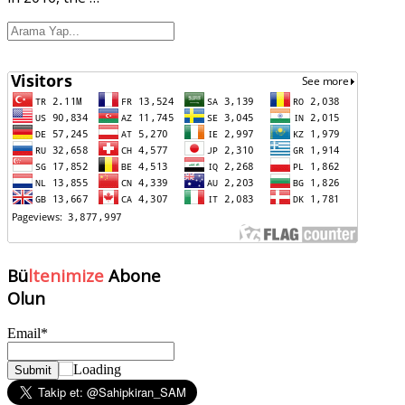
Bü
ltenimize
Abone
Olun
Email*