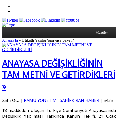
Menüler
≡
Anasayfa
»
Etiketli Yazılar"anayasa paketi"
ANAYASA DEĞİŞİKLİĞİNİN
TAM METNİ VE GETİRDİKLERİ
»
25th Oca
|
KAMU YÖNETİMİ
,
SAHİPKIRAN HABER
|
5435
18 maddeden oluşan Türkiye Cumhuriyeti Anayasasında
Değişiklik Yapılması Hakkında Kanun Teklifi, 21 Ocak