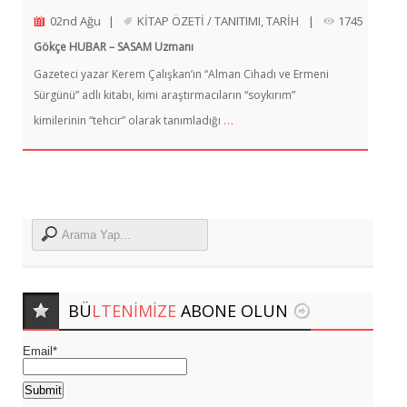
02nd Ağu
|
KİTAP ÖZETİ / TANITIMI
,
TARİH
|
1745
Gökçe HUBAR – SASAM Uzmanı
Gazeteci yazar Kerem Çalışkan’ın “Alman Cihadı ve Ermeni
Sürgünü” adlı kitabı, kimi araştırmacıların “soykırım”
…
kimilerinin “tehcir” olarak tanımladığı
BÜ
LTENIMIZE
ABONE OLUN
Email*