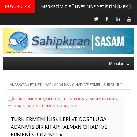
DUYURULAR
MERKEZİMİZ BÜNYESİNDE YETİŞTİRİLMEK ÜZERE GÖNÜLLÜ ÜLKE MASASI UZMANI VE UZMAN ADAYLARI ARIYORUZ
Menüler
≡
ANASAYFA
»
ETIKETLI YAZILAR"ALMAN CİHADI VE ERMENİ SÜRGÜNÜ"
TÜRK-ERMENİ İLİŞKİLERİ VE DOSTLUĞA
ADANMIŞ BİR KİTAP: “ALMAN CİHADI VE
ERMENİ SÜRGÜNÜ” »