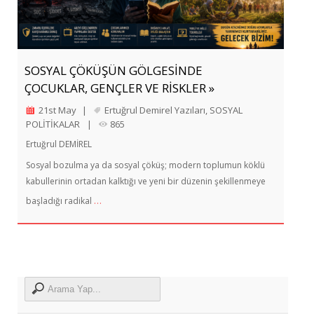
SOSYAL ÇÖKÜŞÜN GÖLGESİNDE
ÇOCUKLAR, GENÇLER VE RİSKLER »
21st May
|
Ertuğrul Demirel Yazıları
,
SOSYAL
POLİTİKALAR
|
865
Ertuğrul DEMİREL
Sosyal bozulma ya da sosyal çöküş; modern toplumun köklü
kabullerinin ortadan kalktığı ve yeni bir düzenin şekillenmeye
…
başladığı radikal