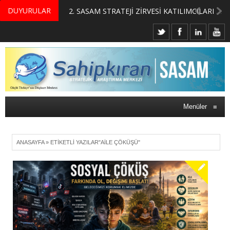
DUYURULAR
MERKEZİMİZ BÜNYESİNDE YETİŞTİRİLMEK ÜZERE GÖNÜLLÜ ÜLKE MASASI UZMANI VE UZMAN ADAYLARI ARIYORUZ
2. SASAM STRATEJİ ZİRVESİ KATILIMCILARI BELLİ OLDU
Menüler
≡
ANASAYFA
»
ETIKETLI YAZILAR"AILE ÇÖKÜŞÜ"