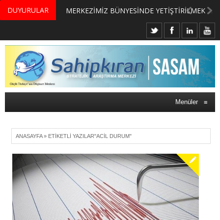
DUYURULAR
MERKEZİMİZ BÜNYESİNDE YETİŞTİRİLMEK ÜZERE GÖNÜLLÜ ÜLKE MASASI UZMANI VE UZMAN ADAYLARI ARIYORUZ
Menüler
≡
ANASAYFA
»
ETIKETLI YAZILAR"ACIL DURUM"