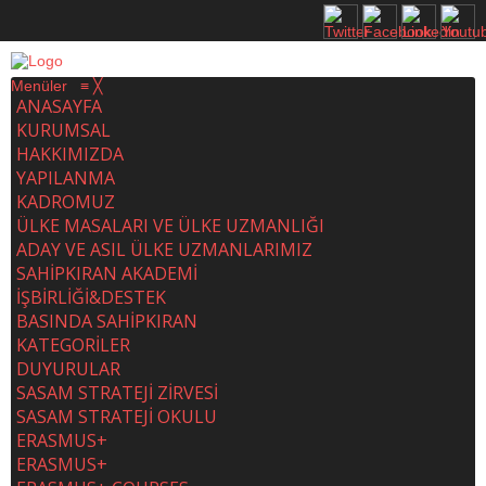
Menüler
≡
╳
ANASAYFA
KURUMSAL
HAKKIMIZDA
YAPILANMA
KADROMUZ
ÜLKE MASALARI VE ÜLKE UZMANLIĞI
ADAY VE ASIL ÜLKE UZMANLARIMIZ
SAHİPKIRAN AKADEMİ
İŞBİRLİĞİ&DESTEK
BASINDA SAHİPKIRAN
KATEGORİLER
DUYURULAR
SASAM STRATEJİ ZİRVESİ
SASAM STRATEJİ OKULU
ERASMUS+
ERASMUS+