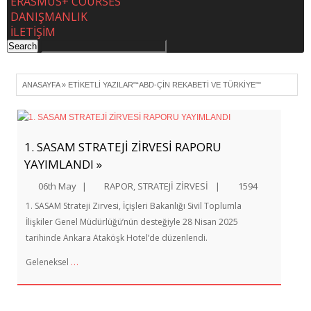
ERASMUS+ COURSES
DANIŞMANLIK
İLETİŞİM
ANASAYFA
»
ETIKETLI YAZILAR"“ABD-ÇIN REKABETI VE TÜRKIYE”"
1. SASAM STRATEJİ ZİRVESİ RAPORU
YAYIMLANDI »
06th May
|
RAPOR
,
STRATEJİ ZİRVESİ
|
1594
1. SASAM Strateji Zirvesi, İçişleri Bakanlığı Sivil Toplumla
İlişkiler Genel Müdürlüğü’nün desteğiyle 28 Nisan 2025
tarihinde Ankara Ataköşk Hotel’de düzenlendi.
…
Geleneksel