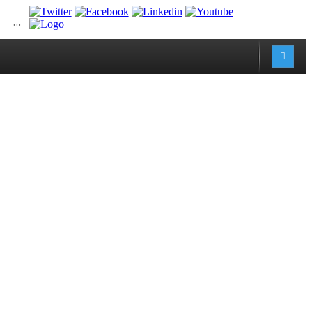
MERKEZİMİZ BÜNYESİNDE YETİŞTİRİLMEK ÜZERE GÖNÜLLÜ ÜLKE MASASI UZMANI VE UZMAN ADAYLARI ARIYORUZ
2. SASAM STRATEJİ ZİRVESİ KATILIMCILARI BELLİ O