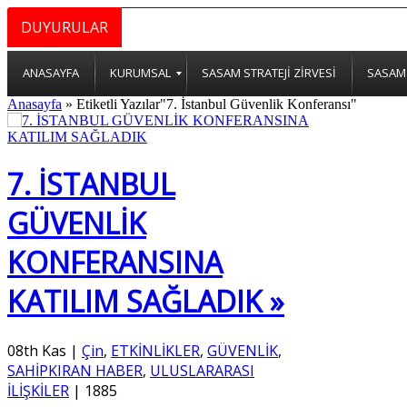
DUYURULAR
ANASAYFA
KURUMSAL
SASAM STRATEJİ ZİRVESİ
SASAM 
Anasayfa
»
Etiketli Yazılar"7. İstanbul Güvenlik Konferansı"
7. İSTANBUL
GÜVENLİK
KONFERANSINA
KATILIM SAĞLADIK »
08th Kas
|
Çin
,
ETKİNLİKLER
,
GÜVENLİK
,
SAHİPKIRAN HABER
,
ULUSLARARASI
İLİŞKİLER
|
1885