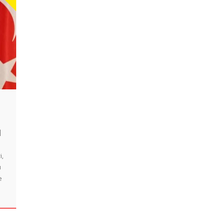
|
i,
u
e