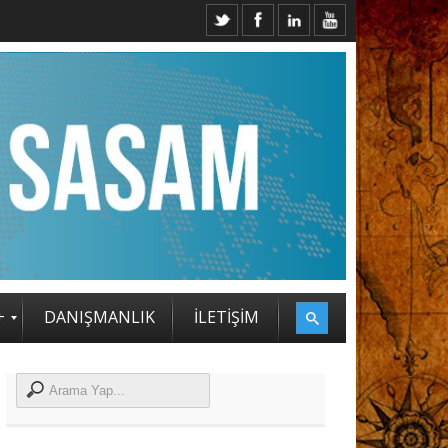
ASAM STRATEJİ ZİRVESİ KATILIMCILARI BELLİ OLDU
+
DANIŞMANLIK
İLETİŞİM