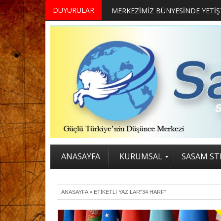
DUYURULAR
ANASAYFA
KURUMSAL
SASAM STR
ANASAYFA
»
ETIKETLI YAZILAR"34 HARF"