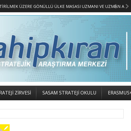
MERKEZİMİZ BÜNYESİNDE YETİŞTİRİLMEK ÜZERE GÖNÜLLÜ ÜLKE MASASI UZMANI VE UZMAN ADAYLARI ARIYORUZ
2. S
ATEJİ ZİRVESİ
SASAM STRATEJİ OKULU
ERASMUS