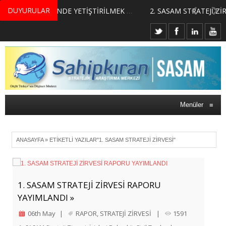
DUYURULAR
MERKEZİMİZ BÜNYESİNDE YETİŞTİRİLMEK ÜZERE GÖNÜLLÜ ÜLKE MASASI UZMANI VE UZMAN ADAYLARI ARIYORUZ
Menüler
≡
ANASAYFA
»
ETIKETLI YAZILAR"1. SASAM STRATEJI ZIRVESI"
1. SASAM STRATEJİ ZİRVESİ RAPORU
YAYIMLANDI »
06th May
|
RAPOR
,
STRATEJİ ZİRVESİ
|
1591