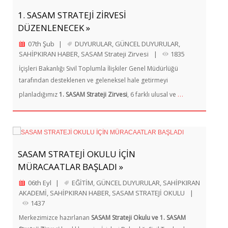
1. SASAM STRATEJİ ZİRVESİ
DÜZENLENECEK »
07th Şub
|
DUYURULAR
,
GÜNCEL DUYURULAR
,
SAHİPKIRAN HABER
,
SASAM Strateji Zirvesi
|
1835
İçişleri Bakanlığı Sivil Toplumla İlişkiler Genel Müdürlüğü
tarafından desteklenen ve geleneksel hale getirmeyi
…
planladığımız
1. SASAM Strateji Zirvesi
, 6 farklı ulusal ve
SASAM STRATEJİ OKULU İÇİN
MÜRACAATLAR BAŞLADI »
06th Eyl
|
EĞİTİM
,
GÜNCEL DUYURULAR
,
SAHİPKIRAN
AKADEMİ
,
SAHİPKIRAN HABER
,
SASAM STRATEJİ OKULU
|
1437
Merkezimizce hazırlanan
SASAM Strateji Okulu ve 1. SASAM