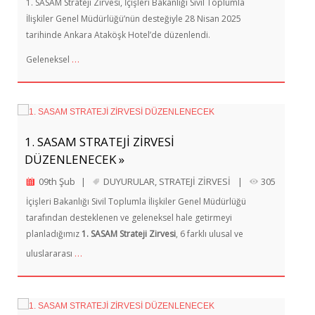
1. SASAM Strateji Zirvesi, İçişleri Bakanlığı Sivil Toplumla
İlişkiler Genel Müdürlüğü’nün desteğiyle 28 Nisan 2025
tarihinde Ankara Ataköşk Hotel’de düzenlendi.
…
Geleneksel
1. SASAM STRATEJİ ZİRVESİ
DÜZENLENECEK »
09th Şub
|
DUYURULAR
,
STRATEJİ ZİRVESİ
|
305
İçişleri Bakanlığı Sivil Toplumla İlişkiler Genel Müdürlüğü
tarafından desteklenen ve geleneksel hale getirmeyi
planladığımız
1. SASAM Strateji Zirvesi
, 6 farklı ulusal ve
…
uluslararası