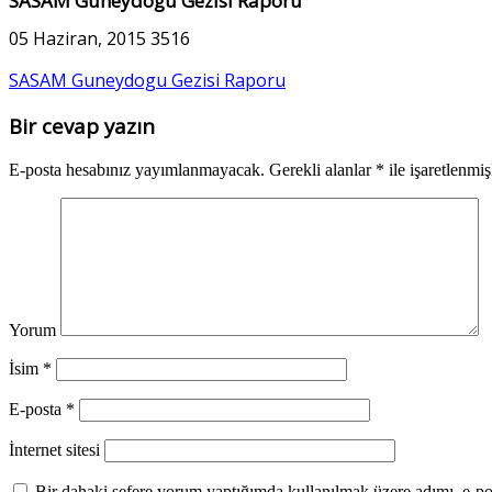
SASAM Guneydogu Gezisi Raporu
05 Haziran, 2015
3516
SASAM Guneydogu Gezisi Raporu
Bir cevap yazın
E-posta hesabınız yayımlanmayacak.
Gerekli alanlar
*
ile işaretlenmiş
Yorum
İsim
*
E-posta
*
İnternet sitesi
Bir dahaki sefere yorum yaptığımda kullanılmak üzere adımı, e-pos