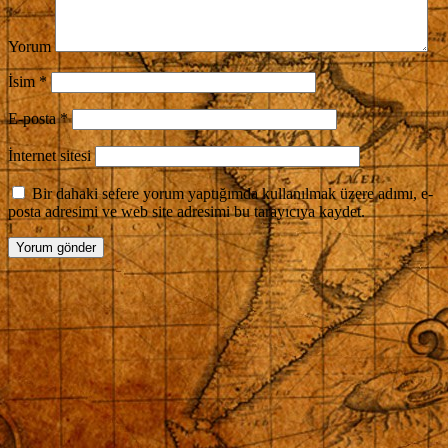
Yorum
İsim
*
E-posta
*
İnternet sitesi
Bir dahaki sefere yorum yaptığımda kullanılmak üzere adımı, e-
posta adresimi ve web site adresimi bu tarayıcıya kaydet.