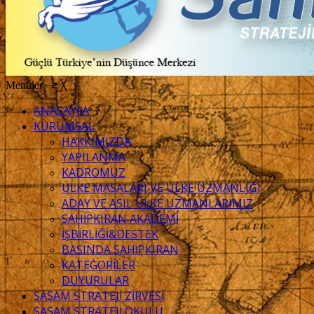
OLDU
Menüler
≡
╳
ANASAYFA
KURUMSAL
HAKKIMIZDA
YAPILANMA
KADROMUZ
ÜLKE MASALARI VE ÜLKE UZMANLIĞI
ADAY VE ASIL ÜLKE UZMANLARIMIZ
SAHİPKIRAN AKADEMİ
İŞBİRLİĞİ&DESTEK
BASINDA SAHİPKIRAN
KATEGORİLER
DUYURULAR
SASAM STRATEJİ ZİRVESİ
SASAM STRATEJİ OKULU