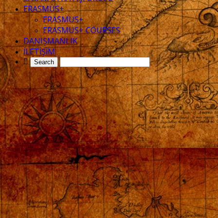
ERASMUS+
ERASMUS+
ERASMUS+ COURSES
DANIŞMANLIK
İLETİŞİM