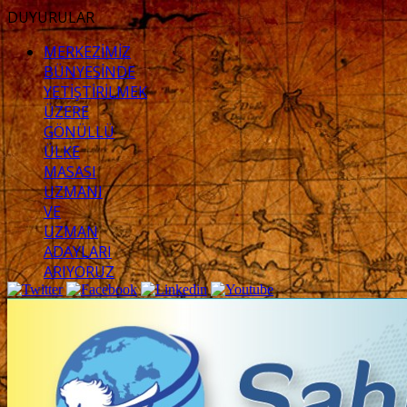
DUYURULAR
MERKEZİMİZ
BÜNYESİNDE
YETİŞTİRİLMEK
ÜZERE
GÖNÜLLÜ
ÜLKE
MASASI
UZMANI
VE
UZMAN
ADAYLARI
ARIYORUZ
2.
SASAM
STRATEJİ
ZİRVESİ
KATILIMCILARI
BELLİ