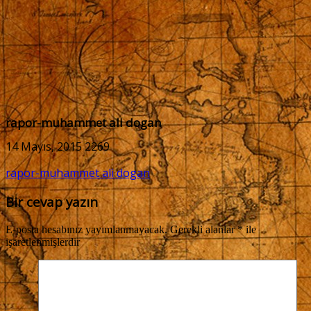
rapor-muhammet ali dogan
14 Mayıs, 2015
2269
rapor-muhammet ali dogan
Bir cevap yazın
E-posta hesabınız yayımlanmayacak.
Gerekli alanlar
*
ile
işaretlenmişlerdir