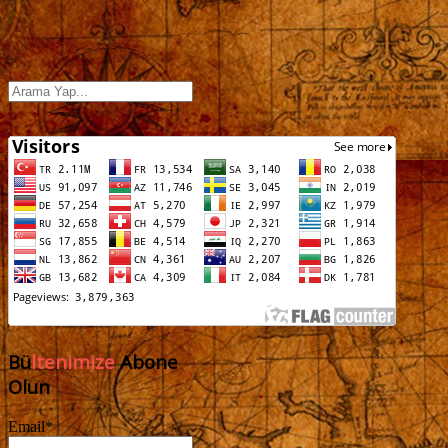
Bü
ltenimize
Abone
Olun
Email*