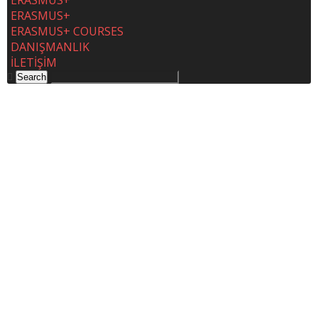
ERASMUS+
ERASMUS+
ERASMUS+ COURSES
DANIŞMANLIK
İLETİŞİM