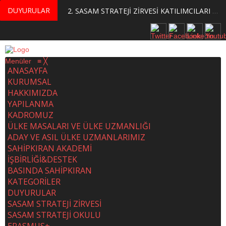
DUYURULAR
MERKEZİMİZ BÜNYESİNDE YETİŞTİRİLMEK ÜZERE GÖNÜLLÜ ÜLKE MASASI UZMANI VE UZMAN ADAYLARI ARIYORUZ
2. SASAM STRATEJİ ZİRVESİ KATILIMCILARI BELLİ OLDU
Menüler
≡
╳
ANASAYFA
KURUMSAL
HAKKIMIZDA
YAPILANMA
KADROMUZ
ÜLKE MASALARI VE ÜLKE UZMANLIĞI
ADAY VE ASIL ÜLKE UZMANLARIMIZ
SAHİPKIRAN AKADEMİ
İŞBİRLİĞİ&DESTEK
BASINDA SAHİPKIRAN
KATEGORİLER
DUYURULAR
SASAM STRATEJİ ZİRVESİ
SASAM STRATEJİ OKULU