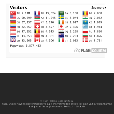
© Tüm Hakları Saklıdır 2012
Yasal Uyarı: Kaynak gösterilmeden ve açık link verilmeden sitede yer alan yazılar kullanılamaz.
Sahipkıran Stratejik Araştırma Merkezi – SASAM