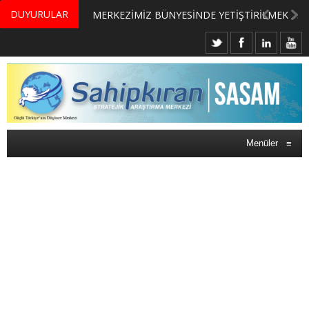
DUYURULAR
MERKEZİMİZ BÜNYESİNDE YETİŞTİRİLMEK ÜZERE GÖNÜLLÜ ÜLKE MASASI UZMANI VE UZMAN ADAYLARI ARIYORUZ
Menüler
≡