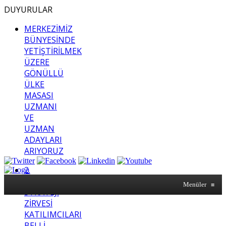
DUYURULAR
MERKEZİMİZ
BÜNYESİNDE
YETİŞTİRİLMEK
ÜZERE
GÖNÜLLÜ
ÜLKE
MASASI
UZMANI
VE
UZMAN
ADAYLARI
ARIYORUZ
2.
SASAM
Menüler
≡
STRATEJİ
ZİRVESİ
KATILIMCILARI
BELLİ