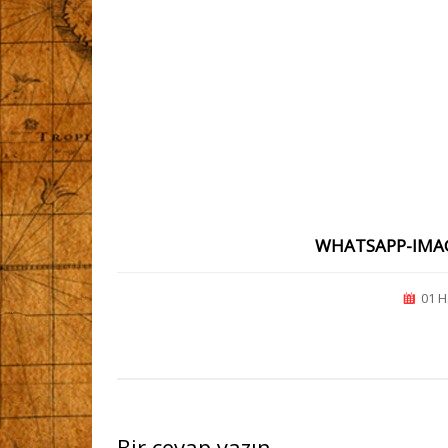
WHATSAPP-IMAGE
01 H
Bir cevap yazın