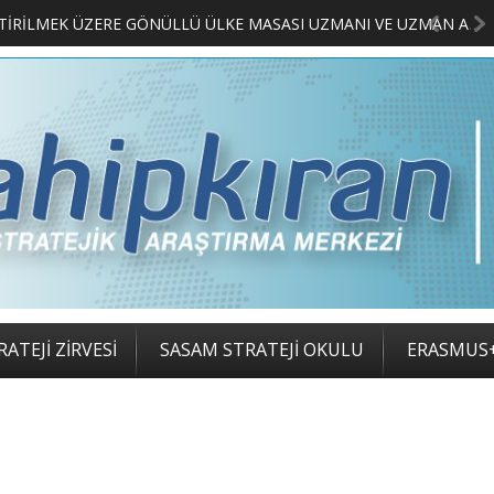
MERKEZİMİZ BÜNYESİNDE YETİŞTİRİLMEK ÜZERE GÖNÜLLÜ ÜLKE MASASI UZMANI VE UZMAN ADAYLARI ARIYORUZ
2. SASAM STRATEJİ
ATEJİ ZİRVESİ
SASAM STRATEJİ OKULU
ERASMUS