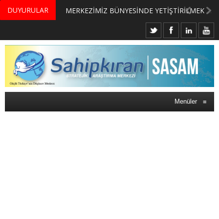
DUYURULAR
MERKEZİMİZ BÜNYESİNDE YETİŞTİRİLMEK ÜZERE GÖNÜLLÜ ÜLKE MASASI UZMANI VE UZMAN ADAYLARI ARIYORUZ
Menüler
≡