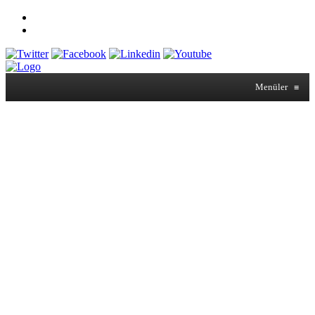
Menüler
≡