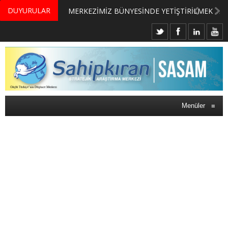
DUYURULAR
MERKEZİMİZ BÜNYESİNDE YETİŞTİRİLMEK ÜZERE GÖNÜLLÜ ÜLKE MASASI UZMANI VE UZMAN ADAYLARI ARIYORUZ
Menüler
≡