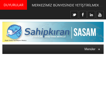
DUYURULAR
MERKEZİMİZ BÜNYESİNDE YETİŞTİRİLMEK ÜZERE GÖNÜLLÜ ÜLKE MASASI UZMANI VE UZMAN ADAYLARI ARIYORUZ
Menüler
≡