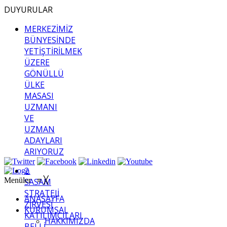
DUYURULAR
MERKEZİMİZ
BÜNYESİNDE
YETİŞTİRİLMEK
ÜZERE
GÖNÜLLÜ
ÜLKE
MASASI
UZMANI
VE
UZMAN
ADAYLARI
ARIYORUZ
2.
Menüler
≡
╳
SASAM
STRATEJİ
ANASAYFA
ZİRVESİ
KURUMSAL
KATILIMCILARI
HAKKIMIZDA
BELLİ