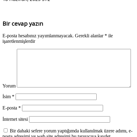
Bir cevap yazın
E-posta hesabınız yayımlanmayacak.
Gerekli alanlar
*
ile
işaretlenmişlerdir
Yorum
İsim
*
E-posta
*
İnternet sitesi
Bir dahaki sefere yorum yaptığımda kullanılmak üzere adımı, e-
posta adresimi ve web site adresimi bu tarayıcıya kaydet.