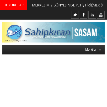
DUYURULAR
MERKEZİMİZ BÜNYESİNDE YETİŞTİRİLMEK ÜZERE GÖNÜLLÜ ÜLKE MASASI UZMANI VE UZMAN ADAYLARI ARIYORUZ
Menüler
≡