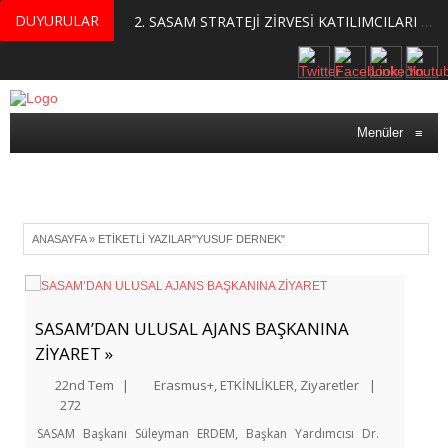
DUYURULAR
MERKEZİMİZ BÜNYESİNDE YETİŞTİRİLMEK ÜZERE GÖNÜLLÜ ÜLKE MASASI UZMANI VE UZMAN ADAYLARI ARIYORUZ
2. SASAM STRATEJİ ZİRVESİ KATILIMCILARI BELLİ OLDU
Menüler
≡
ANASAYFA
»
ETIKETLI YAZILAR"YUSUF DERNEK"
SASAM’DAN ULUSAL AJANS BAŞKANINA
ZİYARET »
22nd Tem
|
Erasmus+
,
ETKİNLİKLER
,
Ziyaretler
|
272
SASAM Başkanı Süleyman ERDEM, Başkan Yardımcısı Dr.