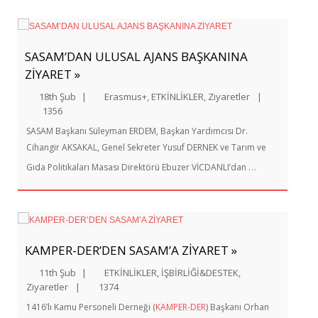
SASAM’DAN ULUSAL AJANS BAŞKANINA
ZİYARET »
18th Şub
|
Erasmus+
,
ETKİNLİKLER
,
Ziyaretler
|
1356
SASAM Başkanı Süleyman ERDEM, Başkan Yardımcısı Dr.
Cihangir AKSAKAL, Genel Sekreter Yusuf DERNEK ve Tarım ve
…
Gıda Politikaları Masası Direktörü Ebuzer VİCDANLI’dan
KAMPER-DER’DEN SASAM’A ZİYARET »
11th Şub
|
ETKİNLİKLER
,
İŞBİRLİĞİ&DESTEK
,
Ziyaretler
|
1374
1416’lı Kamu Personeli Derneği (
KAMPER-DER
) Başkanı Orhan