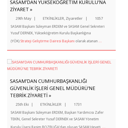
SASAM’DAN YÜKSEKÖĞRETİM KURULU’NA
ZİYARET »
29th May
|
ETKİNLİKLER
,
Ziyaretler
|
1057
SASAM Başkanı Süleyman ERDEM ve SASAM Genel Sekreteri
Yusuf DERNEK, Yükseköğretim Kurulu Başkanlığına
…
(YÖK)
Strateji Geliştirme Dairesi Başkanı
olarak atanan
SASAM’DAN CUMHURBAŞKANLIĞI
GÜVENLİK İŞLERİ GENEL MÜDÜRÜ’NE
TEBRİK ZİYARETİ »
25th Eki
|
ETKİNLİKLER
|
1731
SASAM Başkanı Süleyman ERDEM, Başkan Yardımcısı Zafer
TEKİN, Genel Sekreter Yusuf DERNEK ve SASAM Yönetim
…
Kurulu Üyesi Rasim BOZBUĞA’dan oluşan SASAM Heyeti,