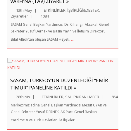
VAKFI’NA (TAV) ZİYARET »
13th May
|
ETKİNLİKLER
,
İŞBİRLİĞİ&DESTEK
,
Ziyaretler
|
1084
SASAM Genel Başkan Yardımcısı Dr. Cihangir Aksakal, Genel
Sekreter Yusuf Dernek ve Basın Yayın ve İletişim Direktörü
…
Bilal Altıok’tan oluşan SASAM Heyeti,
SASAM, TÜRKSOY’UN DÜZENLEDİĞİ “EMİR
TİMUR” PANELİNE KATILDI »
28th Nis
|
ETKİNLİKLER
,
SAHİPKIRAN HABER
|
854
Merkezimiz adına Genel Başkan Yardımcısı Mesut UYAR ve
Genel Sekreter Yusuf DERNEK, AK Parti Genel Başkan
…
Yardımcısı ve Türk Devletleri İle İlişkiler