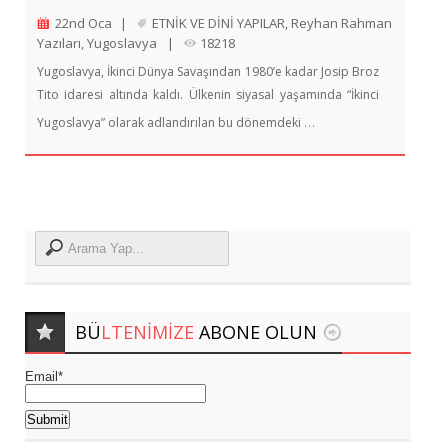
22nd Oca
|
ETNİK VE DİNİ YAPILAR
,
Reyhan Rahman
Yazıları
,
Yugoslavya
|
18218
Yugoslavya, İkinci Dünya Savaşından 1980’e kadar Josip Broz
Tito idaresi altında kaldı. Ülkenin siyasal yaşamında “İkinci
…
Yugoslavya” olarak adlandırılan bu dönemdeki
BÜ
LTENIMIZE
ABONE OLUN
Email*