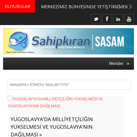
DUYURULAR
MERKEZİMİZ BÜNYESİNDE YETİŞTİRİLMEK ÜZERE GÖNÜLLÜ ÜLKE MASASI UZMANI VE UZMAN ADAYLARI ARIYORUZ
Menüler
≡
ANASAYFA
»
ETIKETLI YAZILAR"TITO"
YUGOSLAVYA’DA MİLLİYETÇİLİĞİN
YÜKSELMESİ VE YUGOSLAVYA’NIN
DAĞILMASI »