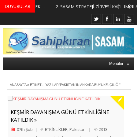
DUYURULAR
MERKEZİMİZ BÜNYESİNDE YETİŞTİRİLMEK ÜZERE GÖNÜLLÜ ÜLKE MASASI UZMANI VE UZMAN ADAYLARI ARIYORUZ
2. SASAM STRATEJİ ZİRVESİ KATILIMCILARI BELLİ OLDU
Menüler
≡
ANASAYFA
»
ETIKETLI YAZILAR"PAKISTAN’IN ANKARA BÜYÜKELÇILIĞI"
KEŞMİR DAYANIŞMA GÜNÜ ETKİNLİĞİNE
KATILDIK »
07th Şub
|
ETKİNLİKLER
,
Pakistan
|
2318