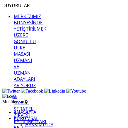
DUYURULAR
MERKEZİMİZ
BÜNYESİNDE
YETİŞTİRİLMEK
ÜZERE
GÖNÜLLÜ
ÜLKE
MASASI
UZMANI
VE
UZMAN
ADAYLARI
ARIYORUZ
2.
Menüler
≡
╳
SASAM
STRATEJİ
ANASAYFA
ZİRVESİ
KURUMSAL
KATILIMCILARI
HAKKIMIZDA
BELLİ