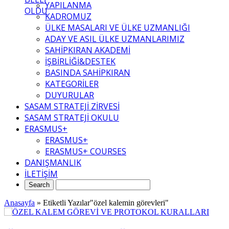
YAPILANMA
OLDU
KADROMUZ
ÜLKE MASALARI VE ÜLKE UZMANLIĞI
ADAY VE ASIL ÜLKE UZMANLARIMIZ
SAHİPKIRAN AKADEMİ
İŞBİRLİĞİ&DESTEK
BASINDA SAHİPKIRAN
KATEGORİLER
DUYURULAR
SASAM STRATEJİ ZİRVESİ
SASAM STRATEJİ OKULU
ERASMUS+
ERASMUS+
ERASMUS+ COURSES
DANIŞMANLIK
İLETİŞİM
Anasayfa
»
Etiketli Yazılar"özel kalemin görevleri"