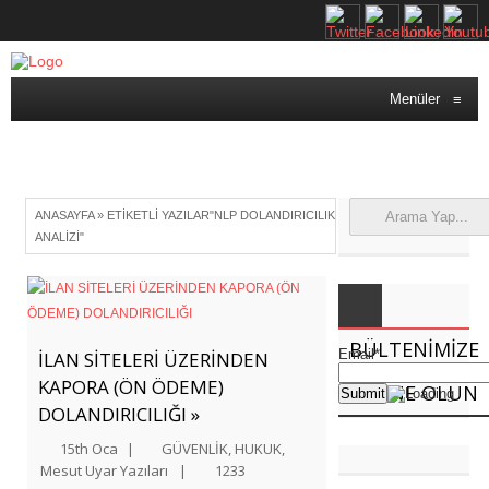
Menüler
≡
ANASAYFA
»
ETIKETLI YAZILAR"NLP DOLANDIRICILIK
ANALIZI"
BÜLTENIMIZE
Email*
İLAN SİTELERİ ÜZERİNDEN
KAPORA (ÖN ÖDEME)
ABONE OLUN
DOLANDIRICILIĞI »
15th Oca
|
GÜVENLİK
,
HUKUK
,
Mesut Uyar Yazıları
|
1233