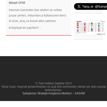
Mesut UYAR
İnternet üzerinden ilan siteleri ve online
pazar yerleri, milyonlarca kullanıcının ikinci
el ürün, araç ve konut alım-satımını
…
kolaylaştıran yapıların
© Tüm Hakları Saklıdır 2012
Yasal Uyarı: Kaynak gösterilmeden ve açık link verilmeden sitede yer alan yazılar
kullanılamaz.
Sahipkıran Stratejik Araştırma Merkezi – SASAM