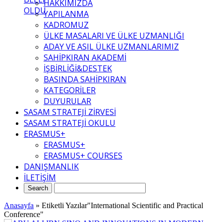
HAKKIMIZDA
OLDU
YAPILANMA
KADROMUZ
ÜLKE MASALARI VE ÜLKE UZMANLIĞI
ADAY VE ASIL ÜLKE UZMANLARIMIZ
SAHİPKIRAN AKADEMİ
İŞBİRLİĞİ&DESTEK
BASINDA SAHİPKIRAN
KATEGORİLER
DUYURULAR
SASAM STRATEJİ ZİRVESİ
SASAM STRATEJİ OKULU
ERASMUS+
ERASMUS+
ERASMUS+ COURSES
DANIŞMANLIK
İLETİŞİM
Anasayfa
»
Etiketli Yazılar"International Scientific and Practical
Conference"