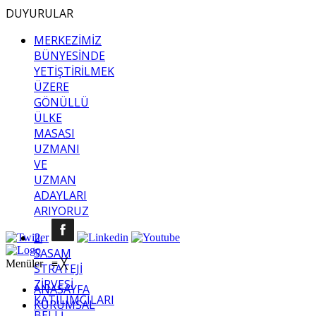
DUYURULAR
MERKEZİMİZ
BÜNYESİNDE
YETİŞTİRİLMEK
ÜZERE
GÖNÜLLÜ
ÜLKE
MASASI
UZMANI
VE
UZMAN
ADAYLARI
ARIYORUZ
2.
SASAM
Menüler
≡
╳
STRATEJİ
ZİRVESİ
ANASAYFA
KATILIMCILARI
KURUMSAL
BELLİ