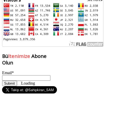
Bü
ltenimize
Abone
Olun
Email*