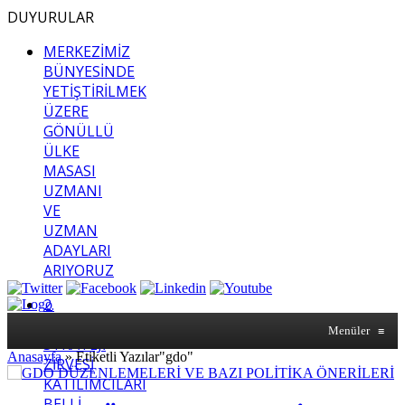
DUYURULAR
MERKEZİMİZ
BÜNYESİNDE
YETİŞTİRİLMEK
ÜZERE
GÖNÜLLÜ
ÜLKE
MASASI
UZMANI
VE
UZMAN
ADAYLARI
ARIYORUZ
2.
SASAM
Menüler
≡
STRATEJİ
Anasayfa
»
Etiketli Yazılar"gdo"
ZİRVESİ
KATILIMCILARI
BELLİ