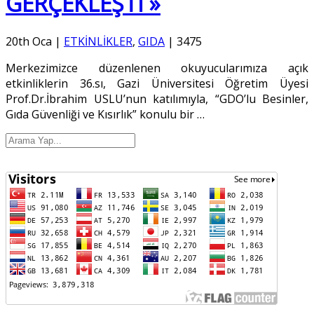
GERÇEKLEŞTİ »
20th Oca
|
ETKİNLİKLER
,
GIDA
|
3475
Merkezimizce düzenlenen okuyucularımıza açık
etkinliklerin 36.sı, Gazi Üniversitesi Öğretim Üyesi
Prof.Dr.İbrahim USLU’nun katılımıyla, “GDO’lu Besinler,
Gıda Güvenliği ve Kısırlık” konulu bir
…