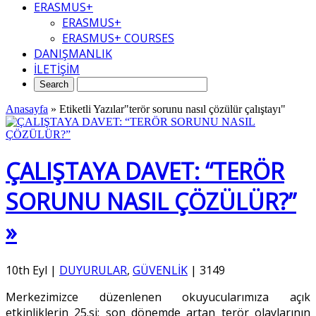
ERASMUS+
ERASMUS+
ERASMUS+ COURSES
DANIŞMANLIK
İLETİŞİM
Anasayfa
»
Etiketli Yazılar"terör sorunu nasıl çözülür çalıştayı"
ÇALIŞTAYA DAVET: “TERÖR
SORUNU NASIL ÇÖZÜLÜR?”
»
10th Eyl
|
DUYURULAR
,
GÜVENLİK
|
3149
Merkezimizce düzenlenen okuyucularımıza açık
etkinliklerin 25.si; son dönemde artan terör olaylarının