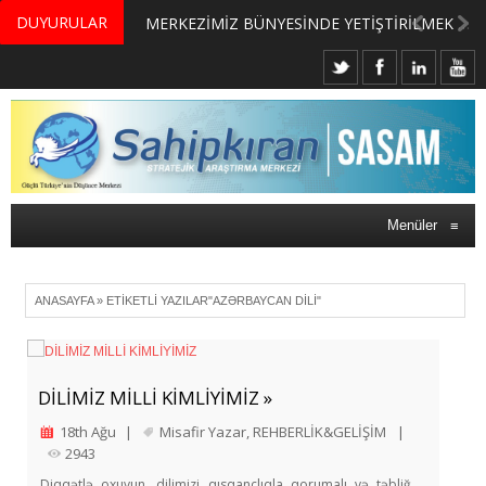
DUYURULAR
MERKEZİMİZ BÜNYESİNDE YETİŞTİRİLMEK ÜZERE GÖNÜLLÜ ÜLKE MASASI UZMANI VE UZMAN ADAYLARI ARIYORUZ
Menüler
≡
ANASAYFA
»
ETIKETLI YAZILAR"AZƏRBAYCAN DILI"
DİLİMİZ MİLLİ KİMLİYİMİZ »
18th Ağu
|
Misafir Yazar
,
REHBERLİK&GELİŞİM
|
2943
Diqqətlə oxuyun, dilimizi qısqanclıqla qorumalı və təbliğ