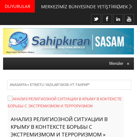
DUYURULAR
MERKEZİMİZ BÜNYESİNDE YETİŞTİRİLMEK ÜZERE GÖNÜLLÜ ÜLKE MASASI UZMANI VE UZMAN ADAYLARI ARIYORUZ
Menüler
≡
ANASAYFA
»
ETIKETLI YAZILAR"ХИЗБ-УТ-ТАХРИР"
АНАЛИЗ РЕЛИГИОЗНОЙ СИТУАЦИИ В
КРЫМУ В КОНТЕКСТЕ БОРЬБЫ С
ЭКСТРЕМИЗМОМ И ТЕРРОРИЗМОМ »