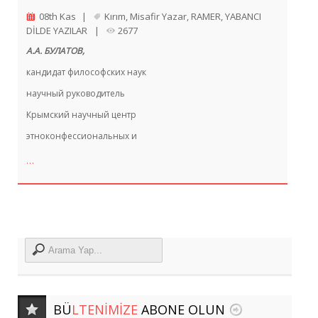
08th Kas
|
Kırım
,
Misafir Yazar
,
RAMER
,
YABANCI
DİLDE YAZILAR
|
2677
А.А. БУЛАТОВ,
кандидат философских наук
научный руководитель
Крымский научный центр
этноконфессиональных и
…
BÜ
LTENIMIZE
ABONE OLUN