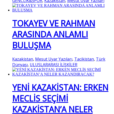
GENÇLİK&SPOR
Kazakistan
Mesut Uyar Yazıları
,
,
TOKAYEV VE RAHMAN
ARASINDA ANLAMLI
BULUŞMA
Kazakistan
Mesut Uyar Yazıları
Tacikistan
Türk
,
,
,
Dünyası
ULUSLARARASI İLİŞKİLER
,
YENİ KAZAKİSTAN: ERKEN
MECLİS SEÇİMİ
KAZAKİSTAN’A NELER