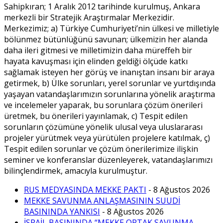
Sahipkıran; 1 Aralık 2012 tarihinde kurulmuş, Ankara
merkezli bir Stratejik Araştırmalar Merkezidir.
Merkezimiz; a) Türkiye Cumhuriyeti’nin ülkesi ve milletiyle
bölünmez bütünlüğünü savunan; ülkemizin her alanda
daha ileri gitmesi ve milletimizin daha müreffeh bir
hayata kavuşması için elinden geldiği ölçüde katkı
sağlamak isteyen her görüş ve inanıştan insanı bir araya
getirmek, b) Ülke sorunları, yerel sorunlar ve yurtdışında
yaşayan vatandaşlarımızın sorunlarına yönelik araştırma
ve incelemeler yaparak, bu sorunlara çözüm önerileri
üretmek, bu önerileri yayınlamak, c) Tespit edilen
sorunların çözümüne yönelik ulusal veya uluslararası
projeler yürütmek veya yürütülen projelere katılmak, ç)
Tespit edilen sorunlar ve çözüm önerilerimize ilişkin
seminer ve konferanslar düzenleyerek, vatandaşlarımızı
bilinçlendirmek, amacıyla kurulmuştur.
RUS MEDYASINDA MEKKE PAKTI
- 8 Ağustos 2026
MEKKE SAVUNMA ANLAŞMASININ SUUDİ
BASININDA YANKISI
- 8 Ağustos 2026
İSRAİL BASININDA “MEKKE ORTAK SAVUNMA