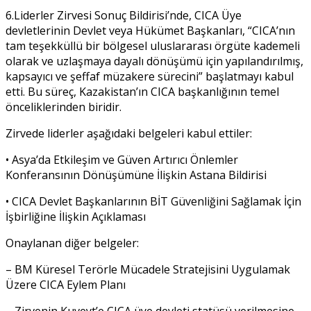
6.Liderler Zirvesi Sonuç Bildirisi’nde, CICA Üye
devletlerinin Devlet veya Hükümet Başkanları, “CICA’nın
tam teşekküllü bir bölgesel uluslararası örgüte kademeli
olarak ve uzlaşmaya dayalı dönüşümü için yapılandırılmış,
kapsayıcı ve şeffaf müzakere sürecini” başlatmayı kabul
etti. Bu süreç, Kazakistan’ın CICA başkanlığının temel
önceliklerinden biridir.
Zirvede liderler aşağıdaki belgeleri kabul ettiler:
• Asya’da Etkileşim ve Güven Artırıcı Önlemler
Konferansının Dönüşümüne İlişkin Astana Bildirisi
• CICA Devlet Başkanlarının BİT Güvenliğini Sağlamak İçin
İşbirliğine İlişkin Açıklaması
Onaylanan diğer belgeler:
– BM Küresel Terörle Mücadele Stratejisini Uygulamak
Üzere CICA Eylem Planı
– Zirvenin Kuveyt’e CICA üye devleti statüsü verilmesine,