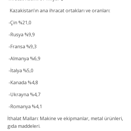
Kazakistan’ın ana ihracat ortakları ve oranları:
-Çin %21,0
-Rusya %9,9
-Fransa %9,3
-Almanya %6,9
-İtalya %5,0
-Kanada %4,8
-Ukrayna %4,7
-Romanya %4,1
İthalat Malları: Makine ve ekipmanlar, metal ürünleri,
gıda maddeleri.