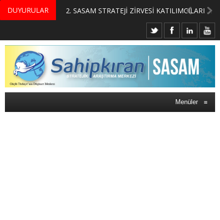
DUYURULAR
MERKEZİMİZ BÜNYESİNDE YETİŞTİRİLMEK ÜZERE GÖNÜLLÜ ÜLKE MASASI UZMANI VE UZMAN ADAYLARI ARIYORUZ
2. SASAM STRATEJİ ZİRVESİ KATILIMCILARI BELLİ OLDU
Menüler
≡