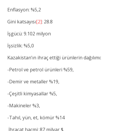
Enflasyon: %5,2
Gini katsayısı
[2]
: 28.8
İşgücü: 9.102 milyon
İşsizlik: %5,0
Kazakistan’ın ihraç ettiği ürünlerin dağılımı:
-Petrol ve petrol ürünleri %59,
-Demir ve metaller %19,
-Çeşitli kimyasallar %5,
-Makineler %3,
-Tahıl, yün, et, kömür %14
İhracat hacmi: 87 milyar $