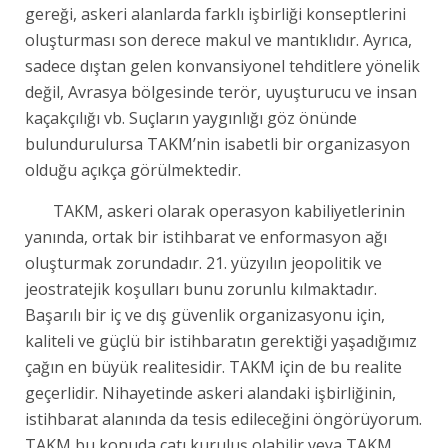
gereği, askeri alanlarda farklı işbirliği konseptlerini
oluşturması son derece makul ve mantıklıdır. Ayrıca,
sadece dıştan gelen konvansiyonel tehditlere yönelik
değil, Avrasya bölgesinde terör, uyuşturucu ve insan
kaçakçılığı vb. Suçların yaygınlığı göz önünde
bulundurulursa TAKM’nin isabetli bir organizasyon
olduğu açıkça görülmektedir.
TAKM, askeri olarak operasyon kabiliyetlerinin
yanında, ortak bir istihbarat ve enformasyon ağı
oluşturmak zorundadır. 21. yüzyılın jeopolitik ve
jeostratejik koşulları bunu zorunlu kılmaktadır.
Başarılı bir iç ve dış güvenlik organizasyonu için,
kaliteli ve güçlü bir istihbaratın gerektiği yaşadığımız
çağın en büyük realitesidir. TAKM için de bu realite
geçerlidir. Nihayetinde askeri alandaki işbirliğinin,
istihbarat alanında da tesis edileceğini öngörüyorum.
TAKM bu konuda çatı kuruluş olabilir veya TAKM