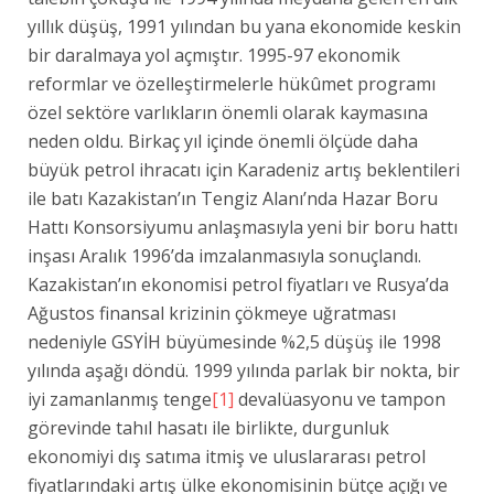
yıllık düşüş, 1991 yılından bu yana ekonomide keskin
bir daralmaya yol açmıştır. 1995-97 ekonomik
reformlar ve özelleştirmelerle hükûmet programı
özel sektöre varlıkların önemli olarak kaymasına
neden oldu. Birkaç yıl içinde önemli ölçüde daha
büyük petrol ihracatı için Karadeniz artış beklentileri
ile batı Kazakistan’ın Tengiz Alanı’nda Hazar Boru
Hattı Konsorsiyumu anlaşmasıyla yeni bir boru hattı
inşası Aralık 1996’da imzalanmasıyla sonuçlandı.
Kazakistan’ın ekonomisi petrol fiyatları ve Rusya’da
Ağustos finansal krizinin çökmeye uğratması
nedeniyle GSYİH büyümesinde %2,5 düşüş ile 1998
yılında aşağı döndü. 1999 yılında parlak bir nokta, bir
iyi zamanlanmış tenge
[1]
devalüasyonu ve tampon
görevinde tahıl hasatı ile birlikte, durgunluk
ekonomiyi dış satıma itmiş ve uluslararası petrol
fiyatlarındaki artış ülke ekonomisinin bütçe açığı ve