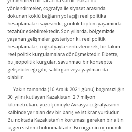
yönlendiren bir tarafı da vardır. Fakat bu
yönlendirmeler, coğrafya ile siyaset arasında
dokunan köklü bağların yol açığı reel politika
hesaplamaları sayesinde, günlük toplum yaşamında
tezahür edebilmektedir. Son yıllarda, bölgemizde
yaşanan gelişmeler gösteriyor ki, reel politik
hesaplamalar, coğrafyayla sentezlenerek, bir takım
reel politik kurgulamalara dönüşmektedir. Elbette,
bu jeopolitik kurgular, savunmacı bir konseptte
gelişebileceği gibi, saldırgan veya yayılmacı da
olabilir.
Yakın zamanda (16 Aralık 2021 günü) bağımsızlığın
30. yılını kutlayan Kazakistan, 2,7 milyon
kilometrekare yüzölçümüyle Avrasya coğrafyasının
kalbinde yer alan dev bir barış ve istikrar yurdudur.
Bu noktada Kazakistan’ın koruması gereken bir altın
üçgen sistemi bulunmaktadır. Bu üçgenin üç önemli