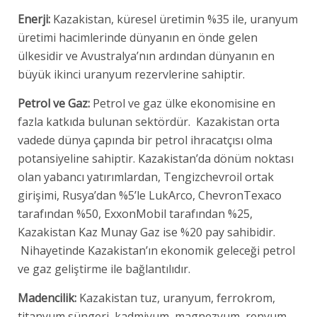
Enerji:
Kazakistan, küresel üretimin %35 ile, uranyum
üretimi hacimlerinde dünyanın en önde gelen
ülkesidir ve Avustralya’nın ardından dünyanın en
büyük ikinci uranyum rezervlerine sahiptir.
Petrol ve Gaz:
Petrol ve gaz ülke ekonomisine en
fazla katkıda bulunan sektördür. Kazakistan orta
vadede dünya çapında bir petrol ihracatçısı olma
potansiyeline sahiptir. Kazakistan’da dönüm noktası
olan yabancı yatırımlardan, Tengizchevroil ortak
girişimi, Rusya’dan %5’le LukArco, ChevronTexaco
tarafından %50, ExxonMobil tarafından %25,
Kazakistan Kaz Munay Gaz ise %20 pay sahibidir.
Nihayetinde Kazakistan’ın ekonomik geleceği petrol
ve gaz geliştirme ile bağlantılıdır.
Madencilik:
Kazakistan tuz, uranyum, ferrokrom,
titanyum süngeri, kadmiyum, magnezyum, renyum,