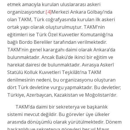
etmek amacıyla kurulan uluslararası askeri
organizasyondur.
[4]
Merkezi Ankara Gölbaşı’nda
olan TAKM, Türk coğrafyasında kurulan ilk askeri
ortak yapı olarak oluşturulmuştur. TAKM’nin
eğitimleri ise Türk Özel Kuvvetler Komutanlığı’na
bağlı Bordo Bereliler tarafından verilmektedir.
TAKM’nin genel karargahı daimi olarak Ankara’da
bulunmaktadır. Ancak Bakü’de ikinci bir eğitim ve
harekat dairesi de bulunmaktadır. Avrasya Askerî
Statülü Kolluk Kuvvetleri Teşkilâtı’na TAKM
denilmesinin nedeni, bu organizasyonu oluşturan
dört Türk devletine vurgu yapmaktadır. Bu devletler;
Türkiye, Azerbaycan, Kazakistan ve Moğolistan’dır.
TAKM’da daimi bir sekreterya ve başkanlık
sistemi mevcut değildir. Bu görevler üye ülkeler
arasında dönüşümlü olarak yürütülmektedir. Dönem
başkanlığı ve sekreterya görevleri her yıl Mayıs