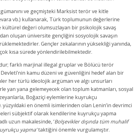
rgümanını ve geçmişteki Marksist terör ve kitle
Guevara vb.) kullanarak, Türk toplumunun değerlerine
e kültürel değeri olumsuzlayan bir psikolojik savaş
an oluşan üniversite gençliğini sosyolojik savaşın
üklemektedirler. Gençler zekalarının yüksekliği yanında,
çok kısa sürede yönlendirilebilmektedir.
r; farklı marjinal illegal gruplar ve Bölücü terör
Devleti’nin kamu düzeni ve güvenliğini hedef alan bir
ler her türlü ideolojik argüman ve algı unsurları
erle yan yana gelemeyecek olan toplum katmanları, sosyal
zeyanlarla, Boğaziçi eylemlerine kuyrukçu
0. yüzyıldaki en önemli isimlerinden olan Lenin’in devrimci
itleleri sübjektif olarak kendilerine kuyrukçu yapma
adlı uzun makalesinde, ‘
Bolşevikler dışında tüm muhalif
e kuyrukçu yapma’
taktiğini önemle vurgulamıştır.