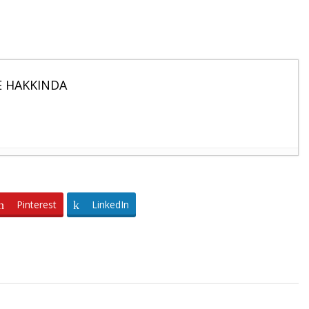
 HAKKINDA
FLERİ AÇIKLANDI
- 4 Eylül 2023
MİLLİ GÜNÜ RESEPSİYONUNA KATILDI
- 29
Pinterest
LinkedIn
E AN EVEN MORE INVESTMENT-FRIENDLY
AS VAKFI BAŞKANI BÜYÜKELÇİ GÜNAY EFENDİYEVA
UK BAYRAMI İÇİN MESAJ YAYIMLADI
- 24 Nisan