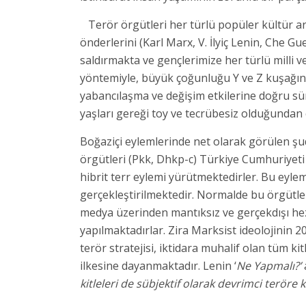
Terör örgütleri her türlü popüler kültür a
önderlerini (Karl Marx, V. İlyiç Lenin, Che 
saldırmakta ve gençlerimize her türlü milli v
yöntemiyle, büyük çoğunluğu Y ve Z kuşağınd
yabancılaşma ve değişim etkilerine doğru sür
yaşları gereği toy ve tecrübesiz olduğundan 
Boğaziçi eylemlerinde net olarak görülen şudu
örgütleri (Pkk, Dhkp-c) Türkiye Cumhuriyeti 
hibrit terr eylemi yürütmektedirler. Bu eylem
gerçekleştirilmektedir. Normalde bu örgütl
medya üzerinden mantıksız ve gerçekdışı he
yapılmaktadırlar. Zira Marksist ideolojinin 2
terör stratejisi, iktidara muhalif olan tüm k
ilkesine dayanmaktadır. Lenin ‘
Ne Yapmalı?’
kitleleri de sübjektif olarak devrimci terör