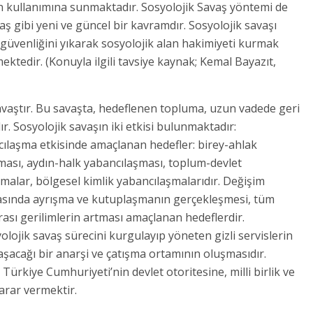
in kullanımına sunmaktadır. Sosyolojik Savaş yöntemi de
vaş gibi yeni ve güncel bir kavramdır. Sosyolojik savaşı
 güvenliğini yıkarak sosyolojik alan hakimiyeti kurmak
ektedir. (Konuyla ilgili tavsiye kaynak; Kemal Bayazıt,
 savaştır. Bu savaşta, hedeflenen topluma, uzun vadede geri
. Sosyolojik savaşın iki etkisi bulunmaktadır:
cılaşma etkisinde amaçlanan hedefler: birey-ahlak
ası, aydın-halk yabancılaşması, toplum-devlet
şmalar, bölgesel kimlik yabancılaşmalarıdır. Değişim
arasında ayrışma ve kutuplaşmanın gerçekleşmesi, tüm
ası gerilimlerin artması amaçlanan hedeflerdir.
lojik savaş sürecini kurgulayıp yöneten gizli servislerin
aşacağı bir anarşi ve çatışma ortamının oluşmasıdır.
Türkiye Cumhuriyeti’nin devlet otoritesine, milli birlik ve
arar vermektir.