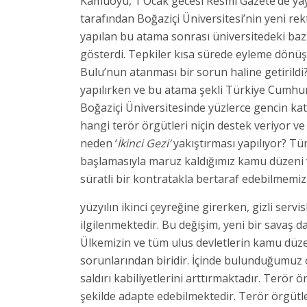
Kamuoyu, 1 Ocak gecesi Resmî Gazete’de ya
tarafından Boğaziçi Üniversitesi’nin yeni rek
yapılan bu atama sonrası üniversitedeki bazı
gösterdi. Tepkiler kısa sürede eyleme dönüşt
Bulu’nun atanması bir sorun haline getirild
yapılırken ve bu atama şekli Türkiye Cumhur
Boğaziçi Üniversitesinde yüzlerce gencin kat
hangi terör örgütleri niçin destek veriyor v
neden ‘
İkinci Gezi’
yakıştırması yapılıyor? Tü
başlamasıyla maruz kaldığımız kamu düzeni v
süratli bir kontratakla bertaraf edebilmemi
yüzyılın ikinci çeyreğine girerken, gizli servi
ilgilenmektedir. Bu değişim, yeni bir savaş
Ülkemizin ve tüm ulus devletlerin kamu düze
sorunlarından biridir. İçinde bulunduğumuz ç
saldırı kabiliyetlerini arttırmaktadır. Terör
şekilde adapte edebilmektedir. Terör örgütle