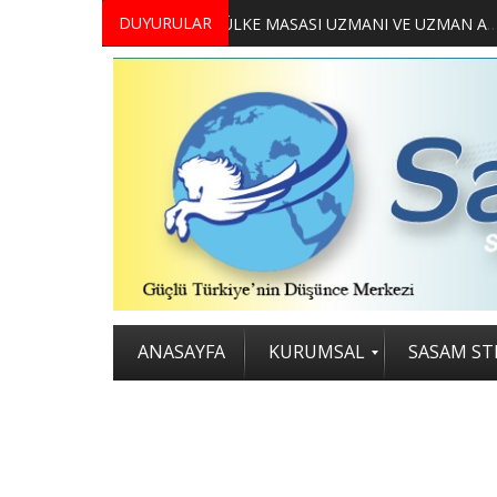
DUYURULAR
MERKEZİMİZ BÜNYESİNDE YETİŞTİRİLMEK ÜZERE GÖNÜLLÜ ÜLKE MASASI UZMANI VE UZMAN ADAYLARI ARIYORUZ
2. SASAM STRATEJİ ZİRVESİ KATI
ANASAYFA
KURUMSAL
SASAM STR