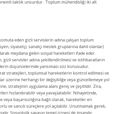
önemli taktik unsurdur. Toplum mühendisliği iki alt
 komuta eden gizli servislerin adına çalışan toplum
yen, siyasetçi, sanatçı meslek gruplarına dahil olanlar)
olarak meydana gelen sosyal hareketleri ifade eder.
, gizli servisler adına şekillendirilmesi ve istihbaratların
eylerin düşüncelerinde yansıması söz konusudur.
rat stratejileri, toplumsal hareketlerin kontrol edilmesi ve
rlar üzerine herhangi bir değişikliğe veya güncellemeye yol
e, stratejinin uygulama alanı geniş ve çeşitlidir. Zira,
etleri hızlandırabilir veya yavaşlatabilir. Nihayetinde,
e veya başarısızlığına bağlı olarak, hareketler en
orlu ve sancılı süreçlere yol açılabilir. Unutmamak gerek,
ıdır. Sosyolojik savaşın temel öznesi de insandır.