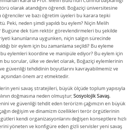
yımlanan kararla Prof. Melih Bulu’nun Cumhurbaşkanlığı
törü olarak atandığını öğrendi. Boğaziçi üniversitesine
 öğrenciler ve bazı öğretim üyeleri bu karara tepki
ü. Peki, neden şimdi yapıldı bu eylem? Niçin Melih
i? Bugüne dek tüm rektör görevlendirmeleri bu şekilde
iyeti kanunlarına uygunken, niçin salgın sürecinde
ıldığı bir eylem için bu zamanlama seçildi? Bu eyleme
e bu eylemleri koordine ve manipüle ediyor? Bu eylem için
m bu sorular, ülke ve devlet olarak, Boğaziçi eylemlerinin
e güvenliği tehdidinin boyutlarını kavrayabilmemiz ve
z açısından önem arz etmektedir.
slerin yeni savaş stratejileri, büyük ölçüde toplum yapısıyla
 dalının doğmasına neden olmuştur;
Sosyolojik Savaş.
nini ve güvenliği tehdit eden terörizm çağımızın en büyük
ağın değişim ve dinamizm özellikleri terör örgütlerinin
 örgütleri kendi organizasyonlarını değişen konseptlere hızlı
rini yöneten ve konfigüre eden gizli servisler yeni savaş