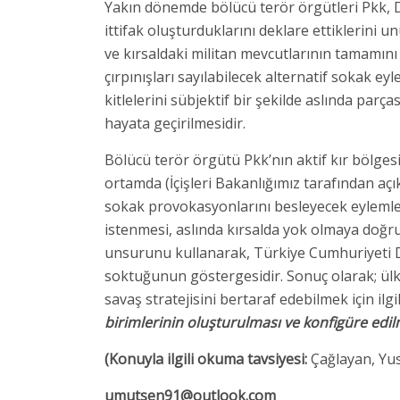
Yakın dönemde bölücü terör örgütleri Pkk, D
ittifak oluşturduklarını deklare ettiklerini
ve kırsaldaki militan mevcutlarının tamamın
çırpınışları sayılabilecek alternatif sokak ey
kitlelerini sübjektif bir şekilde aslında par
hayata geçirilmesidir.
Bölücü terör örgütü Pkk’nın aktif kır bölgesi
ortamda (İçişleri Bakanlığımız tarafından aç
sokak provokasyonlarını besleyecek eylemle
istenmesi, aslında kırsalda yok olmaya doğru
unsurunu kullanarak, Türkiye Cumhuriyeti Dev
soktuğunun göstergesidir. Sonuç olarak; ülk
savaş stratejisini bertaraf edebilmek için ilg
birimlerinin oluşturulması ve konfigüre edil
(Konuyla ilgili okuma tavsiyesi:
Çağlayan, Yu
umutsen91@outlook.com