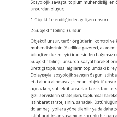
Sosyolojik savaşta, toplum mühendisliği en 
unsurdan oluşur;
1-Objektif (kendiliğinden gelişen unsur)
2-Subjektif (bilinçli) unsur
Objektif unsur, terör örgütlerini kontrol ve
mühendislerinin (özellikle gazeteci, akademis
bilinçli ve düzenleyici iradesinden bağımsız 
Subjektif bilinçli unsurda; sosyal hareketlerin
ürettiği toplumsal algıların toplumdaki bir
Dolayısıyla, sosyolojik savaşın özgün istihba
etki altına alınması açısından, objektif unsu
açmazken, subjektif unsurlarda ise, tam tersin
gizli servislerin stratejileri, toplumsal harek
istihbarat stratejisinin, sahadaki üstünlüğün
dolambaçlı yollara yöneltilebilir ya da daha z
istihbarat insan yaşamının zorunlu bir parças