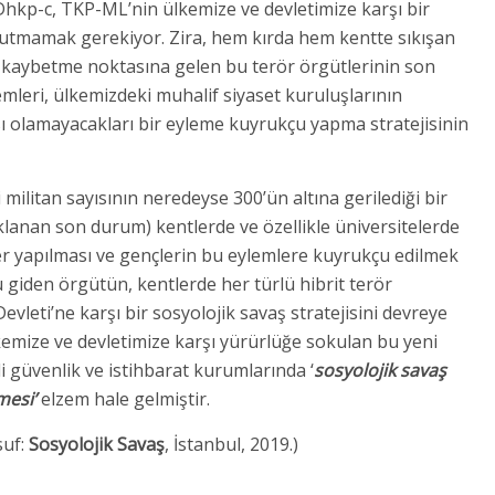
hkp-c, TKP-ML’nin ülkemize ve devletimize karşı bir
 unutmamak gerekiyor. Zira, hem kırda hem kentte sıkışan
ı kaybetme noktasına gelen bu terör örgütlerinin son
lemleri, ülkemizdeki muhalif siyaset kuruluşlarının
çası olamayacakları bir eyleme kuyrukçu yapma stratejisinin
 militan sayısının neredeyse 300’ün altına gerilediği bir
ıklanan son durum) kentlerde ve özellikle üniversitelerde
r yapılması ve gençlerin bu eylemlere kuyrukçu edilmek
 giden örgütün, kentlerde her türlü hibrit terör
leti’ne karşı bir sosyolojik savaş stratejisini devreye
emize ve devletimize karşı yürürlüğe sokulan bu yeni
ili güvenlik ve istihbarat kurumlarında ‘
sosyolojik savaş
mesi’
elzem hale gelmiştir.
suf:
Sosyolojik Savaş
, İstanbul, 2019.)