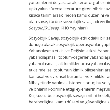
yöntemlerini de yaratarak, terör örgütlerin
tıpkı yakın süreçte literatüre giren hibrit sa
kısaca tanımlarsak; hedefi kamu düzenini ve
olan savaş türüne sosyolojik savaş adı verilm
Sosyolojik Savaş
, KHO Yayınları.)
Sosyolojik Savaş, sosyolojik etki odaklı bir
dönüşü olacak sosyolojik operasyonlar yapılır
Yabancılaşma etkisi ve Değişim etkisi. Yaban
yabancılaşması, toplum-değerler yabancılaşm
yabancılaşması, alt kimlikler arası yabancıla
etkisinde ise, toplumun kimlik bileşenleri 
kamusal ve evrensel kurumlar ve kimlikler ar
Nihayetinde varılmak istenen sonuç; bu sosyo
ve onların koordine ettiği eylemlerin meşrul
Kuşkusuz bu sosyolojik savaşın nihai hedefi, 
beraberliğine, kamu düzeni ve güvenliğine z