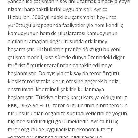
yandan ise çatışmanın seyrini uzatmak amacıyla gayri
nizami harp taktiklerini uygulamıştır. Ayrıca
Hizbullah, 2006 yılındaki bu çatışmalar boyunca
yürüttüğü propaganda faaliyetleriyle hem kendi iç
kamuoyunun hem de uluslararası kamuoyunun
algılarını amaçları doğrultusunda etkilemeyi
başarmıştır. Hizbullah’ın pratiğe döktüğü bu yeni
çatışma modeli, kısa sürede dünya üzerindeki diğer
terörist örgütler tarafından da taklit edilmeye
başlanmıştır. Dolayısıyla çok sayıda terör örgütü
klasik terörist taktiklerin ötesine geçerek bir dizi
enstrümanı koordineli şekilde kullanmaya
başlamıştır. Türkiye olarak karşı karşıya olduğumuz
PKK, DEAŞ ve FETÖ terör örgütlerinin hibrit terörün
bir unsuru olan organize suç faaliyetlerini de yoğun
biçimde sürdürdüğü görülmektedir. Ayrıca bu üç
terör örgütü de uyguladıkları ekonomik terör
yöntemleri, siber saldırılar, bilgi savaşı ve