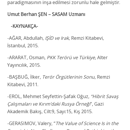
paradigmasının inşa edilmesi zorunlu hale gelmiştir.
Umut Berhan ŞEN – SASAM Uzmanı
-KAYNAKÇA-
-AĞAR, Abdullah,
IŞİD ve Irak
, Remzi Kitabevi,
İstanbul, 2015.
-ARARAT, Osman,
PKK Terörü ve Türkiye
, Alter
Yayıncılık, 2015.
-BAŞBUĞ, İlker,
Terör Örgütlerinin Sonu
, Remzi
Kitabevi, 2011.
-EROL, Mehmet Seyfettin-Şafak Oğuz,
“Hibrit Savaş
Çalışmaları ve Kırım’daki Rusya Örneği
”, Gazi
Akademik Bakış, Cilt:9, Sayı:15, Kış 2015.
-GERASIMOV, Valery, “
The Value of Science Is in the