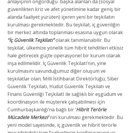
anlayışının öngördüğü başka alanları da (sosyal
güvenlikten kriz ve afet yönetimine kadar geniş bir
alanda faaliyet yürüten) içeren yeni bir teşkilatın
kurulması gerekmektedir. Bu teşkilat, iç güvenliğin
bir merkez altında toplanması esasına uygun olarak
“İç Güvenlik Teşkilatı”
olarak tanımlanabilir. Bu
teşkilat, ülkemize yönelik tüm hibrit tehditleri etkisiz
hale getirecek güçte operasyonel bir kurum olarak
inşa edilmelidir. İç Güvenlik Teşkilatı’nın, yine
kurulmasını savunduğumuz diğer oluşum ve
teşkilatlar olan; Milli İstihbarat Direktörlüğü, Siber
Güvenlik Teşkilatı, Hudut Güvenlik Teşkilatı ve
Finans Güvenliği TeşkilatI ile sağlıklı bir eşgüdüm ve
koordinasyon ile müşterek çalışabilmesi için
Cumhurbaşkanlığı’na bağlı bir ‘
Hibrit Terörle
Mücadele Merkezi’
nin kurulması gerekmektedir. Bu
yeni model sayesinde, iç güvenlik ve hibrit terörle
mücadeledeki tüm faaliyetlerin konfigürasyon ve