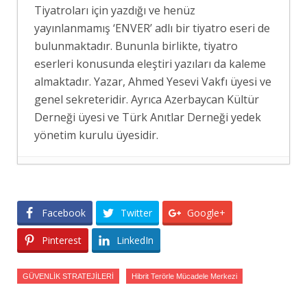
Tiyatroları için yazdığı ve henüz
yayınlanmamış ‘ENVER’ adlı bir tiyatro eseri de
bulunmaktadır. Bununla birlikte, tiyatro
eserleri konusunda eleştiri yazıları da kaleme
almaktadır. Yazar, Ahmed Yesevi Vakfı üyesi ve
genel sekreteridir. Ayrıca Azerbaycan Kültür
Derneği üyesi ve Türk Anıtlar Derneği yedek
yönetim kurulu üyesidir.
MADURO OPERASYONUNUN
DÜŞÜNDÜRDÜKLERİ
- 4 Ocak 2026
Facebook
Twitter
Google+
ABD-ÇİN TİCARET SAVAŞI VE
TÜRKİYE’NİN STRATEJİSİ
- 31 Aralık 2025
Pinterest
LinkedIn
ÇİN’İN DÖNÜŞEN YÖNETİM
KONFİGÜRASYONU
- 29 Aralık 2025
GÜVENLİK STRATEJİLERİ
Hibrit Terörle Mücadele Merkezi
HAZAR İMPARATORLUĞU TARİHİ
ÜZERİNE DEĞERLENDİRMELER
- 13 Eylül