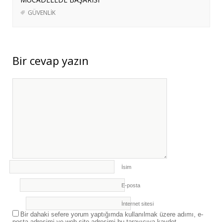
GÜVENLİK
Bir cevap yazın
İsim
E-posta
İnternet sitesi
Bir dahaki sefere yorum yaptığımda kullanılmak üzere adımı, e-
posta adresimi ve web site adresimi bu tarayıcıya kaydet.