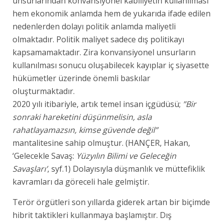
unsurlarından konvansiyonel kabiliyetin kullanılması
hem ekonomik anlamda hem de yukarıda ifade edilen
nedenlerden dolayı politik anlamda maliyetli
olmaktadır. Politik maliyet sadece dış politikayı
kapsamamaktadır. Zira konvansiyonel unsurların
kullanılması sonucu oluşabilecek kayıplar iç siyasette
hükümetler üzerinde önemli baskılar
oluşturmaktadır.
2020 yılı itibariyle, artık temel insan içgüdüsü;
”Bir
sonraki hareketini düşünmelisin, asla
rahatlayamazsın, kimse güvende değil”
mantalitesine sahip olmuştur. (HANÇER, Hakan,
‘Gelecekle Savaş:
Yüzyılın Bilimi ve Geleceğin
Savaşları’
, syf.1) Dolayısıyla düşmanlık ve müttefiklik
kavramları da göreceli hale gelmiştir.
Terör örgütleri son yıllarda giderek artan bir biçimde
hibrit taktikleri kullanmaya başlamıştır. Dış