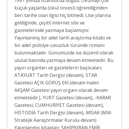
1991 yılında İstanbul’da doğdu. Okumayı çok
küçük yaşlarda (okul öncesi) öğrendiğinden
beri tarihe olan ilgisi hiç bitmedi. Lise yılarına
geldiğinde, çeşitli internet site ve
gazetelerinde yazmaya başlamıştır.
Yayınlanmış bir adet tarih araştırma kitabı ve
bir adet polisiye-casusluk türünde romanı
bulunmaktadır. Günümüzde ise düzenli olarak
ulusal basında yazmaya devam etmektedir. Bu
yayın organları ve gazetelerin başlıcaları;
ATAYURT Tarih Dergisi (devam), STAR
Gazetesi AÇIK GÖRÜŞ EKİ (devam-halen
AKŞAM Gazetesi yayın organı olarak devam
etmektedir.), YURT Gazetesi (devam), -KARAR
Gazetesi, CUMHURİYET Gazetesi (devam),
HİSTODİA Tarih Dergisi (devam), MİSAK (Milli
Stratejik Aaraştırmalar Kurulu-devam)
Yayınlanmış kitapları: SAHİPKIRAN EMİR