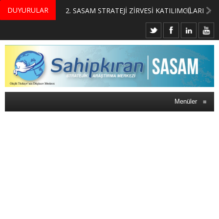
DUYURULAR
MERKEZİMİZ BÜNYESİNDE YETİŞTİRİLMEK ÜZERE GÖNÜLLÜ ÜLKE MASASI UZMANI VE UZMAN ADAYLARI ARIYORUZ
2. SASAM STRATEJİ ZİRVESİ KATILIMCILARI BELLİ OLDU
Menüler
≡