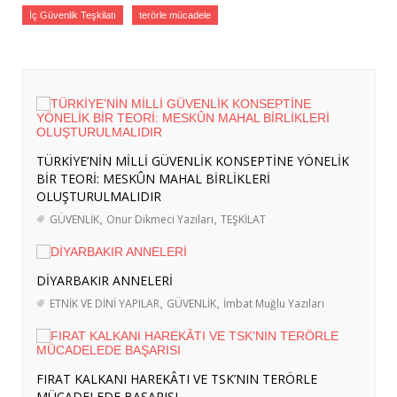
İç Güvenlik Teşkilatı
terörle mücadele
2023
HAKAN FİDAN DÖNEMİ BAŞLARKEN
TÜRK DIŞ POLİTİKASININ YENİDEN
KONFİGÜRASYONU -1
- 6 Haziran 2023
ÇİN’İN ÇÖZÜM ÖNERİLERİ RUSYA-
UKRAYNA SAVAŞI’NI BİTİREBİLİR Mİ?
- 9
TÜRKİYE’NİN MİLLİ GÜVENLİK KONSEPTİNE YÖNELİK
Mart 2023
BİR TEORİ: MESKÛN MAHAL BİRLİKLERİ
Bunalım Çağında Türkiye’nin Yürüyüşü
-
OLUŞTURULMALIDIR
7 Aralık 2022
GÜVENLİK
,
Onur Dikmeci Yazıları
,
TEŞKİLAT
8. İSTANBUL GÜVENLİK KONFERANSINA
KATILDIK
- 21 Kasım 2022
DİYARBAKIR ANNELERİ
SAVAŞIN İKİNCİ RAUNDUNA GİDERKEN
ETNİK VE DİNİ YAPILAR
,
GÜVENLİK
,
İmbat Muğlu Yazıları
RUSYA’DA YENİ BİR LİDER Mİ ÇIKACAK?
-
27 Eylül 2022
GORBAÇOV’UN ARDINDAN
- 9 Eylül 2022
FIRAT KALKANI HAREKÂTI VE TSK’NIN TERÖRLE
MÜCADELEDE BAŞARISI