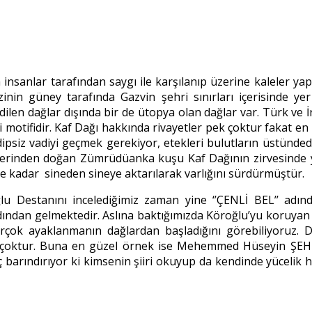
a insanlar tarafından saygı ile karşılanıp üzerine kaleler 
nin güney tarafında Gazvin şehri sınırları içerisinde yer
dilen dağlar dışında bir de ütopya olan dağlar var. Türk ve 
i motifidir. Kaf Dağı hakkında rivayetler pek çoktur fakat en
di dipsiz vadiyi geçmek gerekiyor, etekleri bulutların üstün
küllerinden doğan Zümrüdüanka kuşu Kaf Dağının zirvesinde 
 kadar sineden sineye aktarılarak varlığını sürdürmüştür.
Destanını incelediğimiz zaman yine ‘’ÇENLİ BEL’’ adında 
adından gelmektedir. Aslına baktığımızda Köroğlu’yu koruyan
çok ayaklanmanın dağlardan başladığını görebiliyoruz. Da
ça çoktur. Buna en güzel örnek ise Mehemmed Hüseyin ŞEHR
üç barındırıyor ki kimsenin şiiri okuyup da kendinde yücelik 