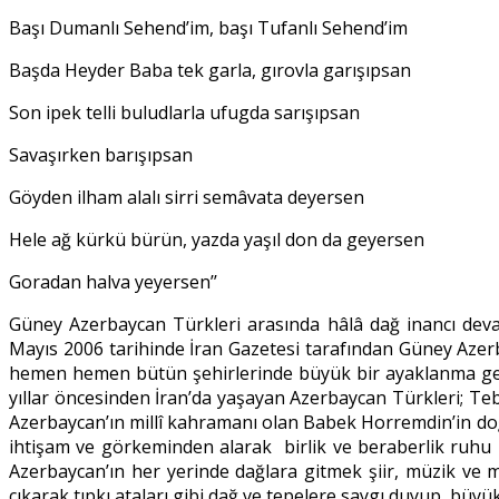
Başı Dumanlı Sehend’im, başı Tufanlı Sehend’im
Başda Heyder Baba tek garla, gırovla garışıpsan
Son ipek telli buludlarla ufugda sarışıpsan
Savaşırken barışıpsan
Göyden ilham alalı sirri semâvata deyersen
Hele ağ kürkü bürün, yazda yaşıl don da geyersen
Goradan halva yeyersen’’
Güney Azerbaycan Türkleri arasında hâlâ dağ inancı deva
Mayıs 2006 tarihinde İran Gazetesi tarafından Güney Aze
hemen hemen bütün şehirlerinde büyük bir ayaklanma gerçek
yıllar öncesinden İran’da yaşayan Azerbaycan Türkleri; Te
Azerbaycan’ın millî kahramanı olan Babek Horremdin’in doğ
ihtişam ve görkeminden alarak birlik ve beraberlik ruhu i
Azerbaycan’ın her yerinde dağlara gitmek şiir, müzik ve m
çıkarak tıpkı ataları gibi dağ ve tepelere saygı duyup, büyü