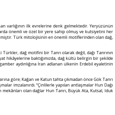
san varlığının ilk evrelerine denk gelmektedir. Yeryüzünün
da önemli ve özel bir yere sahip olmuş ve kutsiyetini her
ştir. Türk mitolojisinin en önemli motiflerinden olan dağ,
i Türkler, dağ motifini bir Tanrı olarak değil, dağı Tanrının
t hikâyelerine baktığımızda, dağ kültü belirgin bir şekilde
mber aydınlığına İran adlanan ülkenin Erdebil eyaletinin
tlarına göre; Kağan ve Katun tahta çıkmadan önce Gök Tanrı
malar imzalanırdı. “Çinlilerle yapılan antlaşmalar Hun Dağı
an mekânları olan dağlar Hun Tanrı, Büyük Ata, Kutsal, Iduk