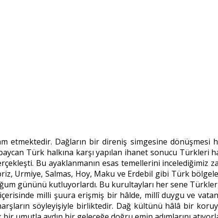
m etmektedir. Dağların bir direniş simgesine dönüşmesi ha
rbaycan Türk halkına karşı yapılan ihanet sonucu Türkleri 
leşti. Bu ayaklanmanın esas temellerini incelediğimiz zaman
briz, Urmiye, Salmas, Hoy, Maku ve Erdebil gibi Türk bölgel
um gününü kutluyorlardı. Bu kurultayları her sene Türkler, 
çerisinde milli şuura erişmiş bir hâlde, millî duygu ve vata
arşların söyleyişiyle birliktedir. Dağ kültünü hâlâ bir koru
k bir umutla aydın bir geleceğe doğru emin adımlarını atıyorl