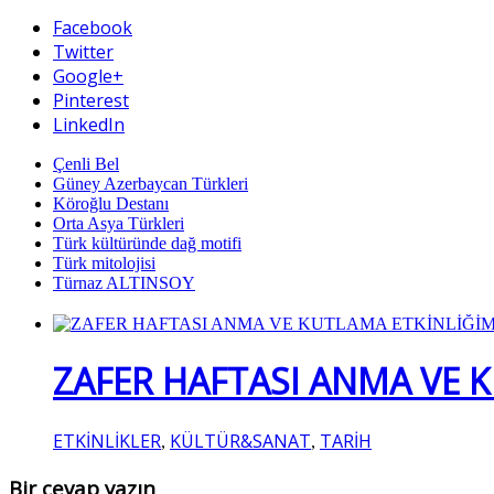
Facebook
Twitter
Google+
Pinterest
LinkedIn
Çenli Bel
Güney Azerbaycan Türkleri
Köroğlu Destanı
Orta Asya Türkleri
Türk kültüründe dağ motifi
Türk mitolojisi
Türnaz ALTINSOY
ZAFER HAFTASI ANMA VE 
ETKİNLİKLER
KÜLTÜR&SANAT
TARİH
,
,
Bir cevap yazın