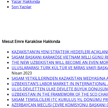
Yazar Hakkında
Son Yazılar
Mesut Emre Karaköse Hakkında
KAZAKİSTAN’IN YENİ STRATEJİK HEDEFLERİ AÇIKLAN
SASAM BAŞKANI KARAKÖSE VİETNAM MİLLİ GÜNÜ R
THE NEW UZBEKISTAN WILL BECOME AN EVEN MO
ULUSLARARASI TÜRK KÜLTÜR VE MİRAS VAKFI BAŞK
Nisan 2023
SASAM YETKİLİLERİNDEN KAZAKİSTAN MEDYASINA 
UZBEKISTAN’S LABOR MARKET IN INTERNATIONAL 
ULUS DEVLETTEN ÜLKE DEVLETE BÜYÜK DÖNÜŞÜ
UZBEKISTAN IN THE FRAMEWORK OF THE SCO CHA
SASAM TEMSİLCİLERİ ITC KURULUŞ YIL DÖNÜMÜ P
AZERBAYCAN MECLİSİ ÇEVRE KOMİSYONU BAŞKANI Q