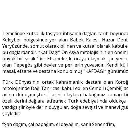
Temelinde kutsallık taşıyan ihtişamlı dağlar, tarih boyunc
Keleyber bölgesinde yer alan Babek Kalesi, Hazar Denizi
Yeryüzünde, somut olarak bilinen ve kutsal olarak kabul e
bu dağlardandır. “Kaf Dağı” Ön Asya mitolojisinin en öneml
büyük bir silsile” idi. Efsanelerde oraya ulaşmak için ye
olan Tepegöz gibi devler ve perilerin yuvasıdır. Kendi 
masal, efsane ve destana konu olmuş ‘’KAFDAĞI’’ günümüze
Türk Dünyasının ortak kahramanlık destanı olan Köroğlu 
mitolojisinde Dağ Tanrıçası kabul edilen Cembil (Çembil) 
adına dönüşmüştür. Tarihi olaylara baktığımız zaman bir
özelliklerini dağlara atfetmek Türk edebiyatında olduk
yazdığı şiir öyle derin duygular, doğa sevgisi ve manevi g
şöyledir:
‘’Şah dağım, çal papağım, el dayağım, şanlı Sehend’im,