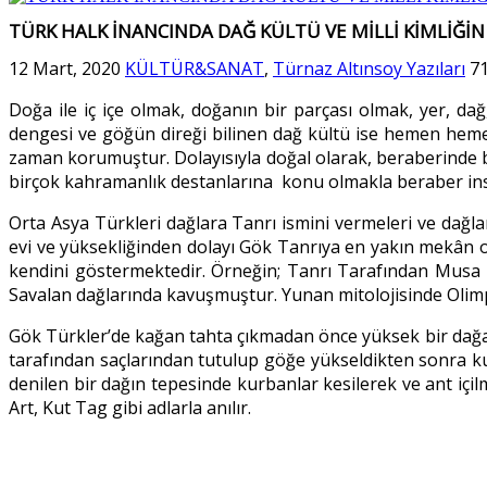
TÜRK HALK İNANCINDA DAĞ KÜLTÜ VE MİLLİ KİMLİĞ
12 Mart, 2020
KÜLTÜR&SANAT
,
Türnaz Altınsoy Yazıları
7
Doğa ile iç içe olmak, doğanın bir parçası olmak, yer, da
dengesi ve göğün direği bilinen dağ kültü ise hemen heme
zaman korumuştur. Dolayısıyla doğal olarak, beraberinde b
birçok kahramanlık destanlarına konu olmakla beraber insa
Orta Asya Türkleri dağlara Tanrı ismini vermeleri ve dağları
evi ve yüksekliğinden dolayı Gök Tanrıya en yakın mekân ol
kendini göstermektedir. Örneğin; Tanrı Tarafından Musa 
Savalan dağlarında kavuşmuştur. Yunan mitolojisinde Olimp
Gök Türkler’de kağan tahta çıkmadan önce yüksek bir dağa 
tarafından saçlarından tutulup göğe yükseldikten sonra kut
denilen bir dağın tepesinde kurbanlar kesilerek ve ant içi
Art, Kut Tag gibi adlarla anılır.