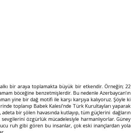
lkı bir araya toplamakta büyük bir etkendir. Örneğin; 22
hamam böceğine benzetmişlerdir. Bu nedenle Azerbaycan’ın
 yine bir dağ motifi ile karşı karşıya kalıyoruz. Şöyle ki
erinde toplanıp Babek Kalesi’nde Türk Kurultayları yaparak
adeta bir şölen havasında kutlayıp, tüm güçlerini dağların
n sevgilerini özgürlük mücadelesiyle harmanlıyorlar. Güney
yucu ruh gibi gören bu insanlar, çok eski inançlardan yola
ar.