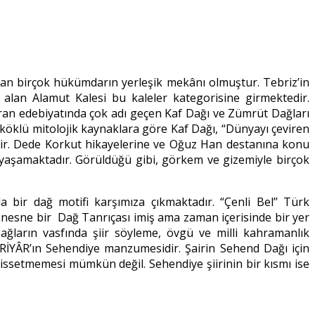
yapan birçok hükümdarın yerleşik mekânı olmuştur. Tebriz’in
 alan Alamut Kalesi bu kaleler kategorisine girmektedir.
İran edebiyatında çok adı geçen Kaf Dağı ve Zümrüt Dağları
 köklü mitolojik kaynaklara göre Kaf Dağı, “Dünyayı çeviren
dedir. Dede Korkut hikayelerine ve Oğuz Han destanına konu
yaşamaktadır. Görüldüğü gibi, görkem ve gizemiyle birçok
bir dağ motifi karşımıza çıkmaktadır. “Çenli Bel’’ Türk
 nesne bir Dağ Tanrıçası imiş ama zaman içerisinde bir yer
ğların vasfında şiir söyleme, övgü ve milli kahramanlık
İYÂR’ın Sehendiye manzumesidir. Şairin Sehend Dağı için
hissetmemesi mümkün değil. Sehendiye şiirinin bir kısmı ise