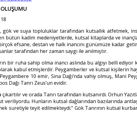
İN OLUŞUMU
118
ğ, gök ve suya topluluklar tarafından kutsallık atfetmek, in
n bütün kadim medeniyetlerde, kutsal kitaplarda ve inançlar
irçok efsane, destan ve halk inancını günümüze kadar getirmi
nlar tarafından her zaman saygı ile anılmıştır.
n bir ruha sahip olma inancı aslında bu algıyı belli ediyor k
arak kabul etmişlerdir. Peygamberler ve kutsal kişilerin haya
Peygambere 10 emir, Sina Dağı’nda vahiy olmuş, Mani Peyga
os Dağı Tanrı Zeus’un evidir.
çıkartılır ve orada Tanrı tarafından kutsanırdı. Orhun Yazı
 veriliyordu. Hunların kutsal dağlarından bazılarında antlaş
lmek suretiyle teyit edilmekteydi.” Gök Tanrının kutsal kurb