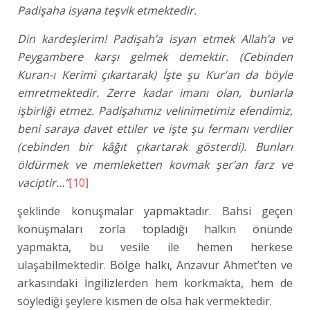
Padişaha isyana teşvik etmektedir.
Din kardeşlerim! Padişah’a isyan etmek Allah’a ve
Peygambere karşı gelmek demektir. (Cebinden
Kuran-ı Kerimi çıkartarak) İşte şu Kur’an da böyle
emretmektedir. Zerre kadar imanı olan, bunlarla
işbirliği etmez. Padişahımız velinimetimiz efendimiz,
beni saraya davet ettiler ve işte şu fermanı verdiler
(cebinden bir kâğıt çıkartarak gösterdi). Bunları
öldürmek ve memleketten kovmak şer’an farz ve
vaciptir…”
[10]
şeklinde konuşmalar yapmaktadır. Bahsi geçen
konuşmaları zorla topladığı halkın önünde
yapmakta, bu vesile ile hemen herkese
ulaşabilmektedir. Bölge halkı, Anzavur Ahmet’ten ve
arkasındaki İngilizlerden hem korkmakta, hem de
söylediği şeylere kısmen de olsa hak vermektedir.