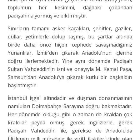
toplumun her kesimini, dağdaki çobandan
padişahına yormuş ve bıktırmıştır.
Sınırların tamamı asker kaçakları, şehitler, gaziler,
dullar, yetimlerle dolup taşmış, bu şartlar altında
birde daha önce hiçbir cephede savaşmadığımız
Yunanlılar, İzmir’den çıkarak Anadolu’nun içlerine
doğru ilerlemektedir. Yine aynı dönemde Padişah
Sultan Vahdeddin’in izni ve onayıyla M. Kemal Paşa,
Samsun’dan Anadolu’ya çıkarak kutlu bir başkaldırı
başlatmıştır.
İstanbul işgal altındadır ve düşman donanmasının
namluları Dolmabahçe Sarayına doğru bakmaktadır.
Her dönemde olduğu gibi o zaman da kraldan çok
kralcılar peyda olmuş, gerek İngilizlerle, gerek
Padişah Vahdeddin ile, gerekse de Anadolu’da
filizlenen milli mücadele ile girift ilişkiler içinde olan