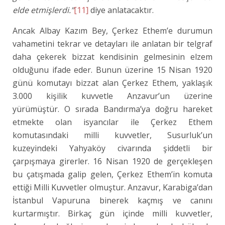
elde etmişlerdi.”
[11]
diye anlatacaktır.
Ancak Albay Kazım Bey, Çerkez Ethem’e durumun
vahametini tekrar ve detayları ile anlatan bir telgraf
daha çekerek bizzat kendisinin gelmesinin elzem
olduğunu ifade eder. Bunun üzerine 15 Nisan 1920
günü komutayı bizzat alan Çerkez Ethem, yaklaşık
3.000 kişilik kuvvetle Anzavur’un üzerine
yürümüştür. O sırada Bandırma’ya doğru hareket
etmekte olan isyancılar ile Çerkez Ethem
komutasındaki milli kuvvetler, Susurluk’un
kuzeyindeki Yahyaköy civarında şiddetli bir
çarpışmaya girerler. 16 Nisan 1920 de gerçekleşen
bu çatışmada galip gelen, Çerkez Ethem’in komuta
ettiği Milli Kuvvetler olmuştur. Anzavur, Karabiga’dan
İstanbul Vapuruna binerek kaçmış ve canını
kurtarmıştır. Birkaç gün içinde milli kuvvetler,