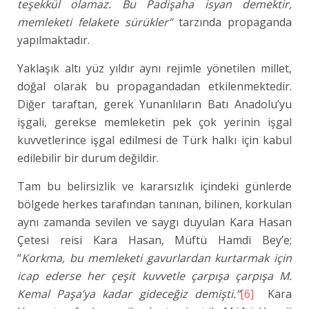
teşekkül olamaz. Bu Padişaha isyan demektir,
memleketi felakete sürükler”
tarzında propaganda
yapılmaktadır.
Yaklaşık altı yüz yıldır aynı rejimle yönetilen millet,
doğal olarak bu propagandadan etkilenmektedir.
Diğer taraftan, gerek Yunanlıların Batı Anadolu’yu
işgali, gerekse memleketin pek çok yerinin işgal
kuvvetlerince işgal edilmesi de Türk halkı için kabul
edilebilir bir durum değildir.
Tam bu belirsizlik ve kararsızlık içindeki günlerde
bölgede herkes tarafından tanınan, bilinen, korkulan
aynı zamanda sevilen ve saygı duyulan Kara Hasan
Çetesi reisi Kara Hasan, Müftü Hamdi Bey’e;
“
Korkma, bu memleketi gavurlardan kurtarmak için
icap ederse her çeşit kuvvetle çarpışa çarpışa M.
Kemal Paşa’ya kadar gideceğiz demişti.”
[6]
Kara