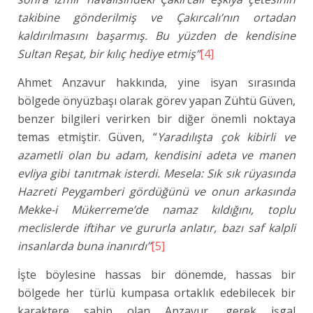
takibine gönderilmiş ve Çakırcalı’nın ortadan
kaldırılmasını başarmış. Bu yüzden de kendisine
Sultan Reşat, bir kılıç hediye etmiş”
[4]
Ahmet Anzavur hakkında, yine isyan sırasında
bölgede önyüzbaşı olarak görev yapan Zühtü Güven,
benzer bilgileri verirken bir diğer önemli noktaya
temas etmiştir. Güven, “
Yaradılışta çok kibirli ve
azametli olan bu adam, kendisini adeta ve manen
evliya gibi tanıtmak isterdi. Mesela: Sık sık rüyasında
Hazreti Peygamberi gördüğünü ve onun arkasında
Mekke-i Mükerreme’de namaz kıldığını, toplu
meclislerde iftihar ve gururla anlatır, bazı saf kalpli
insanlarda buna inanırdı”
[5]
İşte böylesine hassas bir dönemde, hassas bir
bölgede her türlü kumpasa ortaklık edebilecek bir
karaktere sahip olan Anzavur, gerek işgal