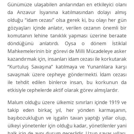
Günümüze ulaşabilen anılarından en etkileyici olanı
da Anzavur İsyanına katılmasından dolayı almış
olduğu “idam cezası” olsa gerek ki, bu olayı her gün
gözyaşları içinde anlatır, verilen cezanın önemli bir
komutanın lehine tanıklık yapması üzerine beraate
döndüğünü anlatırdı. Oysa o dönem İstiklal
Mahkemelerinin bir görevi de Milli Mücadeleye asker
kazandırmak için, insanları idam cezası ile korkutarak
“Kurtuluş Savaşına” katılmaya ve Yunanlılara karşı
savaşmak üzere cepheye göndermekti. İdam cezası
ile tehdit edilen binlerce insan, bu korkunun da
etkisiyle cephelerde aktif olarak görev almışlardır.
Malum olduğu üzere ülkemiz sınırları içinde 1919 ve
takip eden birkaç yıl, her yönden karmaşanın,
başıbozukluğun ve işgalin tavan yaptığı yıllar olup,
ülkeyi yönetenler için olduğu kadar, yönetilenler yani
halk için de aynı durum geçerlidir. Uzun savaş yılları,