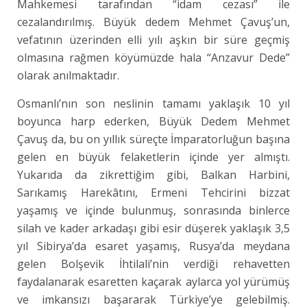
Mahkemesi tarafından “idam cezası” ile
cezalandırılmış. Büyük dedem Mehmet Çavuş’un,
vefatının üzerinden elli yılı aşkın bir süre geçmiş
olmasına rağmen köyümüzde hala “Anzavur Dede”
olarak anılmaktadır.
Osmanlı’nın son neslinin tamamı yaklaşık 10 yıl
boyunca harp ederken, Büyük Dedem Mehmet
Çavuş da, bu on yıllık süreçte İmparatorluğun başına
gelen en büyük felaketlerin içinde yer almıştı.
Yukarıda da zikrettiğim gibi, Balkan Harbini,
Sarıkamış Harekâtını, Ermeni Tehcirini bizzat
yaşamış ve içinde bulunmuş, sonrasında binlerce
silah ve kader arkadaşı gibi esir düşerek yaklaşık 3,5
yıl Sibirya’da esaret yaşamış, Rusya’da meydana
gelen Bolşevik İhtilali’nin verdiği rehavetten
faydalanarak esaretten kaçarak aylarca yol yürümüş
ve imkansızı başararak Türkiye’ye gelebilmiş.