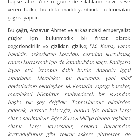
hapse atar. Yine o günlerde silahlarını seve seve
veren halka, bu defa maddi yardımda bulunmaları
çağrısı yapılır.
Bu çağrı, Anzavur Ahmet ve arkasındaki emperyalist
güçler için bulunmadık bir fırsat olarak
değerlendirilir ve gizliden gizliye; “
M. Kema, vatan
hainidir, askerlikten kovuldu, cezadan kurtulmak,
canını kurtarmak için de İstanbul’dan kaçtı. Padişaha
isyan etti. İstanbul dahil bütün Anadolu işgal
altındadır. Memleket bu durumda, yani itilaf
devletlerinin elindeyken M. Kemal’in yaptığı hareket,
memleketi büsbütün mahvedecek bir isyandan
başka bir şey değildir. Topraklarımız elimizden
gidecek, yurtsuz kalacağız, bunun için onlara karşı
silaha sarılmalıyız. Eğer Kuvayı Milliye denen teşkilata
silahla karşı koyarsanız, onların haracından
kurtulduğunuz gibi, tekrar askere gitmekten de