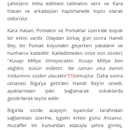
şahısların imha edilmesi talimatını verir ve Kara
Hasan ve arkadaşları hapishanede toplu olarak
öldürülür.
Kara Hasan, Pomaktır ve Pomaklar üzerinde büyük
bir etkisi vardır. Olaydan birkaç gün sonra Hamdi
Bey, bir Pomak köyünden geçerken yakalanır ve
hunharca katledilir. Katledilmeden önce son sözleri;
“
Kuvayı Milliye ölmeyecektir. Kuvayı Milliye ben
değilim, bütün millettir. Ne zaman olsa benim
intikamımı sizden alacaktır”
[9]
olmuştur. Daha sonra
cenazesi Biga’ya getirilen Hamdi Bey’in cesedi,
ayaklarından ipler bağlanarak sokaklarda
gezdirilerek teşhir edilir.
Biga’da sözde asayişin isyancılar tarafından
sağlanması üzerine, işgalin ertesi günü Anzavur,
muzaffer bir kumandan edasıyla şehre girmiş,