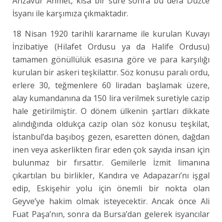
Anzavur Ahmet, kısa bir süre sonra bu defa Düzce
İsyanı ile karşımıza çıkmaktadır.
18 Nisan 1920 tarihli kararname ile kurulan Kuvayı
İnzibatiye (Hilafet Ordusu ya da Halife Ordusu)
tamamen gönüllülük esasına göre ve para karşılığı
kurulan bir askeri teşkilattır. Söz konusu paralı ordu,
erlere 30, teğmenlere 60 liradan başlamak üzere,
alay kumandanına da 150 lira verilmek suretiyle cazip
hale getirilmiştir. O dönem ülkenin şartları dikkate
alındığında oldukça cazip olan söz konusu teşkilat,
İstanbul’da başıboş gezen, esaretten dönen, dağdan
inen veya askerlikten firar eden çok sayıda insan için
bulunmaz bir fırsattır. Gemilerle İzmit limanına
çıkartılan bu birlikler, Kandıra ve Adapazarı’nı işgal
edip, Eskişehir yolu için önemli bir nokta olan
Geyve’ye hakim olmak isteyecektir. Ancak önce Ali
Fuat Paşa’nın, sonra da Bursa’dan gelerek isyancılar