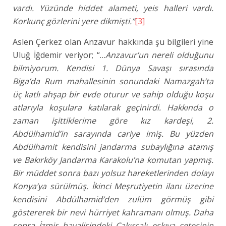
vardı. Yüzünde hiddet alameti, yeis halleri vardı.
Korkunç gözlerini yere dikmişti.”
[3]
Aslen Çerkez olan Anzavur hakkında şu bilgileri yine
Uluğ İğdemir veriyor; “…
Anzavur’un nereli olduğunu
bilmiyorum. Kendisi 1. Dünya Savaşı sırasında
Biga’da Rum mahallesinin sonundaki Namazgah’ta
üç katlı ahşap bir evde oturur ve sahip olduğu koşu
atlarıyla koşulara katılarak geçinirdi. Hakkında o
zaman işittiklerime göre kız kardeşi, 2.
Abdülhamid’in sarayında cariye imiş. Bu yüzden
Abdülhamit kendisini jandarma subaylığına atamış
ve Bakırköy Jandarma Karakolu’na komutan yapmış.
Bir müddet sonra bazı yolsuz hareketlerinden dolayı
Konya’ya sürülmüş. İkinci Meşrutiyetin ilanı üzerine
kendisini Abdülhamid’den zulüm görmüş gibi
göstererek bir nevi hürriyet kahramanı olmuş. Daha
sonra İzmir havalisindeki Çakırcalı eşkıya çetesinin