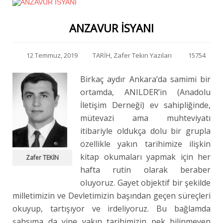
ANZAVUR İSYANI
12 Temmuz, 2019
TARİH
,
Zafer Tekin Yazıları
15754
Birkaç aydır Ankara’da samimi bir
ortamda, ANILDER’in (Anadolu
İletişim Derneği) ev sahipliğinde,
mütevazi ama muhteviyatı
itibariyle oldukça dolu bir grupla
özellikle yakın tarihimize ilişkin
kitap okumaları yapmak için her
Zafer TEKİN
hafta rutin olarak beraber
oluyoruz. Gayet objektif bir şekilde
milletimizin ve Devletimizin başından geçen süreçleri
okuyup, tartışıyor ve irdeliyoruz. Bu bağlamda
şahsıma da yine yakın tarihimizin pek bilinmeyen