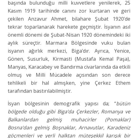
başında bulunduğu milli kuvvetlere yenilerek, 25
Kasım 1919 tarihinde canını zor kurtaran ve geri
çekilen Anzavur Ahmet, bilahare Şubat 1920’de
tekrar toparlanarak harekete geçmiştir. İsyanın asıl
önemli dönemi de Şubat-Nisan 1920 dönemindeki iki
aylık süreçtir. Marmara Bölgesinde vuku bulan
isyanın ağırlık merkezi, Biga’dır. Ayrıca, Yenice,
Gönen, Susurluk, Kirmasti (Mustafa Kemal Paşa),
Manyas, Karacabey ve Bandırma civarlarında da etkili
olmuş ve Milli Mücadele açısından son derece
tehlikeli bir hal almışken, yine Çerkez Ethem
tarafından bastırılabilmiştir.
İsyan bölgesinin demografik yapısı da; “
bütün
bölgede olduğu gibi Biga’da Çerkezler, Romanya ve
Balkanlardan gelmiş muhacirler (Pomaklar)
Bosna’dan gelmiş Boşnaklar, Arnavutlar, Karadeniz
göçmenleri ve yerli halktan müteşekkil karışık bir