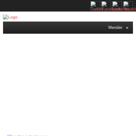
Menüler
≡