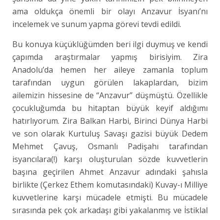
ama oldukça önemli bir olayı Anzavur İsyanı’nı
incelemek ve sunum yapma görevi tevdi edildi.
Bu konuya küçüklüğümden beri ilgi duymuş ve kendi
çapımda araştırmalar yapmış birisiyim. Zira
Anadolu’da hemen her aileye zamanla toplum
tarafından uygun görülen lakaplardan, bizim
ailemizin hissesine de “Anzavur” düşmüştü. Özellikle
çocukluğumda bu hitaptan büyük keyif aldığımı
hatırlıyorum. Zira Balkan Harbi, Birinci Dünya Harbi
ve son olarak Kurtuluş Savaşı gazisi büyük Dedem
Mehmet Çavuş, Osmanlı Padişahı tarafından
isyancılara(!) karşı oluşturulan sözde kuvvetlerin
başına geçirilen Ahmet Anzavur adındaki şahısla
birlikte (Çerkez Ethem komutasındaki) Kuvay-ı Milliye
kuvvetlerine karşı mücadele etmişti. Bu mücadele
sırasında pek çok arkadaşı gibi yakalanmış ve İstiklal