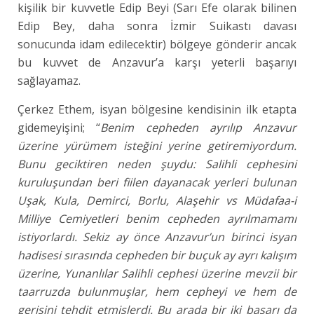
kişilik bir kuvvetle Edip Beyi (Sarı Efe olarak bilinen
Edip Bey, daha sonra İzmir Suikastı davası
sonucunda idam edilecektir) bölgeye gönderir ancak
bu kuvvet de Anzavur’a karşı yeterli başarıyı
sağlayamaz.
Çerkez Ethem, isyan bölgesine kendisinin ilk etapta
gidemeyişini; “
Benim cepheden ayrılıp Anzavur
üzerine yürümem isteğini yerine getiremiyordum.
Bunu geciktiren neden şuydu: Salihli cephesini
kuruluşundan beri fiilen dayanacak yerleri bulunan
Uşak, Kula, Demirci, Borlu, Alaşehir vs Müdafaa-i
Milliye Cemiyetleri benim cepheden ayrılmamamı
istiyorlardı. Sekiz ay önce Anzavur’un birinci isyan
hadisesi sırasında cepheden bir buçuk ay ayrı kalışım
üzerine, Yunanlılar Salihli cephesi üzerine mevzii bir
taarruzda bulunmuşlar, hem cepheyi ve hem de
gerisini tehdit etmişlerdi. Bu arada bir iki başarı da