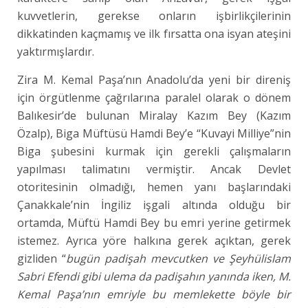
kuvvetlerin, gerekse onların işbirlikçilerinin
dikkatinden kaçmamış ve ilk fırsatta ona isyan ateşini
yaktırmışlardır.
Zira M. Kemal Paşa’nın Anadolu’da yeni bir direniş
için örgütlenme çağrılarına paralel olarak o dönem
Balıkesir’de bulunan Miralay Kazım Bey (Kazım
Özalp), Biga Müftüsü Hamdi Bey’e “Kuvayi Milliye”nin
Biga şubesini kurmak için gerekli çalışmaların
yapılması talimatını vermiştir. Ancak Devlet
otoritesinin olmadığı, hemen yanı başlarındaki
Çanakkale’nin İngiliz işgali altında olduğu bir
ortamda, Müftü Hamdi Bey bu emri yerine getirmek
istemez. Ayrıca yöre halkına gerek açıktan, gerek
gizliden “
bugün padişah mevcutken ve Şeyhülislam
Sabri Efendi gibi ulema da padişahın yanında iken, M.
Kemal Paşa’nın emriyle bu memlekette böyle bir