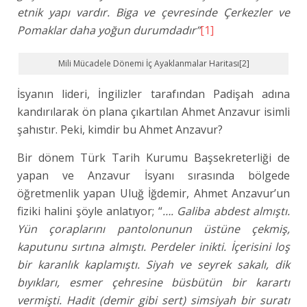
etnik yapı vardır. Biga ve çevresinde Çerkezler ve
Pomaklar daha yoğun durumdadır”
[1]
Mili Mücadele Dönemi İç Ayaklanmalar Haritası[2]
İsyanın lideri, İngilizler tarafından Padişah adına
kandırılarak ön plana çıkartılan Ahmet Anzavur isimli
şahıstır. Peki, kimdir bu Ahmet Anzavur?
Bir dönem Türk Tarih Kurumu Başsekreterliği de
yapan ve Anzavur İsyanı sırasında bölgede
öğretmenlik yapan Uluğ İğdemir, Ahmet Anzavur’un
fiziki halini şöyle anlatıyor; “
…. Galiba abdest almıştı.
Yün çoraplarını pantolonunun üstüne çekmiş,
kaputunu sırtına almıştı. Perdeler inikti. İçerisini loş
bir karanlık kaplamıştı. Siyah ve seyrek sakalı, dik
bıyıkları, esmer çehresine büsbütün bir karartı
vermişti. Hadit (demir gibi sert) simsiyah bir suratı