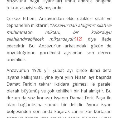
Anzavur’a bağlı isyancıları imha ederek bölgede
tekrar asayişi sağlamışlardır.
Çerkez Ethem, Anzavur’dan elde ettikleri silah ve
cephanenin miktarını; “
Anzavur’dan aldığımız silah ve
mühimmatın miktarı, bir kolorduyu
silahlandırabilecek miktardaydı”
[12]
diye ifade
edecektir. Bu, Anzavur’un arkasındaki gücün de
büyüklüğünün görülmesi açısından son derece
önemlidir.
Anzavur’un 1920 yılı Şubat ayı içinde ikinci defa
isyana kalkışması, yine aynı yılın Nisan ayı başında
Damat Ferit’in tekrar iktidara gelmesi ile paralel
olarak büyümüş ve çok tehlikeli bir hal almıştır. Bu
durum da söz konusu isyanın Damat Ferit Paşa ile
olan bağlantısına somut bir delildir. Ayrıca isyan
bölgesinden son anda kaçarak canını zor kurtaran