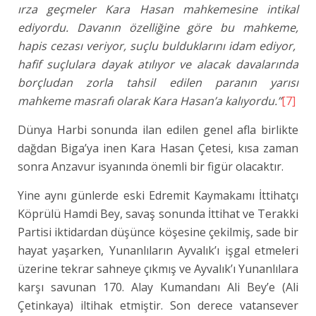
ırza geçmeler Kara Hasan mahkemesine intikal
ediyordu. Davanın özelliğine göre bu mahkeme,
hapis cezası veriyor, suçlu bulduklarını idam ediyor,
hafif suçlulara dayak atılıyor ve alacak davalarında
borçludan zorla tahsil edilen paranın yarısı
mahkeme masrafı olarak Kara Hasan’a kalıyordu.”
[7]
Dünya Harbi sonunda ilan edilen genel afla birlikte
dağdan Biga’ya inen Kara Hasan Çetesi, kısa zaman
sonra Anzavur isyanında önemli bir figür olacaktır.
Yine aynı günlerde eski Edremit Kaymakamı İttihatçı
Köprülü Hamdi Bey, savaş sonunda İttihat ve Terakki
Partisi iktidardan düşünce köşesine çekilmiş, sade bir
hayat yaşarken, Yunanlıların Ayvalık’ı işgal etmeleri
üzerine tekrar sahneye çıkmış ve Ayvalık’ı Yunanlılara
karşı savunan 170. Alay Kumandanı Ali Bey’e (Ali
Çetinkaya) iltihak etmiştir. Son derece vatansever