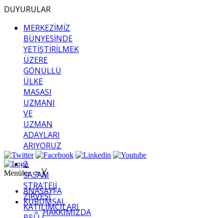
DUYURULAR
MERKEZİMİZ
BÜNYESİNDE
YETİŞTİRİLMEK
ÜZERE
GÖNÜLLÜ
ÜLKE
MASASI
UZMANI
VE
UZMAN
ADAYLARI
ARIYORUZ
2.
Menüler
≡
╳
SASAM
STRATEJİ
ANASAYFA
ZİRVESİ
KURUMSAL
KATILIMCILARI
HAKKIMIZDA
BELLİ