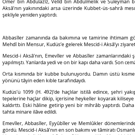
Ömer bin Abdülazîz, Velîd bin Abdülmelik ve Süleyman bin
Aksâ’nın yakınındaki arsa üzerinde Kubbet-üs-sahrâ mescid
şekliyle yeniden yaptırdı.
Abbasîler zamanında da bakımına ve tamirine ihtimam göst
Mehdî bin Mensur, Kudüs’e gelerek Mescid-i Aksâ’yı ziyaret e
Mescid-i Aksâ’nın, Emevîler ve Abbasîler zamanlarındaki ş
yapılmıştı. Yanlarda yedi ve on bir kapı daha vardı. Son ce
Orta kısmında bir kubbe bulunuyordu. Damın üstü kısmen 
yönünü tâyin eden kıble tarafındaydı.
Kudüs’ü 1099 (H. 492)’de haçlılar istilâ edince, şehri ya
tepelerine haçlar dikip, içerisine heykeller koyarak kiliseye
kaldırttı. Eski hâline getirip yeni bir mihrâb yaptırdı. Da
tahta minare ilâve edildi.
Emevîler, Abbasîler, Eyyûbîler ve Memlûkler dönemlerinde 
gördü. Mescid-i Aksâ’nın en son bakımı ve tâmiratı Osmanlı