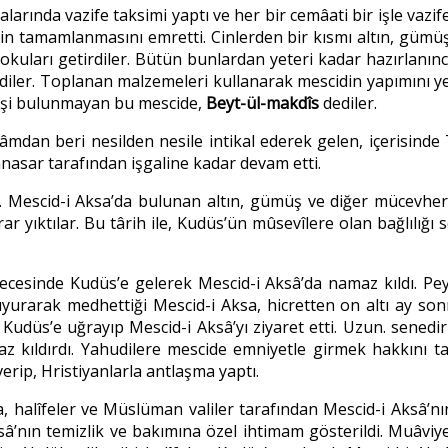
alarında vazife taksimi yaptı ve her bir cemâati bir işle vazi
din tamamlanmasını emretti. Cinlerden bir kısmı altın, gümüş
kokuları getirdiler. Bütün bunlardan yeteri kadar hazırlanın
lediler. Toplanan malzemeleri kullanarak mescidin yapımını y
 eşi bulunmayan bu mescide,
Beyt-ül-makdîs
dediler.
âmdan beri nesilden nesile intikal ederek gelen, içerisind
asar tarafından işgaline kadar devam etti.
ı. Mescid-i Aksa’da bulunan altın, gümüş ve diğer mücevherl
ar yıktılar. Bu târih ile, Kudüs’ün mûsevîlere olan bağlılığı s
gecesinde Kudüs’e gelerek Mescid-i Aksâ’da namaz kıldı. P
urarak medhettiği Mescid-i Aksa, hicretten on altı ay sonr
udüs’e uğrayıp Mescid-i Aksâ’yı ziyaret etti. Uzun. senedir 
az kıldırdı. Yahudilere mescide emniyetle girmek hakkını ta
erip, Hristiyanlarla antlaşma yaptı.
halîfeler ve Müslüman valiler tarafından Mescid-i Aksâ’nın 
â’nın temizlik ve bakımına özel ihtimam gösterildi. Muâviy