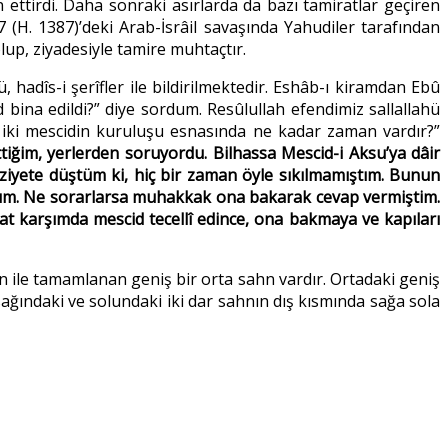
ettirdi. Daha sonraki asırlarda da bazı tamiratlar geçiren
(H. 1387)’deki Arab-İsrâil savaşında Yahudiler tarafından
lup, ziyadesiyle tamire muhtaçtır.
adîs-i şerîfler ile bildirilmektedir. Eshâb-ı kiramdan Ebû
d bina edildi?” diye sordum. Resûlullah efendimiz sallallahü
iki mescidin kuruluşu esnasında ne kadar zaman vardır?”
tiğim,
yerlerden soruyordu. Bilhassa Mescid-i Aksu’ya dâir
aziyete düştüm ki, hiç bir zaman öyle sıkılmamıştım. Bunun
rdum. Ne sorarlarsa muhakkak ona bakarak cevap vermiştim.
at karşımda mescid tecellî edince, ona bakmaya ve kapıları
 ile tamamlanan geniş bir orta sahn vardır. Ortadaki geniş
ağındaki ve solundaki iki dar sahnın dış kısmında sağa sola