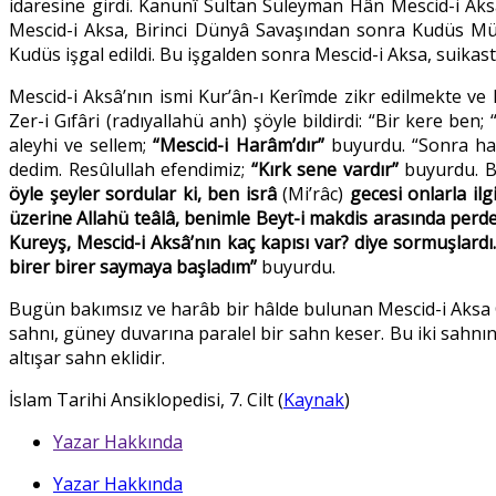
idaresine girdi. Kanunî Sultan Süleyman Hân Mescid-i Aksa
Mescid-i Aksa, Birinci Dünyâ Savaşından sonra Kudüs Müsl
Kudüs işgal edildi. Bu işgalden sonra Mescid-i Aksa, suikas
Mescid-i Aksâ’nın ismi Kur’ân-ı Kerîmde zikr edilmekte ve
Zer-i Gıfâri (radıyallahü anh) şöyle bildirdi: “Bir kere be
aleyhi ve sellem;
“Mescid-i Harâm’dır”
buyurdu. “Sonra ha
dedim. Resûlullah efendimiz;
“Kırk sene vardır”
buyurdu. Ba
öyle şeyler sordular ki, ben isrâ
(Mi’râc)
gecesi onlarla il
üzerine Allahü teâlâ, benimle Beyt-i makdis arasında per
Kureyş, Mescid-i Aksâ’nın kaç kapısı var? diye sormuşlard
birer birer saymaya başladım”
buyurdu.
Bugün bakımsız ve harâb bir hâlde bulunan Mescid-i Aksa C
sahnı, güney duvarına paralel bir sahn keser. Bu iki sahnı
altışar sahn eklidir.
İslam Tarihi Ansiklopedisi, 7. Cilt (
Kaynak
)
Yazar Hakkında
Yazar Hakkında