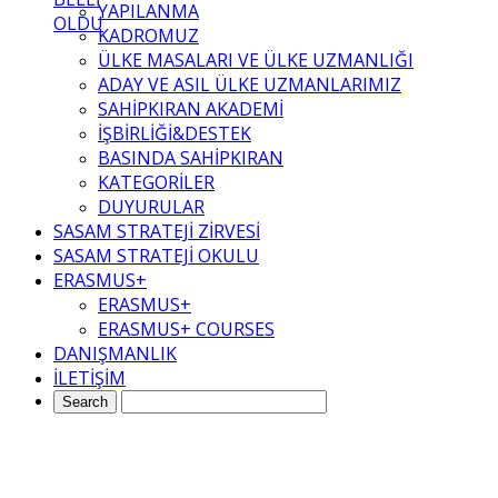
YAPILANMA
OLDU
KADROMUZ
ÜLKE MASALARI VE ÜLKE UZMANLIĞI
ADAY VE ASIL ÜLKE UZMANLARIMIZ
SAHİPKIRAN AKADEMİ
İŞBİRLİĞİ&DESTEK
BASINDA SAHİPKIRAN
KATEGORİLER
DUYURULAR
SASAM STRATEJİ ZİRVESİ
SASAM STRATEJİ OKULU
ERASMUS+
ERASMUS+
ERASMUS+ COURSES
DANIŞMANLIK
İLETİŞİM