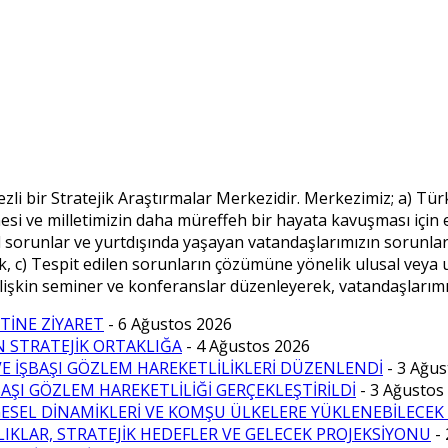
li bir Stratejik Araştırmalar Merkezidir. Merkezimiz; a) Tür
si ve milletimizin daha müreffeh bir hayata kavuşması için 
el sorunlar ve yurtdışında yaşayan vatandaşlarımızın sorunla
, c) Tespit edilen sorunların çözümüne yönelik ulusal veya 
ilişkin seminer ve konferanslar düzenleyerek, vatandaşlarımı
TİNE ZİYARET
- 6 Ağustos 2026
N STRATEJİK ORTAKLIĞA
- 4 Ağustos 2026
E İŞBAŞI GÖZLEM HAREKETLİLİKLERİ DÜZENLENDİ
- 3 Ağu
ŞI GÖZLEM HAREKETLİLİĞİ GERÇEKLEŞTİRİLDİ
- 3 Ağustos
LGESEL DİNAMİKLERİ VE KOMŞU ÜLKELERE YÜKLENEBİLECEK
LIKLAR, STRATEJİK HEDEFLER VE GELECEK PROJEKSİYONU
-