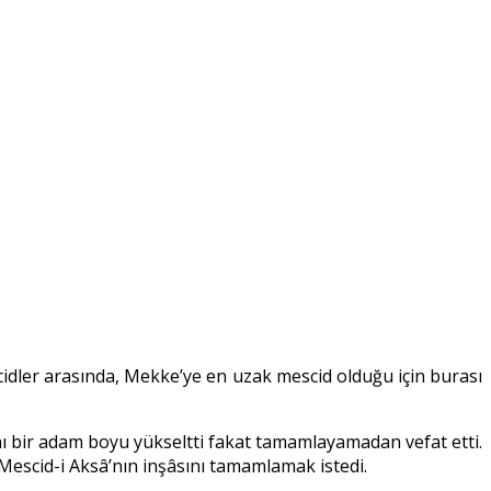
dler arasında, Mekke’ye en uzak mescid olduğu için burası
nı bir adam boyu yükseltti fakat tamamlayamadan vefat etti.
scid-i Aksâ’nın inşâsını tamamlamak istedi.