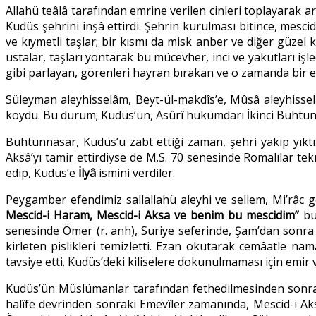
Allahü teâlâ tarafından emrine verilen cinleri toplayarak ar
Kudüs şehrini inşâ ettirdi. Şehrin kurulması bitince, mesci
ve kıymetli taşlar; bir kısmı da misk anber ve diğer güzel 
ustalar, taşları yontarak bu mücevher, inci ve yakutları iş
gibi parlayan, görenleri hayran bırakan ve o zamanda bir
Süleyman aleyhisselâm, Beyt-ül-makdîs’e, Mûsâ aleyhissel
koydu. Bu durum; Kudüs’ün, Asûrî hükümdarı İkinci Buhtunn
Buhtunnasar, Kudüs’ü zabt ettiği zaman, şehri yakıp yıkt
Aksâ’yı tamir ettirdiyse de M.S. 70 senesinde Romalılar tekr
edip, Kudüs’e
İlyâ
ismini verdiler.
Peygamber efendimiz sallallahü aleyhi ve sellem, Mi’râc 
Mescid-i Haram, Mescid-i Aksa ve benim bu mescidim”
buy
senesinde Ömer (r. anh), Suriye seferinde, Şam’dan sonra K
kirleten pislikleri temizletti. Ezan okutarak cemâatle nam
tavsiye etti. Kudüs’deki kiliselere dokunulmaması için emir v
Kudüs’ün Müslümanlar tarafından fethedilmesinden sonra, 
halîfe devrinden sonraki Emevîler zamanında, Mescid-i Aks