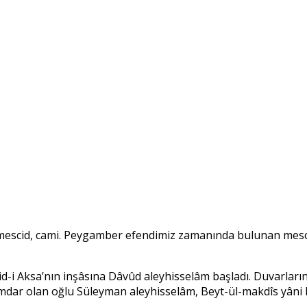
 mescid, cami. Peygamber efendimiz zamanında bulunan mesci
id-i Aksa’nın inşâsına Dâvûd aleyhisselâm başladı. Duvarları
 olan oğlu Süleyman aleyhisselâm, Beyt-ül-makdîs yâni Me