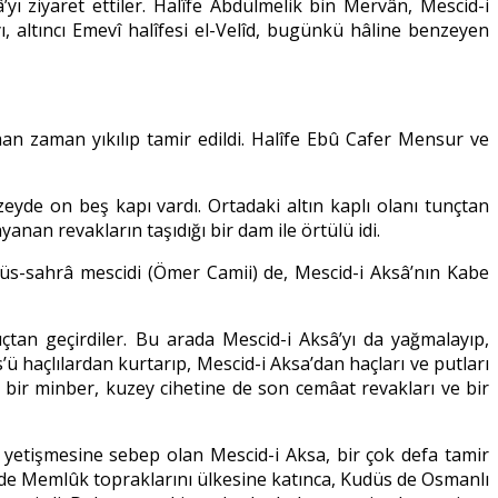
ı ziyaret ettiler. Halîfe Abdülmelik bin Mervân, Mescid-i
, altıncı Emevî halîfesi el-Velîd, bugünkü hâline benzeyen
an zaman yıkılıp tamir edildi. Halîfe Ebû Cafer Mensur ve
eyde on beş kapı vardı. Ortadaki altın kaplı olanı tunçtan
nan revakların taşıdığı bir dam ile örtülü idi.
üs-sahrâ mescidi (Ömer Camii) de, Mescid-i Aksâ’nın Kabe
ıçtan geçirdiler. Bu arada Mescid-i Aksâ’yı da yağmalayıp,
s’ü haçlılardan kurtarıp, Mescid-i Aksa’dan haçları ve putları
ıp bir minber, kuzey cihetine de son cemâat revakları ve bir
n yetişmesine sebep olan Mescid-i Aksa, bir çok defa tamir
)’de Memlûk topraklarını ülkesine katınca, Kudüs de Osmanlı