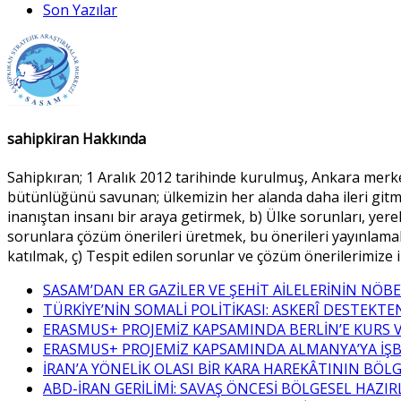
Son Yazılar
sahipkiran Hakkında
Sahipkıran; 1 Aralık 2012 tarihinde kurulmuş, Ankara merkez
bütünlüğünü savunan; ülkemizin her alanda daha ileri gitme
inanıştan insanı bir araya getirmek, b) Ülke sorunları, yer
sorunlara çözüm önerileri üretmek, bu önerileri yayınlamak
katılmak, ç) Tespit edilen sorunlar ve çözüm önerilerimize 
SASAM’DAN ER GAZİLER VE ŞEHİT AİLELERİNİN NÖBE
TÜRKİYE’NİN SOMALİ POLİTİKASI: ASKERÎ DESTEKTE
ERASMUS+ PROJEMİZ KAPSAMINDA BERLİN’E KURS V
ERASMUS+ PROJEMİZ KAPSAMINDA ALMANYA’YA İŞBA
İRAN’A YÖNELİK OLASI BİR KARA HAREKÂTININ BÖ
ABD-İRAN GERİLİMİ: SAVAŞ ÖNCESİ BÖLGESEL HAZIR