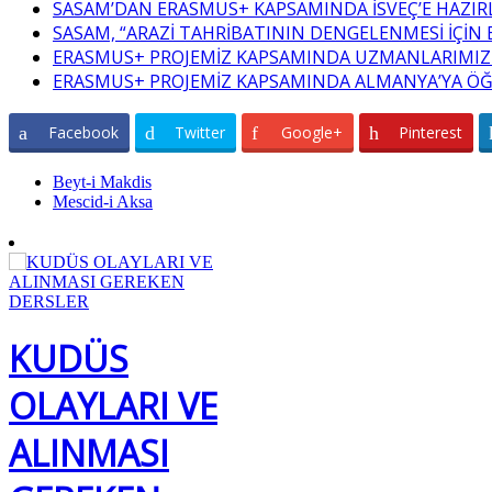
SASAM’DAN ERASMUS+ KAPSAMINDA İSVEÇ’E HAZIRL
SASAM, “ARAZİ TAHRİBATININ DENGELENMESİ İÇİN 
ERASMUS+ PROJEMİZ KAPSAMINDA UZMANLARIMIZ 
ERASMUS+ PROJEMİZ KAPSAMINDA ALMANYA’YA ÖĞRE
Facebook
Twitter
Google+
Pinterest
Beyt-i Makdis
Mescid-i Aksa
KUDÜS
OLAYLARI VE
ALINMASI