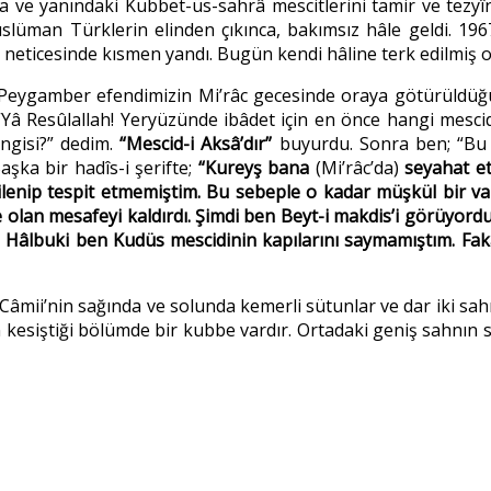
 ve yanındaki Kubbet-üs-sahrâ mescitlerini tamir ve tezyîn 
üman Türklerin elinden çıkınca, bakımsız hâle geldi. 1967 
t neticesinde kısmen yandı. Bugün kendi hâline terk edilmiş o
 Peygamber efendimizin Mi’râc gecesinde oraya götürüldüğü, h
n; “Yâ Resûlallah! Yeryüzünde ibâdet için en önce hangi mesci
ngisi?” dedim.
“Mescid-i Aksâ’dır”
buyurdu. Sonra ben; “Bu 
şka bir hadîs-i şerifte;
“Kureyş bana
(Mi’râc’da)
seyahat et
gilenip tespit etmemiştim. Bu sebeple o kadar müşkül bir v
de olan mesafeyi kaldırdı. Şimdi ben Beyt-i makdis’i görüyo
ı. Hâlbuki ben Kudüs mescidinin kapılarını saymamıştım. Fak
âmii’nin sağında ve solunda kemerli sütunlar ve dar iki sahn
n kesiştiği bölümde bir kubbe vardır. Ortadaki geniş sahnın s