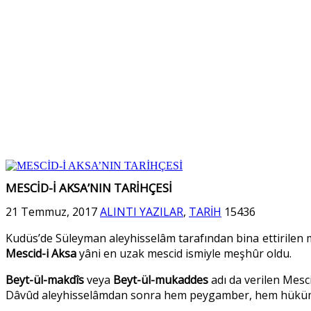
MESCİD-İ AKSA’NIN TARİHÇESİ
21 Temmuz, 2017
ALINTI YAZILAR
,
TARİH
15436
Kudüs’de Süleyman aleyhisselâm tarafından bina ettirilen
Mescid-i Aksa
yâni en uzak mescid ismiyle meşhûr oldu.
Beyt-ül-makdîs
veya
Beyt-ül-mukaddes
adı da verilen Mesc
Dâvûd aleyhisselâmdan sonra hem peygamber, hem hükümdar