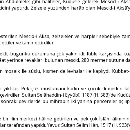
 Abdülmelik gibi halîfeler, Kudüs’e gelerek Mescid-i Aksâ’y
ini yaptırdı. Zelzele yüzünden harâb olan Mescid-i Aksâ’yı
erilen Mescid-i Aksa, zelzeleler ve harpler sebebiyle zam
ttiler ve tamir ettirdiler.
ekli, bugünkü durumuna çok yakın idi. Kıble karşısında kuz
mâat yerinde revakları bulunan mescid, 280 mermer sütuna daya
mozaik ile süslü, kısmen de levhalar ile kaplıydı. Kubbet-
kıp yıktılar. Pek çok müslümanı kadın ve çocuk demeden kıl
 çevirdiler. Sultan Selâhaddîn-i Eyyûbî, 1187 (H. 583)’de Kudü
ha sonraki devirlerde bu mihrabın iki yanına pencereler açıl
bir ilim merkezi hâline getirilen ve pek çok İslâm âlimini
lar tarafından yapıldı. Yavuz Sultan Selim Hân, 1517 (H. 923