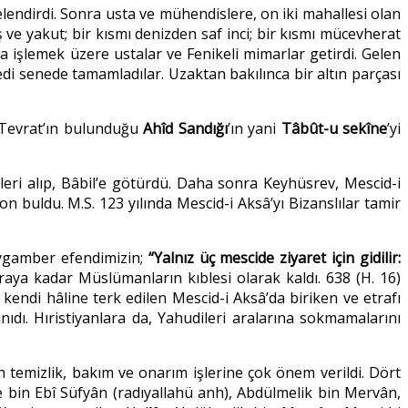
felendirdi. Sonra usta ve mühendislere, on iki mahallesi olan
 ve yakut; bir kısmı denizden saf inci; bir kısmı mücevherat
ca işlemek üzere ustalar ve Fenikeli mimarlar getirdi. Gelen
edi senede tamamladılar. Uzaktan bakılınca bir altın parçası
e Tevrat’ın bulunduğu
Ahîd Sandığı
’ın yani
Tâbût-u sekîne
’yi
eri alıp, Bâbil’e götürdü. Daha sonra Keyhüsrev, Mescid-i
on buldu. M.S. 123 yılında Mescid-i Aksâ’yı Bizanslılar tamir
eygamber efendimizin;
“Yalnız üç mescide ziyaret için gidilir:
aya kadar Müslümanların kıblesi olarak kaldı. 638 (H. 16)
kendi hâline terk edilen Mescid-i Aksâ’da biriken ve etrafı
nıdı. Hıristiyanlara da, Yahudileri aralarına sokmamalarını
temizlik, bakım ve onarım işlerine çok önem verildi. Dört
e bin Ebî Süfyân (radıyallahü anh), Abdülmelik bin Mervân,