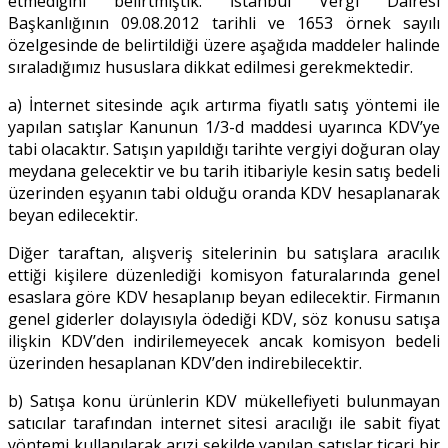
etmediğini belirtmiştik. İstanbul Vergi Dairesi
Başkanlığının 09.08.2012 tarihli ve 1653 örnek sayılı
özelgesinde de belirtildiği üzere aşağıda maddeler halinde
sıraladığımız hususlara dikkat edilmesi gerekmektedir.
a) İnternet sitesinde açık artırma fiyatlı satış yöntemi ile
yapılan satışlar Kanunun 1/3-d maddesi uyarınca KDV’ye
tabi olacaktır. Satışın yapıldığı tarihte vergiyi doğuran olay
meydana gelecektir ve bu tarih itibariyle kesin satış bedeli
üzerinden eşyanın tabi olduğu oranda KDV hesaplanarak
beyan edilecektir.
Diğer taraftan, alışveriş sitelerinin bu satışlara aracılık
ettiği kişilere düzenlediği komisyon faturalarında genel
esaslara göre KDV hesaplanıp beyan edilecektir. Firmanın
genel giderler dolayısıyla ödediği KDV, söz konusu satışa
ilişkin KDV’den indirilemeyecek ancak komisyon bedeli
üzerinden hesaplanan KDV’den indirebilecektir.
b) Satışa konu ürünlerin KDV mükellefiyeti bulunmayan
satıcılar tarafından internet sitesi aracılığı ile sabit fiyat
yöntemi kullanılarak arızi şekilde yapılan satışlar ticari bir