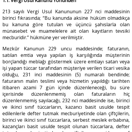
1.1. Vergi Usul Kanunu Yönünden
213 sayılı Vergi Usul Kanununun 227 nci maddesinin
birinci fıkrasında; “Bu kanunda aksine hüküm olmadıkça
bu kanuna göre tutulan ve üçüncü şahıslarla olan
münasebet ve muamelelere ait olan kayıtların tevsiki
mecburidir.” hükmüne yer verilmiştir.
Mezkûr Kanunun 229 uncu maddesinde; faturanın,
satılan emtia veya yapılan iş karşılığında müşterinin
borçlandığı meblağı göstermek üzere emtiayı satan veya
işi yapan tüccar tarafından müşteriye verilen ticari vesika
olduğu, 231 inci maddesinin (5) numaralı bendinde;
faturanın malın teslimi veya hizmetin yapıldığı tarihten
itibaren azami 7 gün içinde düzenleneceği, bu süre
içerisinde düzenlenmemiş olan faturaların hiç
düzenlenmemiş sayılacağı, 232 nci maddesinde ise, birinci
ve ikinci sınıf tüccarların, kazancı basit usulde tespit
edilenlerle defter tutmak mecburiyetinde olan çiftçilerin,
birinci ve ikinci sınıf tüccarlara, serbest meslek erbabına,
kazançları basit usulde tespit olunan tüccarlara, defter