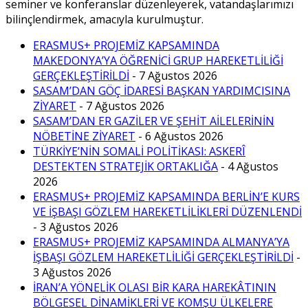
seminer ve konferanslar düzenleyerek, vatandaşlarımızı
bilinçlendirmek, amacıyla kurulmuştur.
ERASMUS+ PROJEMİZ KAPSAMINDA
MAKEDONYA’YA ÖĞRENİCİ GRUP HAREKETLİLİĞİ
GERÇEKLEŞTİRİLDİ
- 7 Ağustos 2026
SASAM’DAN GÖÇ İDARESİ BAŞKAN YARDIMCISINA
ZİYARET
- 7 Ağustos 2026
SASAM’DAN ER GAZİLER VE ŞEHİT AİLELERİNİN
NÖBETİNE ZİYARET
- 6 Ağustos 2026
TÜRKİYE’NİN SOMALİ POLİTİKASI: ASKERÎ
DESTEKTEN STRATEJİK ORTAKLIĞA
- 4 Ağustos
2026
ERASMUS+ PROJEMİZ KAPSAMINDA BERLİN’E KURS
VE İŞBAŞI GÖZLEM HAREKETLİLİKLERİ DÜZENLENDİ
- 3 Ağustos 2026
ERASMUS+ PROJEMİZ KAPSAMINDA ALMANYA’YA
İŞBAŞI GÖZLEM HAREKETLİLİĞİ GERÇEKLEŞTİRİLDİ
-
3 Ağustos 2026
İRAN’A YÖNELİK OLASI BİR KARA HAREKÂTININ
BÖLGESEL DİNAMİKLERİ VE KOMŞU ÜLKELERE