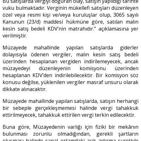
Bu satışlarda vergiyi doğuran olay, satışın yapıldığı tarihte
vuku bulmaktadır. Verginin mükellefi satışları düzenleyen
özel veya resmi kişi ve/veya kuruluşlar olup, 3065 sayılı
Kanunun (23/d) maddesi hükmüne göre, satılan malın
kesin satış bedeli KDV’nin matrahıdır.” açıklamasına yer
verilmiştir.
Müzayede mahallinde yapılan satışlarda giderler
dolayısıyla ödenen vergiler, malın kesin satış bedeli
üzerinden hesaplanan vergiden indirilemeyecek, ancak
müzayedeyi düzenleyenin komisyonu üzerinden
hesaplanan KDV’den indirilebilecektir. Bir komisyon söz
konusu değilse, yüklenilen vergiler masraf unsuru olarak
dikkate alınacaktır.
Müzayede mahallinde yapılan satışlarda, satışın herhangi
bir sebeple gerçekleşmemesi halinde vergi tahakkuk
ettirilmeyecek, tahakkuk ettirilen vergi terkin edilecektir.
Buna göre, Müzayedenin varlığı için fiziki bir mekânın
bulunması zorunlu olmadığından, gerekli şartların
oluşması halinde sanal ortamdaki açık artırma suretiyle