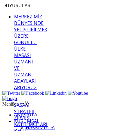
DUYURULAR
MERKEZİMİZ
BÜNYESİNDE
YETİŞTİRİLMEK
ÜZERE
GÖNÜLLÜ
ÜLKE
MASASI
UZMANI
VE
UZMAN
ADAYLARI
ARIYORUZ
2.
Menüler
≡
╳
SASAM
STRATEJİ
ANASAYFA
ZİRVESİ
KURUMSAL
KATILIMCILARI
HAKKIMIZDA
BELLİ