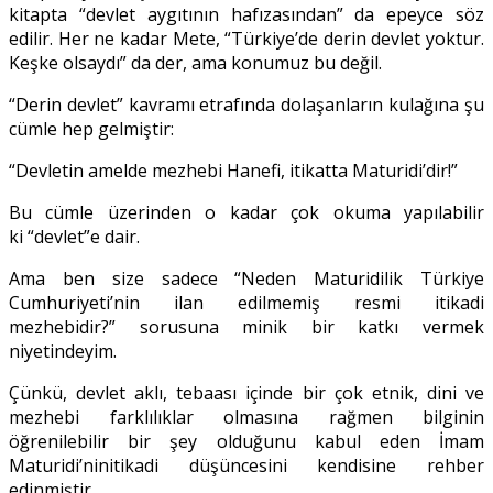
kitapta “devlet aygıtının hafızasından” da epeyce söz
edilir. Her ne kadar Mete, “Türkiye’de derin devlet yoktur.
Keşke olsaydı” da der, ama konumuz bu değil.
“Derin devlet” kavramı etrafında dolaşanların kulağına şu
cümle hep gelmiştir:
“Devletin amelde mezhebi Hanefi, itikatta Maturidi’dir!”
Bu cümle üzerinden o kadar çok okuma yapılabilir
ki “devlet”e dair.
Ama ben size sadece “Neden Maturidilik Türkiye
Cumhuriyeti’nin ilan edilmemiş resmi itikadi
mezhebidir?” sorusuna minik bir katkı vermek
niyetindeyim.
Çünkü, devlet aklı, tebaası içinde bir çok etnik, dini ve
mezhebi farklılıklar olmasına rağmen bilginin
öğrenilebilir bir şey olduğunu kabul eden İmam
Maturidi’ninitikadi düşüncesini kendisine rehber
edinmiştir.