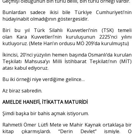
Geçmişi olduğunun bin türlü delili, bin türlü örneği vardır.
Bunlardan sadece ikisi bile Türkiye Cumhuriyeti’nin
hüdayinabit olmadığının göstergesidir.
Biri bu yıl Türk Silahlı Kuvvetleri’nin (TSK) temeli
olan Kara Kuvvetleri’nin kuruluşunun 2225’nci yılını
kutluyoruz. (Mete Han’ın ordusu MÖ 209’da kurulmuştu)
İkincisi, 20’nci yüzyılın hemen başında Osmanlı’da kurulan
Teşkilatı Mahsusa’yı Milli İstihbarat Teşkilatı’nın (MİT)
atası kabul ediyoruz.
Bu iki örneği niye verdiğime gelince…
Az biraz sabredin.
AMELDE HANEFİ, İTİKATTA MATURİDİ
Şimdi başka bir bahis açmak istiyorum.
Rahmetli Ömer Lütfi Mete ve Mahir Kaynak ortaklaşa bir
kitap çıkarmışlardı. “Derin Devlet” ismiyle. O