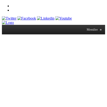
Menüler
≡