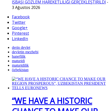
İŞBAŞI GÖZLEM HAREKETLİLİĞİ GERÇEKLEŞTİRİLDİ
-
3 Ağustos 2026
Facebook
Twitter
Google+
Pinterest
LinkedIn
derin devlet
devletin mezhebi
hanefilik
maturidi
maturidilik
özbekistan
“WE HAVE A HISTORIC