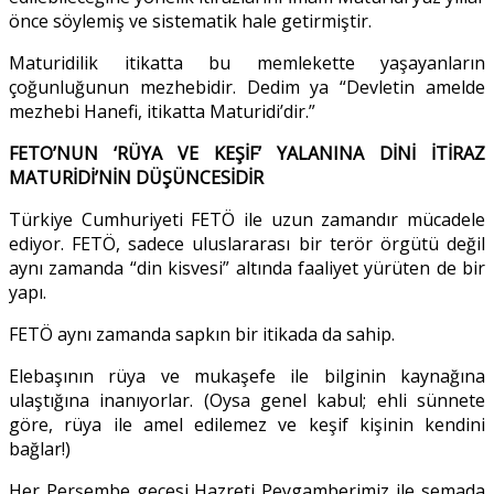
önce söylemiş ve sistematik hale getirmiştir.
Maturidilik itikatta bu memlekette yaşayanların
çoğunluğunun mezhebidir. Dedim ya “Devletin amelde
mezhebi Hanefi, itikatta Maturidi’dir.”
FETO’NUN ‘RÜYA VE KEŞİF’ YALANINA DİNİ İTİRAZ
MATURİDİ’NİN DÜŞÜNCESİDİR
Türkiye Cumhuriyeti FETÖ ile uzun zamandır mücadele
ediyor. FETÖ, sadece uluslararası bir terör örgütü değil
aynı zamanda “din kisvesi” altında faaliyet yürüten de bir
yapı.
FETÖ aynı zamanda sapkın bir itikada da sahip.
Elebaşının rüya ve mukaşefe ile bilginin kaynağına
ulaştığına inanıyorlar. (Oysa genel kabul; ehli sünnete
göre, rüya ile amel edilemez ve keşif kişinin kendini
bağlar!)
Her Perşembe gecesi Hazreti Peygamberimiz ile semada