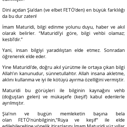
Dini açıdan Şia’dan (ve elbet FETÖ’den) en büyük farklılığı
da bu dur zaten!
İmam Maturidi, bilgi edinme yolunu duyu, haber ve akıl
olarak belirler. “Maturidi’yi göre, bilgi vehbi olamaz;
kesbî’dir.”
Yani, insan bilgiyi yaradılıştan elde etmez. Sonradan
öğrenerek elde eder.
Yine Maturidi’de, doğru akıl yürütme ile ortaya çıkan bilgi
Allah’ın kanunudur, sünnetullahtır. Allah insana akletme,
aklını kullanma ve iyi ile kötüyü ayırma özelliğini vermiştir.
Maturidi bu görüşleri ile bilginin kaynağını vehb
(doğuştan gelen) ve mükaşefe (keşif) kabul edenlerle
ayrılmıştır.
Şia’nın ve bugün memleketin başına bela
olan FETÖ’nünbilginin,“Rüya ve keşif“ ile elde
edilebileceğine yönelik itirazlarını İmam Maturidi yüz yıllar