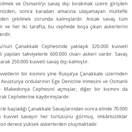
lmek ve Osmanlı’yı savaş dışı bırakmak üzere girişilen
enizden, sonra karadan amacına ulaşamayan müttefik
e’den çekilmek zorunda kalmışlardır. Ancak savaş tüm
r ve her iki tarafta, bu cephede boşa çıkan askerlerini
erdir.
u’nun Çanakkale Cephesinde yaklaşık 320.000 kuvveti
li yapılan takviyelerle 600.000 civarı askeri vardır. Savaş
arak 250.000 kuvveti savaş dışı kalmıştır.
kuvvetlerin bir kısmını yine Rusya’ya Çanakkale üzerinden
Avusturya ordularının Ege Denizine inmesini ve Osmanlı
e Makedonya Cephesini açmışlar, diğer bir kısmını da
Irak Cephelerine kaydırmışlardır.
erle başladığı Çanakkale Savaşlarından sonra elinde 70.000
u kuvvet savaşın her türlüsünü görmüş, imkânsızlıklar
 son derece yüksek askerlerden oluşmaktadır.