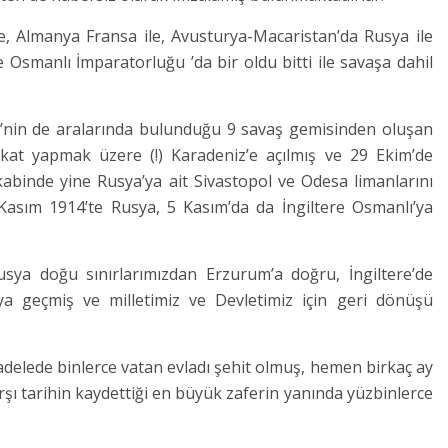
re, Almanya Fransa ile, Avusturya-Macaristan’da Rusya ile
e Osmanlı İmparatorluğu ’da bir oldu bitti ile savaşa dahil
li’nin de aralarında bulunduğu 9 savaş gemisinden oluşan
at yapmak üzere (!) Karadeniz’e açılmış ve 29 Ekim’de
kabinde yine Rusya’ya ait Sivastopol ve Odesa limanlarını
asım 1914’te Rusya, 5 Kasım’da da İngiltere Osmanlı’ya
ya doğu sınırlarımızdan Erzurum’a doğru, İngiltere’de
ya geçmiş ve milletimiz ve Devletimiz için geri dönüşü
adelede binlerce vatan evladı şehit olmuş, hemen birkaç ay
rşı tarihin kaydettiği en büyük zaferin yanında yüzbinlerce