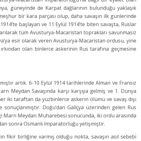
nya, güneyinde de Karpat dağlarının bulunduğu yaklaşık
e meşhur bir kara parçası olup, daha savaşın ilk günlerinde
 1914’te başlayan ve 11 Eylül 1914’te biten savaşta, Ruslar
 yarılarak tüm Avusturya-Macaristan toprakları savunmasız
sya’ya esir olarak veren Avusturya-Macaristan ordusu, yine
ırkından olan binlerce askerinin Rus tarafına geçmesine
ştır artık. 6-10 Eylül 1914 tarihlerinde Alman ve Fransız
Marn Meydan Savaşında karşı karşıya gelmiş ve 1. Dünya
er iki taraftan da yüzbinlerce askerin ölümü ve savaş dışı
e sonuçlanmıştır. Doğu’dan Galiçya üzerinden gelen Rus
ttiği Marn Meydan Muharebesi sonucunda, iki ordu arasında
dan sonra Osmanlı İmparatorluğu yetişmiştir.
 fikir birliğine varmış olduğu nokta, savaşın asıl sebebi