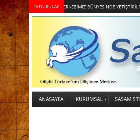
DUYURULAR
MERKEZİMİZ BÜNYESİNDE YETİŞTİRİLMEK ÜZERE GÖNÜLLÜ ÜLKE MASASI UZMANI VE UZMAN ADAYLARI ARIYORUZ
2. SASAM STRATEJİ ZİRVESİ KATI
ANASAYFA
KURUMSAL
SASAM STR