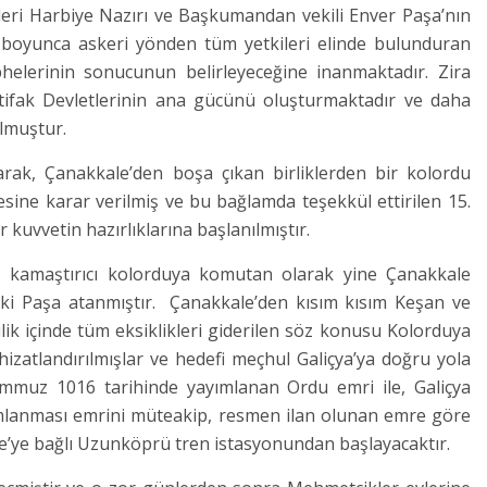
eri Harbiye Nazırı ve Başkumandan vekili Enver Paşa’nın
şı boyunca askeri yönden tüm yetkileri elinde bulunduran
helerinin sonucunun belirleyeceğine inanmaktadır. Zira
tifak Devletlerinin ana gücünü oluşturmaktadır ve daha
lmuştur.
rak, Çanakkale’den boşa çıkan birliklerden bir kolordu
sine karar verilmiş ve bu bağlamda teşekkül ettirilen 15.
 kuvvetin hazırlıklarına başlanılmıştır.
z kamaştırıcı kolorduya komutan olarak yine Çanakkale
ki Paşa atanmıştır. Çanakkale’den kısım kısım Keşan ve
ilik içinde tüm eksiklikleri giderilen söz konusu Kolorduya
izatlandırılmışlar ve hedefi meçhul Galiçya’ya doğru yola
Temmuz 1016 tarihinde yayımlanan Ordu emri ile, Galiçya
mlanması emrini müteakip, resmen ilan olunan emre göre
e’ye bağlı Uzunköprü tren istasyonundan başlayacaktır.