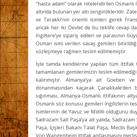
“hasta adam” olarak nitelendirilen Osmanlı
altında bulunan yer altı zenginlikleridir. Za
ve Terakki’nin önemli isimleri gerek Fransa
ancak her iki Devlet de bu teklife cevap da
İngiltere’ye sipariş edilen ve parasının b
Osman ismi verilen savaş gemileri bitirildi
sözleşmeye rağmen teslim edilmemiştir.
İşte tamda kendilerine yapılan tüm ittifak 
tamamlanan gemilerimizin teslim edilmediğ
kalınmıştır. Almanya’ya ait Goeben ve 
donanmasından kaçarak Çanakkale’den b
sığınması, Almanya-Osmanlı ittifakının alty
Osmanlı söz konusu gemileri İngilizlerin tesl
isimlerinin de Yavuz ve Midilli olduğunu d
Sadrazam Sait Paşa’ya ait yalıda, Sadraza
Paşa, İçişleri Bakanı Talat Paşa, Meclis Ba
Von Wangenheim ittifak antlaşmasını meclis