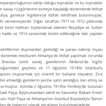
 İmparatorluğunun sahip olduğu topraklar ve bu topraklar
ten savaş rüzgârlarının esmeye başladığı dönemlerde İttihat
’ya, gerekse İngiltere’ye ittifak teklifinde bulunmuşlar,
hi vermemişlerdir. Diğer taraftan 1911 ve 1912 yıllarında
üyük kısmı halktan toplanılarak ödenen Reşadiye ve Sultan
ği halde ve 1914 senesinde teslim edileceğine dair yapılan
tekliflerinin duymazdan gelindiği ve parası ödenip inşası
i dönemde mecburen Almanya ile ittifak yapılmak zorunda
Breslau isimli savaş gemilerinin Akdeniz’de İngiliz
oğazından geçmesi ve 11 Ağustos 1914’te İstanbul’a
apısını oluşturmak için önemli bir bahane olacaktır. Zira
im etmediği gemilerin yerine satın alındığını ilan etmiş ve
uyurmuştur. Aslında 2 Ağustos 1914’te Yeniköy’de bulunan
m Said Paşa, Başkumandan vekili ve Savunma Bakanı Enver
şkanı Halil Paşa ve Almanya’nın İstanbul Büyükelçisi Baron
ten de habersiz olarak imzalamış bulunmaktadırlar.