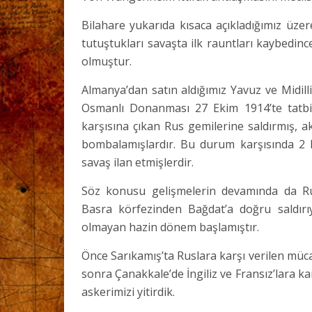
Bilahare yukarıda kısaca açıkladığımız üze
tutuştukları savaşta ilk rauntları kaybedinc
olmuştur.
Almanya’dan satın aldığımız Yavuz ve Midil
Osmanlı Donanması 27 Ekim 1914’te tatbik
karşısına çıkan Rus gemilerine saldırmış, a
bombalamışlardır. Bu durum karşısında 2 K
savaş ilan etmişlerdir.
Söz konusu gelişmelerin devamında da Rus
Basra körfezinden Bağdat’a doğru saldırı
olmayan hazin dönem başlamıştır.
Önce Sarıkamış’ta Ruslara karşı verilen müc
sonra Çanakkale’de İngiliz ve Fransız’lara ka
askerimizi yitirdik.