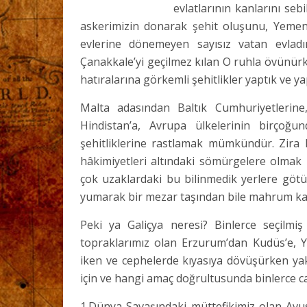
evlatlarının kanlarını seb
askerimizin donarak şehit oluşunu, Yemen ç
evlerine dönemeyen sayısız vatan evladı
Çanakkale’yi geçilmez kılan O ruhla övünürke
hatıralarına görkemli şehitlikler yaptık ve 
Malta adasından Baltık Cumhuriyetlerin
Hindistan’a, Avrupa ülkelerinin birçoğu
şehitliklerine rastlamak mümkündür. Zira 
hâkimiyetleri altındaki sömürgelere olmak ü
çok uzaklardaki bu bilinmedik yerlere göt
yumarak bir mezar taşından bile mahrum kal
Peki ya Galiçya neresi? Binlerce seçilmi
topraklarımız olan Erzurum’dan Kudüs’e, Y
iken ve cephelerde kıyasıya dövüşürken yakl
için ve hangi amaç doğrultusunda binlerce c
1.Dünya Savaşındaki müttefikimiz olan Avus