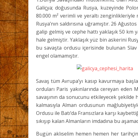
Galiçya; doğusunda Rusya, kuzeyinde Polo
80.000 m² verimli ve yeraltı zenginlikleriyl
Rusya’nın saldırısına uğramıştır. 26 Ağustos
galip gelmiş ve cephe hattı yaklaşık 50 km
hale gelmiştir. Yaklaşık yüz bin askerini Ru
bu savaşta ordusu içerisinde bulunan Slav 
engel olamamıştır.
Savaş tüm Avrupa’yı kasıp kavurmaya başlamı
orduları Paris yakınlarında cereyan eden 
savaşının da sonucunu etkileyecek şekilde h
kalmasıyla Alman ordusunun mağlubiyetiyl
Ordusu ile Batı’da Fransızlara karşı kaybe
sıkışıp kalan Almanların imdadına bu aşama
Bugün aklıselim hemen hemen her tarihçinin