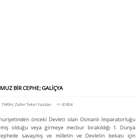
UZ BİR CEPHE; GALİÇYA
TARİH
,
Zafer Tekin Yazıları
47454
huriyetinden önceki Devleti olan Osmanlı İmparatorluğu
girmiş olduğu veya girmeye mecbur bırakıldığı 1. Dünya
cephede savaşmış ve milletin ve Devletin bekası için