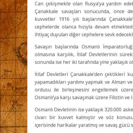
Can çekişmekte olan Rusya’ya yardım edebi
Çanakkale savaşları sonucunda, önce d
kuvvetler 1916 yılı başlarında Çanakkal
cephelerde olanca hızıyla devam etmektedi
ihtiyaç duyulan diğer cephelere sevk edecekl
Savaşın başlarında Osmanlı İmparatorluğ
olmasına karşılık, İtilaf Devletlerinin sürek
sonunda ise her iki tarafında yine yaklaşık ol
İtilaf Devletleri Çanakkale’den çektikleri 
yapamadıkları yardımı yapmak ve Alman ve 
ordusu ile birleşmesini engellemek üzer
Osmanlı’ya karşı savaşmak üzere Filistin ve 
Osmanlı Devletinin ise yaklaşık 320.000 ask
civarı bir kuvvet kalmıştır ve söz konus
içerisinde harikalar yaratmış ve savaş gücü