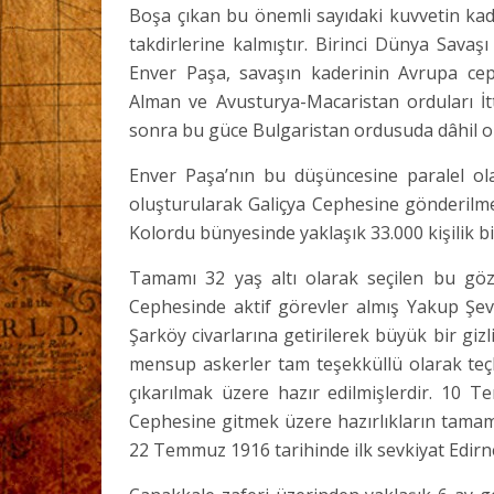
Boşa çıkan bu önemli sayıdaki kuvvetin kad
takdirlerine kalmıştır. Birinci Dünya Sava
Enver Paşa, savaşın kaderinin Avrupa cep
Alman ve Avusturya-Macaristan orduları İt
sonra bu güce Bulgaristan ordusuda dâhil o
Enver Paşa’nın bu düşüncesine paralel ola
oluşturularak Galiçya Cephesine gönderilme
Kolordu bünyesinde yaklaşık 33.000 kişilik bir
Tamamı 32 yaş altı olarak seçilen bu gö
Cephesinde aktif görevler almış Yakup Şev
Şarköy civarlarına getirilerek büyük bir gizl
mensup askerler tam teşekküllü olarak teçh
çıkarılmak üzere hazır edilmişlerdir. 10 
Cephesine gitmek üzere hazırlıkların tama
22 Temmuz 1916 tarihinde ilk sevkiyat Edirn