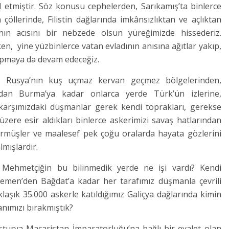
il etmiştir. Söz konusu cephelerden, Sarıkamış’ta binlerce
öllerinde, Filistin dağlarında imkânsızlıktan ve açlıktan
nın acısını bir nebzede olsun yüreğimizde hissederiz.
n, yine yüzbinlerce vatan evladının anısına ağıtlar yakıp,
yapmaya da devam edeceğiz.
e, Rusya’nın kuş uçmaz kervan geçmez bölgelerinden,
ndan Burma’ya kadar onlarca yerde Türk’ün izlerine,
karşımızdaki düşmanlar gerek kendi toprakları, gerekse
zere esir aldıkları binlerce askerimizi savaş hatlarından
ürmüşler ve maalesef pek çoğu oralarda hayata gözlerini
mışlardır.
ş Mehmetçiğin bu bilinmedik yerde ne işi vardı? Kendi
emen’den Bağdat’a kadar her tarafımız düşmanla çevrili
aşık 35.000 askerle katıldığımız Galiçya dağlarında kimin
anımızı bırakmıştık?
turya-Macaristan İmparatorluğu’na bağlı bir eyalet olan