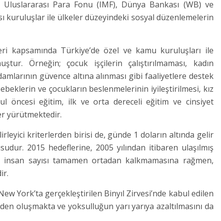
an Uluslararası Para Fonu (IMF), Dünya Bankası (WB) ve
ı kuruluşlar ile ülkeler düzeyindeki sosyal düzenlemelerin
leri kapsamında Türkiye’de özel ve kamu kuruluşları ile
tur. Örneğin; çocuk işçilerin çalıştırılmaması, kadın
ihdamlarının güvence altına alınması gibi faaliyetlere destek
beklerin ve çocukların beslenmelerinin iyileştirilmesi, kız
okul öncesi eğitim, ilk ve orta dereceli eğitim ve cinsiyet
ler yürütmektedir.
rleyici kriterlerden birisi de, günde 1 doların altında gelir
dur. 2015 hedeflerine, 2005 yılından itibaren ulaşılmış
n insan sayısı tamamen ortadan kalkmamasına rağmen,
ir.
New York’ta gerçekleştirilen Binyıl Zirvesi’nde kabul edilen
inden oluşmakta ve yoksulluğun yarı yarıya azaltılmasını da