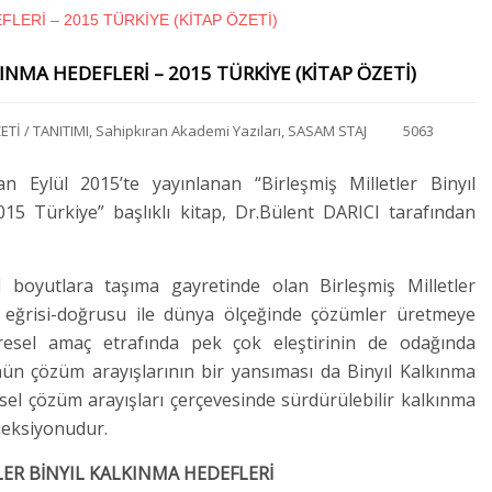
INMA HEDEFLERİ – 2015 TÜRKİYE (KİTAP ÖZETİ)
ETİ / TANITIMI
,
Sahipkıran Akademi Yazıları
,
SASAM STAJ
5063
an Eylül 2015’te yayınlanan “Birleşmiş Milletler Binyıl
15 Türkiye” başlıklı kitap, Dr.Bülent DARICI tarafından
l boyutlara taşıma gayretinde olan Birleşmiş Milletler
e eğrisi-doğrusu ile dünya ölçeğinde çözümler üretmeye
sel amaç etrafında pek çok eleştirinin de odağında
nün çözüm arayışlarının bir yansıması da Binyıl Kalkınma
esel çözüm arayışları çerçevesinde sürdürülebilir kalkınma
ojeksiyonudur.
LER BİNYIL KALKINMA HEDEFLERİ