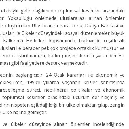
etkisiyle gelir dağılımının toplumsal kesimler arasındaki
ır. Yoksulluğu önlemede uluslararası alınan önlemler
nde oluşturulan Uluslararası Para Fonu, Dünya Bankası ve
uluşlar ile ülkeler düzeyindeki sosyal düzenlemeler büyük
ıl Kalkınma Hedefleri kapsamında Türkiye’de çeşitli alt
uluşları ile beraber pek çok projede ortaklık kurmuştur ve
rin çalıştırılmaması, kadın girişimcilerin teşvik edilmesi,
ması gibi faaliyetlere destek vermektedir.
ecinin başlangıcıdır. 24 Ocak kararları ile ekonomik ve
kleşirken, 1990’lı yıllarda yaşanan krizler sonrasında
üreselleşme süreci, neo-liberal politikalar ve ekonomik
uş, toplumsal kesimler arasındaki uçurum derinleşmiş ve
irin nispeten eşit dağıldığı bir ülke olmaktan çıkıp, zengin
r ülke haline gelmiştir.
 ve ülkeler düzeyinde alınan önlemler incelendiğinde;