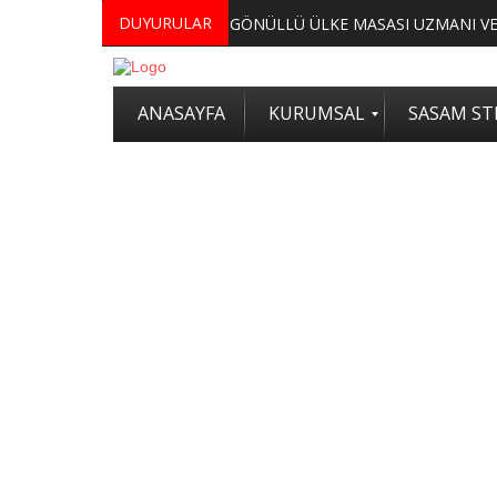
DUYURULAR
MERKEZİMİZ BÜNYESİNDE YETİŞTİRİLMEK ÜZERE GÖNÜLLÜ ÜLKE MASASI UZMANI VE UZMAN ADAYLARI ARIYORUZ
2. SASAM STRATEJİ ZİRVESİ KATI
ANASAYFA
KURUMSAL
SASAM STR