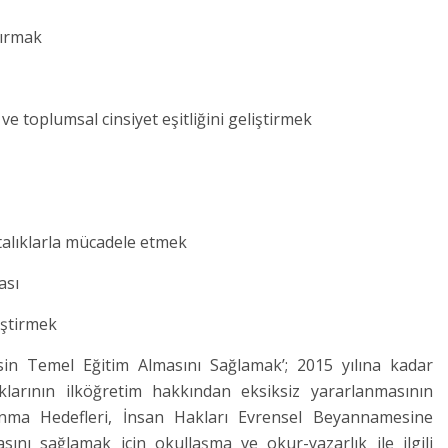
dırmak
 toplumsal cinsiyet eşitliğini geliştirmek
stalıklarla mücadele etmek
ası
iştirmek
esin Temel Eğitim Almasını Sağlamak’; 2015 yılına kadar
larının ilköğretim hakkından eksiksiz yararlanmasının
kınma Hedefleri, İnsan Hakları Evrensel Beyannamesine
ını sağlamak için okullaşma ve okur-yazarlık ile ilgili