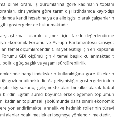
zma bilme oranı, iş durumlarına göre kadınların toplam
 oranları, cinsiyetlere göre tarım dışı istihdamda kayıt-dışı
hdamda kendi hesabına ya da aile işçisi olarak çalışanların
ı gibi göstergeler de bulunmaktadır.
karşılaştırmalı olarak ölçmek için farklı değerlendirme
Dünya Ekonomik Forumu ve Avrupa Parlamentosu Cinsiyet
ılan temel ölçümlerdendir. Cinsiyet eşitliği için en kapsamlı
Forumu GDI ölçümü için 4 temel başlık kullanmaktadır:
 politik güç, sağlık ve yaşamı sürdürebilirlik.
emlerinde hangi indekslerin kullanıldığına göre ülkelerin
iştiği gözlenebilmektedir. Az gelişmişliğin göstergelerinden
 eşitsizliği sorunu, gelişmekte olan bir ülke olarak kabul
en biridir. Eğitim süreci boyunca erkek egemen toplumun
irken, kadınlar toplumsal işbölümünde daha sınırlı ekonomik
re yönlendirilmekte, annelik ve kadınlık rollerinin türevi
i alanlarındaki meslekleri seçmeye yönlendirilmektedir.