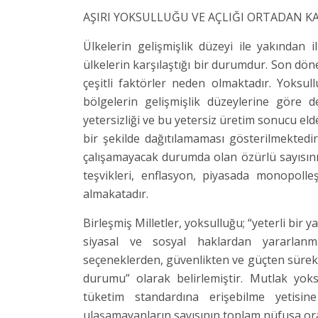
AŞIRI YOKSULLUĞU VE AÇLIĞI ORTADAN K
Ülkelerin gelişmişlik düzeyi ile yakından 
ülkelerin karşılaştığı bir durumdur. Son dö
çeşitli faktörler neden olmaktadır. Yoksul
bölgelerin gelişmişlik düzeylerine göre 
yetersizliği ve bu yetersiz üretim sonucu elde
bir şekilde dağıtılamaması gösterilmektedir. 
çalışamayacak durumda olan özürlü sayısının
teşvikleri, enflasyon, piyasada monopolle
almakatadır.
Birleşmiş Milletler, yoksulluğu; “yeterli bir
siyasal ve sosyal haklardan yararlanma 
seçeneklerden, güvenlikten ve güçten sürekli
durumu” olarak belirlemiştir. Mutlak yoksu
tüketim standardına erişebilme yetis
ulaşamayanların sayısının toplam nüfusa ora