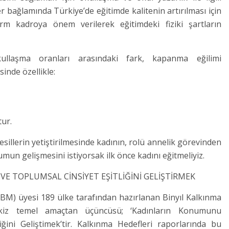
 bağlamında Türkiye’de eğitimde kalitenin artırılması için
rm kadroya önem verilerek eğitimdeki fiziki şartların
kullaşma oranları arasındaki fark, kapanma eğilimi
inde özellikle:
tur.
esillerin yetiştirilmesinde kadının, rolü annelik görevinden
mun gelişmesini istiyorsak ilk önce kadını eğitmeliyiz.
 TOPLUMSAL CİNSİYET EŞİTLİĞİNİ GELİŞTİRMEK
r (BM) üyesi 189 ülke tarafından hazırlanan Binyıl Kalkınma
ekiz temel amaçtan üçüncüsü; ‘Kadınların Konumunu
ğini Geliştimek’tir. Kalkınma Hedefleri raporlarında bu