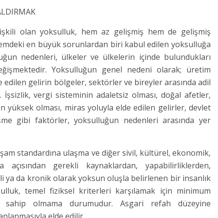
ALDIRMAK
ilişkili olan yoksulluk, hem az gelişmiş hem de gelişmiş
nemdeki en büyük sorunlardan biri kabul edilen yoksulluğa
luğun nedenleri, ülkeler ve ülkelerin içinde bulundukları
değişmektedir. Yoksulluğun genel nedeni olarak; üretim
 edilen gelirin bölgeler, sektörler ve bireyler arasında adil
İşsizlik, vergi sisteminin adaletsiz olması, doğal afetler,
 yüksek olması, miras yoluyla elde edilen gelirler, devlet
şme gibi faktörler, yoksulluğun nedenleri arasında yer
 yaşam standardına ulaşma ve diğer sivil, kültürel, ekonomik,
açısından gerekli kaynaklardan, yapabilirliklerden,
 ya da kronik olarak yoksun oluşla belirlenen bir insanlık
lluk, temel fiziksel kriterleri karşılamak için minimum
ine sahip olmama durumudur. Asgari refah düzeyine
nlanmasıyla elde edilir.