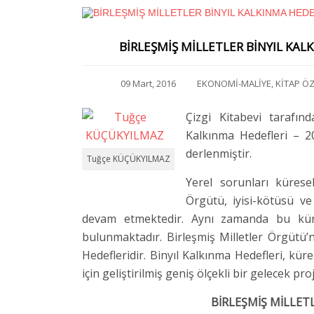
BİRLEŞMİŞ MİLLETLER BİNYIL KALK
09 Mart, 2016
EKONOMİ-MALİYE
,
KİTAP ÖZ
Çizgi Kitabevi tarafınd
Kalkınma Hedefleri – 20
derlenmiştir.
Tuğçe KÜÇÜKYILMAZ
Yerel sorunları kürese
Örgütü, iyisi-kötüsü v
devam etmektedir. Aynı zamanda bu küre
bulunmaktadır. Birleşmiş Milletler Örgütü’
Hedefleridir. Binyıl Kalkınma Hedefleri, kür
için geliştirilmiş geniş ölçekli bir gelecek pr
BİRLEŞMİŞ MİLLET