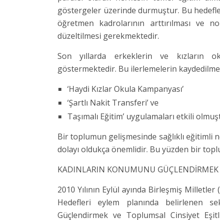
göstergeler üzerinde durmuştur. Bu hedefler
öğretmen kadrolarının arttırılması ve no
düzeltilmesi gerekmektedir.
Son yıllarda erkeklerin ve kızların o
göstermektedir. Bu ilerlemelerin kaydedilmes
‘Haydi Kızlar Okula Kampanyası’
‘Şartlı Nakit Transferi’ ve
Taşımalı Eğitim’ uygulamaları etkili olmuş
Bir toplumun gelişmesinde sağlıklı eğitimli n
dolayı oldukça önemlidir. Bu yüzden bir toplu
KADINLARIN KONUMUNU GÜÇLENDİRMEK VE
2010 Yılının Eylül ayında Birleşmiş Milletle
Hedefleri eylem planında belirlenen s
Güçlendirmek ve Toplumsal Cinsiyet Eşitli