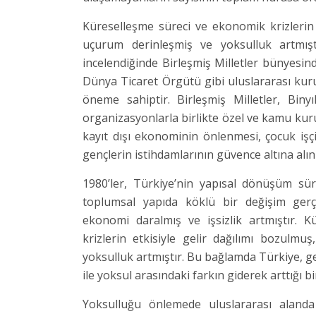
Küreselleşme süreci ve ekonomik krizlerin 
uçurum derinleşmiş ve yoksulluk artmışt
incelendiğinde Birleşmiş Milletler bünyesi
Dünya Ticaret Örgütü gibi uluslararası kur
öneme sahiptir. Birleşmiş Milletler, Biny
organizasyonlarla birlikte özel ve kamu kur
kayıt dışı ekonominin önlenmesi, çocuk işçile
gençlerin istihdamlarının güvence altına alın
1980’ler, Türkiye’nin yapısal dönüşüm sür
toplumsal yapıda köklü bir değişim gerçe
ekonomi daralmış ve işsizlik artmıştır. K
krizlerin etkisiyle gelir dağılımı bozulm
yoksulluk artmıştır. Bu bağlamda Türkiye, gel
ile yoksul arasındaki farkın giderek arttığı bi
Yoksulluğu önlemede uluslararası alanda