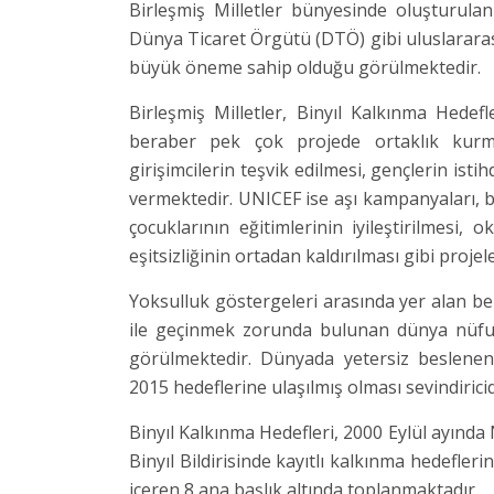
Birleşmiş Milletler bünyesinde oluşturul
Dünya Ticaret Örgütü (DTÖ) gibi uluslararas
büyük öneme sahip olduğu görülmektedir.
Birleşmiş Milletler, Binyıl Kalkınma Hedef
beraber pek çok projede ortaklık kurmuş
girişimcilerin teşvik edilmesi, gençlerin ist
vermektedir. UNICEF ise aşı kampanyaları, be
çocuklarının eğitimlerinin iyileştirilmesi, 
eşitsizliğinin ortadan kaldırılması gibi proje
Yoksulluk göstergeleri arasında yer alan beli
ile geçinmek zorunda bulunan dünya nüfusu
görülmektedir. Dünyada yetersiz beslene
2015 hedeflerine ulaşılmış olması sevindiricid
Binyıl Kalkınma Hedefleri, 2000 Eylül ayında 
Binyıl Bildirisinde kayıtlı kalkınma hedefler
içeren 8 ana başlık altında toplanmaktadır.