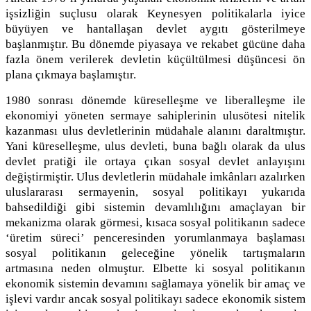
işsizliğin suçlusu olarak Keynesyen politikalarla iyice
büyüyen ve hantallaşan devlet aygıtı gösterilmeye
başlanmıştır. Bu dönemde piyasaya ve rekabet gücüne daha
fazla önem verilerek devletin küçültülmesi düşüncesi ön
plana çıkmaya başlamıştır.
1980 sonrası dönemde küreselleşme ve liberalleşme ile
ekonomiyi yöneten sermaye sahiplerinin ulusötesi nitelik
kazanması ulus devletlerinin müdahale alanını daraltmıştır.
Yani küreselleşme, ulus devleti, buna bağlı olarak da ulus
devlet pratiği ile ortaya çıkan sosyal devlet anlayışını
değiştirmiştir. Ulus devletlerin müdahale imkânları azalırken
uluslararası sermayenin, sosyal politikayı yukarıda
bahsedildiği gibi sistemin devamlılığını amaçlayan bir
mekanizma olarak görmesi, kısaca sosyal politikanın sadece
‘üretim süreci’ penceresinden yorumlanmaya başlaması
sosyal politikanın geleceğine yönelik tartışmaların
artmasına neden olmuştur. Elbette ki sosyal politikanın
ekonomik sistemin devamını sağlamaya yönelik bir amaç ve
işlevi vardır ancak sosyal politikayı sadece ekonomik sistem