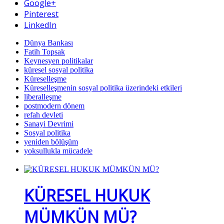
Google+
Pinterest
LinkedIn
Dünya Bankası
Fatih Topsak
Keynesyen politikalar
küresel sosyal politika
Küreselleşme
Küreselleşmenin sosyal politika üzerindeki etkileri
liberalleşme
postmodern dönem
refah devleti
Sanayi Devrimi
Sosyal politika
yeniden bölüşüm
yoksullukla mücadele
KÜRESEL HUKUK
MÜMKÜN MÜ?