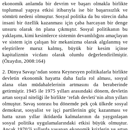
ekonomik anlamda bir devrim ve başarı olmakla birlikte
toplumsal yapıya etkisi itibarıyla ise bir başarısızlık ve
sömürü nedeni olmuştur. Sosyal politika da bu sürecin daha
insani bir özellik kazanması için çaba harcayan bir denge
unsuru olarak ön plana çıkmıştır. Sosyal politikanın bu
yaklaşımı, kimi kesimlerce sistemin devamlılığını amaçlayan
ve sistem için çalışan bir mekanizma olarak algılanmış ve
eleştirilere maruz kalmış, büyük bir kesim içinse
kapitalizmin vicdanı olarak olumlu değerlendirilmiştir.
(Özaydın, 2008:164)
2. Dünya Savaşı’ndan sonra Keynesyen politikalarla birlikte
devletin ekonomik hayatta daha fazla rol alması, sosyal
alana olan müdahalelerinin artmasını da beraberinde
getirmiştir. 1945 ile 1975 yılları arasındaki dönem, devletin
artan sosyal niteliği ile birlikte ‘refah devleti’nin altın yılları
olmuştur. Savaş sonrası bu dönemde pek çok ülkede sosyal
demokrat, sosyalist ve işçi partilerinin güç kazanması ve
hatta uzun yıllar iktidarda kalmalarının da yaygınlaşan
sosyal politika uygulamalarındaki etkisi büyük olmuştur.
Ancak 1970’li yıllarda yaşanan ekonomik krizlerin ve artan