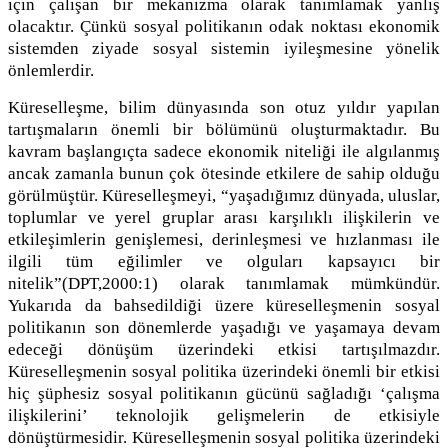
için çalışan bir mekanizma olarak tanımlamak yanlış
olacaktır. Çünkü sosyal politikanın odak noktası ekonomik
sistemden ziyade sosyal sistemin iyileşmesine yönelik
önlemlerdir.
Küreselleşme, bilim dünyasında son otuz yıldır yapılan
tartışmaların önemli bir bölümünü oluşturmaktadır. Bu
kavram başlangıçta sadece ekonomik niteliği ile algılanmış
ancak zamanla bunun çok ötesinde etkilere de sahip olduğu
görülmüştür. Küreselleşmeyi, “yaşadığımız dünyada, uluslar,
toplumlar ve yerel gruplar arası karşılıklı ilişkilerin ve
etkileşimlerin genişlemesi, derinleşmesi ve hızlanması ile
ilgili tüm eğilimler ve olguları kapsayıcı bir
nitelik”(DPT,2000:1) olarak tanımlamak mümkündür.
Yukarıda da bahsedildiği üzere küreselleşmenin sosyal
politikanın son dönemlerde yaşadığı ve yaşamaya devam
edeceği dönüşüm üzerindeki etkisi tartışılmazdır.
Küreselleşmenin sosyal politika üzerindeki önemli bir etkisi
hiç şüphesiz sosyal politikanın gücünü sağladığı ‘çalışma
ilişkilerini’ teknolojik gelişmelerin de etkisiyle
dönüştürmesidir. Küreselleşmenin sosyal politika üzerindeki