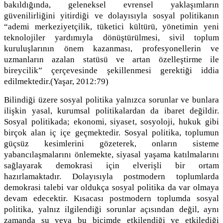
bakıldığında, geleneksel evrensel yaklaşımların
güvenilirliğini yitirdiği ve dolayısıyla sosyal politikanın
“ademi merkeziyetçilik, tüketici kültürü, yönetimin yeni
teknolojiler yardımıyla dönüştürülmesi, sivil toplum
kuruluşlarının önem kazanması, profesyonellerin ve
uzmanların azalan statüsü ve artan özelleştirme ile
bireycilik” çerçevesinde şekillenmesi gerektiği iddia
edilmektedir.(Yaşar, 2012:79)
Bilindiği üzere sosyal politika yalnızca sorunlar ve bunlara
ilişkin yasal, kurumsal politikalardan da ibaret değildir.
Sosyal politikada; ekonomi, siyaset, sosyoloji, hukuk gibi
birçok alan iç içe geçmektedir. Sosyal politika, toplumun
güçsüz kesimlerini gözeterek, onların sisteme
yabancılaşmalarını önlemekte, siyasal yaşama katılmalarını
sağlayarak demokrasi için elverişli bir ortam
hazırlamaktadır. Dolayısıyla postmodern toplumlarda
demokrasi talebi var oldukça sosyal politika da var olmaya
devam edecektir. Kısacası postmodern toplumda sosyal
politika, yalnız ilgilendiği sorunlar açısından değil, aynı
zamanda şu veya bu biçimde etkilendiği ve etkilediği