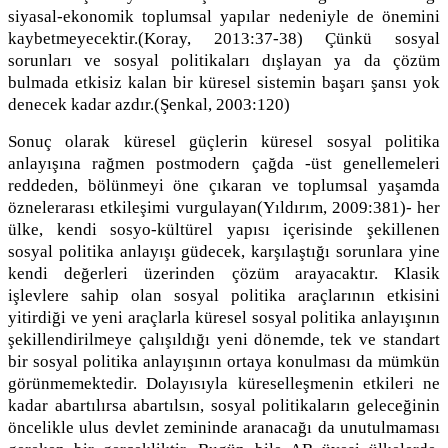
siyasal-ekonomik toplumsal yapılar nedeniyle de önemini
kaybetmeyecektir.(Koray, 2013:37-38) Çünkü sosyal
sorunları ve sosyal politikaları dışlayan ya da çözüm
bulmada etkisiz kalan bir küresel sistemin başarı şansı yok
denecek kadar azdır.(Şenkal, 2003:120)
Sonuç olarak küresel güçlerin küresel sosyal politika
anlayışına rağmen postmodern çağda -üst genellemeleri
reddeden, bölünmeyi öne çıkaran ve toplumsal yaşamda
öznelerarası etkileşimi vurgulayan(Yıldırım, 2009:381)- her
ülke, kendi sosyo-kültürel yapısı içerisinde şekillenen
sosyal politika anlayışı güdecek, karşılaştığı sorunlara yine
kendi değerleri üzerinden çözüm arayacaktır. Klasik
işlevlere sahip olan sosyal politika araçlarının etkisini
yitirdiği ve yeni araçlarla küresel sosyal politika anlayışının
şekillendirilmeye çalışıldığı yeni dönemde, tek ve standart
bir sosyal politika anlayışının ortaya konulması da mümkün
görünmemektedir. Dolayısıyla küreselleşmenin etkileri ne
kadar abartılırsa abartılsın, sosyal politikaların geleceğinin
öncelikle ulus devlet zemininde aranacağı da unutulmaması