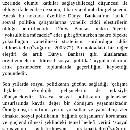
üzerinde olumlu katkılar sağlayabileceği düşüncesi ile
olduğu ifade edilse de sonuç itibarıyla olumlu bir gelişmedir.
Ancak bu noktada özellikle Dünya Bankası’nın ‘acilci’
sosyal politika çalışmalarına yönelik ciddi eleştirilerin
olduğu belirtilmelidir. Dünya Bankası mikro ölçekte
“yoksullukla mücadele” eder gibi görünürken makro ölçekte
yoksulluğun yönetilmesi stratejisini sürdürdüğü iddia
edilmektedir.(Özuğurlu, 2003:72) Bu noktadaki bir diğer
eleştiri de artık Dünya Bankası gibi uluslararası
örgütlenmelerin ‘küresel sosyal politika’ uygulamalarının
artık postmodern toplumlarda geçerliliğini kaybettiği
yönündedir.
Son yıllarda sosyal politikanın gücünü sağladığı ‘çalışma
ilişkileri’ teknolojik gelişmelerin de etkisiyle
dönüşmektedir. Kısaca sosyal politikanın geleneksel
unsurlarında kayda değer bir dönüşüm yaşanmaktadır.
Örneğin işçi sınıfının yerini yoksullar ve yapısal işsizler
almakta, sosyal politikanın ‘bağımlı çalışanların’ korunması
ve güçlendirilmesi şeklindeki temel hedefi yerini ‘sosyal
sermayenin’ geliştirilmesine bırakmaktadır.(Özuğurlu,