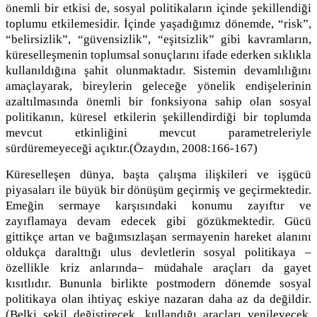
önemli bir etkisi de, sosyal politikaların içinde şekillendiği
toplumu etkilemesidir. İçinde yaşadığımız dönemde, “risk”,
“belirsizlik”, “güvensizlik”, “eşitsizlik” gibi kavramların,
küreselleşmenin toplumsal sonuçlarını ifade ederken sıklıkla
kullanıldığına şahit olunmaktadır. Sistemin devamlılığını
amaçlayarak, bireylerin geleceğe yönelik endişelerinin
azaltılmasında önemli bir fonksiyona sahip olan sosyal
politikanın, küresel etkilerin şekillendirdiği bir toplumda
mevcut etkinliğini mevcut parametreleriyle
sürdüremeyeceği açıktır.(Özaydın, 2008:166-167)
Küreselleşen dünya, başta çalışma ilişkileri ve işgücü
piyasaları ile büyük bir dönüşüm geçirmiş ve geçirmektedir.
Emeğin sermaye karşısındaki konumu zayıftır ve
zayıflamaya devam edecek gibi gözükmektedir. Gücü
gittikçe artan ve bağımsızlaşan sermayenin hareket alanını
oldukça daralttığı ulus devletlerin sosyal politikaya –
özellikle kriz anlarında– müdahale araçları da gayet
kısıtlıdır. Bununla birlikte postmodern dönemde sosyal
politikaya olan ihtiyaç eskiye nazaran daha az da değildir.
(Belki şekil değiştirecek, kullandığı araçları yenileyecek,