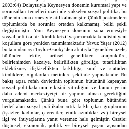
2003:64) Dolayısıyla Keynesyen dönemin kurumsal yapı ve
sorunsalları temelleri üzerinde yükselen sosyal politika, bu
dönemin sona ermesiyle atıl kalmamıştır. Çünkü postmodern
toplumlarda bu sorunlar ortadan kalkmamış, belki şekil
değiştirmiştir. Yani Keynesyen dönemin sona ermesiyle
sosyal politika bir ‘kimlik krizi’ yaşamamakta kendisini yeni
koşullara göre yeniden tanımlamaktadır. Yavuz Yaşar (2012)
bu tanımlamayı Taylor-Gooby’den alıntıyla “genelden özele,
bütünden tekile, tarihsel genellikten konjonktüre,
belirlenimden kazaiye, belirlilikten göreliğe, tutarlılıktan
eklektizme, ilişkisellikten farklılığa, sınıf ve statüden
kimliklere, olgulardan metinlere şeklinde yapmaktadır. Bu
bakış açısı, refah devletinin toplumun bütününü kapsayan
sosyal politikalarının etkisini yitirdiğini ve bunun yerini
daha ademi merkeziyetçi bir yapının alması gerektiğini
vurgulamaktadır. Çünkü buna göre toplumun bütününü
hedef alan sosyal politikalar artık farklı çıkar gruplarının
(işsizler, kadınlar, çevreciler, etnik azınlıklar vs.) bireysel
ilgi ve ihtiyaçlarına yanıt veremez hale gelmiştir. Özetle;
düşünsel, ekonomik, politik ve bireysel yaşam açısından