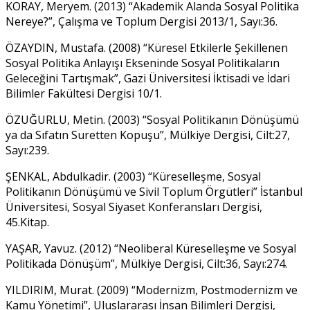
KORAY, Meryem. (2013) “Akademik Alanda Sosyal Politika
Nereye?”, Çalışma ve Toplum Dergisi 2013/1, Sayı:36.
ÖZAYDIN, Mustafa. (2008) “Küresel Etkilerle Şekillenen
Sosyal Politika Anlayışı Ekseninde Sosyal Politikaların
Geleceğini Tartışmak”, Gazi Üniversitesi İktisadi ve İdari
Bilimler Fakültesi Dergisi 10/1.
ÖZUĞURLU, Metin. (2003) “Sosyal Politikanın Dönüşümü
ya da Sıfatın Suretten Kopuşu”, Mülkiye Dergisi, Cilt:27,
Sayı:239.
ŞENKAL, Abdulkadir. (2003) “Küreselleşme, Sosyal
Politikanın Dönüşümü ve Sivil Toplum Örgütleri” İstanbul
Üniversitesi, Sosyal Siyaset Konferansları Dergisi,
45.Kitap.
YAŞAR, Yavuz. (2012) “Neoliberal Küreselleşme ve Sosyal
Politikada Dönüşüm”, Mülkiye Dergisi, Cilt:36, Sayı:274.
YILDIRIM, Murat. (2009) “Modernizm, Postmodernizm ve
Kamu Yönetimi”, Uluslararası İnsan Bilimleri Dergisi,