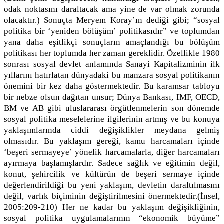
odak noktasını daraltacak ama yine de var olmak zorunda
olacaktır.) Sonuçta Meryem Koray’ın dediği gibi; “sosyal
politika bir ‘yeniden bölüşüm’ politikasıdır” ve toplumdan
yana daha eşitlikçi sonuçların amaçlandığı bu bölüşüm
politikası her toplumda her zaman gereklidir. Özellikle 1980
sonrası sosyal devlet anlamında Sanayi Kapitalizminin ilk
yıllarını hatırlatan dünyadaki bu manzara sosyal politikanın
önemini bir kez daha göstermektedir. Bu karamsar tabloyu
bir nebze olsun dağıtan unsur; Dünya Bankası, IMF, OECD,
BM ve AB gibi uluslararası örgütlenmelerin son dönemde
sosyal politika meselelerine ilgilerinin artmış ve bu konuya
yaklaşımlarında ciddi değişiklikler meydana gelmiş
olmasıdır. Bu yaklaşım gereği, kamu harcamaları içinde
‘beşeri sermayeye’ yönelik harcamalarla, diğer harcamaları
ayırmaya başlamışlardır. Sadece sağlık ve eğitimin değil,
konut, şehircilik ve kültürün de beşeri sermaye içinde
değerlendirildiği bu yeni yaklaşım, devletin daraltılmasını
değil, varlık biçiminin değiştirilmesini önermektedir.(İnsel,
2005:209-210) Her ne kadar bu yaklaşım değişikliğinin,
sosyal politika uygulamalarının “ekonomik büyüme”