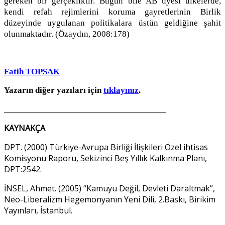
gereken bir gerçekliktir. Bugün bile AB üyesi ülkelerde,
kendi refah rejimlerini koruma gayretlerinin Birlik
düzeyinde uygulanan politikalara üstün geldiğine şahit
olunmaktadır. (Özaydın, 2008:178)
Fatih TOPSAK
Yazarın diğer yazıları için
tıklayınız
.
______________________________________________
KAYNAKÇA
DPT. (2000) Türkiye-Avrupa Birliği İlişkileri Özel ihtisas
Komisyonu Raporu, Sekizinci Beş Yıllık Kalkınma Planı,
DPT:2542.
İNSEL, Ahmet. (2005) “Kamuyu Değil, Devleti Daraltmak”,
Neo-Liberalizm Hegemonyanın Yeni Dili, 2.Baskı, Birikim
Yayınları, İstanbul.