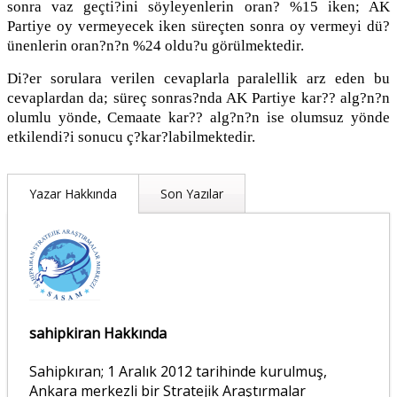
sonra vaz geçti?ini söyleyenlerin oran? %15 iken; AK
Partiye oy vermeyecek iken süreçten sonra oy vermeyi dü?
ünenlerin oran?n?n %24 oldu?u görülmektedir.
Di?er sorulara verilen cevaplarla paralellik arz eden bu
cevaplardan da; süreç sonras?nda AK Partiye kar?? alg?n?n
olumlu yönde, Cemaate kar?? alg?n?n ise olumsuz yönde
etkilendi?i sonucu ç?kar?labilmektedir.
Yazar Hakkında
Son Yazılar
sahipkiran Hakkında
Sahipkıran; 1 Aralık 2012 tarihinde kurulmuş,
Ankara merkezli bir Stratejik Araştırmalar