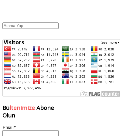
Bü
ltenimize
Abone
Olun
Email*