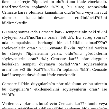
iken bu süreçte ?üphelerinin olu?tu?unu ifade etmektedir.
Kat?l?mc?lar?n toplamda %79’u, bu süreç sonras?nda
Cemaate kar?? olumsuz kanaatinin olu?tu?unu veya mevcut
olumsuz kanaatinin devam etti?ini/peki?ti?ini
bildirmektedir.
Bu süreç sonras?nda Cemaate kar?? sempatisinin peki?ti?ini
söyleyen kat?l?mc?lar?n oran?; %6’d?r. Bu süreç sonras?
nda sempatisinde herhangi bir de?i?iklik olmad???n?
söyleyenlerin oran? %5; Cemaate ili?kin ?üpheleri varken
bu süreçte ?üphelerinin yersiz oldu?unu gördüklerini
söyleyenlerin oran? %1; Cemaate kar?? nötr duygular
beslerken sempati duymaya ba?lad???n? söyleyenlerin
oran? ise %3’tür. Kat?l?mc?lar?n toplamda %15’i Cemaate
kar?? sempati duydu?unu ifade etmektedir.
Cemaate ili?kin duygular?n?n nötr oldu?unu ve bu sürecin
bu duygular?n? etkilemedi?ini söyleyenlerin oran? ise
%6’d?r.
Verilen cevaplardan, bu sürecin Cemaate kar?? olumlu veya
olumsuz görü?lerini etkilemedi?ini söyleyen kitle oran?n?n