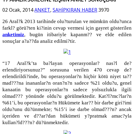
02 Ocak, 2014
ANKET
,
SAHİPKIRAN HABER
3970
26 Aral?k 2013 tarihinde olu?turulan ve mümkün oldu?unca
farkl? görü?ten ki?inin cevap vermesi için gayret gösterilen
anketimiz
, bugün itibariyle kapanm?? ve elde edilen
sonuçlar a?a??da analiz edilmi?tir.
“17 Aral?k’ta ba?layan operasyonlar? nas?l de?
erlendiriyorsunuz?” sorusuna verilen 470 cevap de?
erlendirildi?inde, bu operasyonlar?n hiçbir kötü niyet ta??
mad???na inananlar?n oran?n?n sadece %21 oldu?u, genel
kanaatin bu operasyonlar?n sadece yolsuzlukla ilgili
olmad??? yönünde oldu?u görülmektedir. Kat?l?mc?lar?n
%61’i, bu operasyonlar?n Hükümete kar?? bir darbe giri?imi
oldu?unu dü?ünmekte; %15’i ise darbe olmad???n? ancak
içeriden ve d??ar?dan hükümeti y?pratmak amac?yla
kullan?ld???n? dü?ünmektedir.