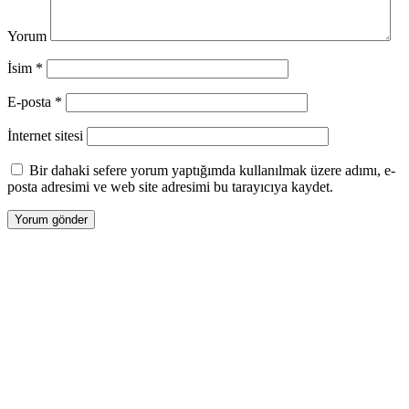
ÇALIŞTAYINA KATILDI
- 27 Temmuz 2026
ERASMUS+ PROJEMİZ KAPSAMINDA
Yorum
UZMANLARIMIZ İSPANYA’DA KURSA KATILDI
- 27 Temmuz 2026
İsim
*
ERASMUS+ PROJEMİZ KAPSAMINDA
E-posta
*
ALMANYA’YA ÖĞRENİCİ GRUP HAREKETLİLİĞİ
GERÇEKLEŞTİRİLDİ
- 27 Temmuz 2026
İnternet sitesi
SASAM’DAN CUMHURBAŞKANLIĞI GÜVENLİK
İŞLERİ GENEL MÜDÜRÜNE ZİYARET
- 22
Bir dahaki sefere yorum yaptığımda kullanılmak üzere adımı, e-
Temmuz 2026
posta adresimi ve web site adresimi bu tarayıcıya kaydet.