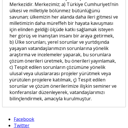
Merkezidir. Merkezimiz; a) Türkiye Cumhuriyeti’nin
ülkesi ve milletiyle bölünmez bütünlüğünü
savunan; ülkemizin her alanda daha ileri gitmesi ve
milletimizin daha müreffeh bir hayata kavuşması
için elinden geldiği ölçüde katkı sağlamak isteyen
her görüş ve inanıştan insanı bir araya getirmek,
b) Ülke sorunları, yerel sorunlar ve yurtdışında
yaşayan vatandaşlarımızın sorunlarına yönelik
araştırma ve incelemeler yaparak, bu sorunlara
çözüm önerileri üretmek, bu önerileri yayınlamak,
c) Tespit edilen sorunların çözümüne yönelik
ulusal veya uluslararası projeler yürütmek veya
yürütülen projelere katılmak, ç) Tespit edilen
sorunlar ve çözüm önerilerimize ilişkin seminer ve
konferanslar düzenleyerek, vatandaşlarımızı
bilinçlendirmek, amacıyla kurulmuştur.
Facebook
TÜRKİYE’NİN SOMALİ POLİTİKASI: ASKERÎ
Twitter
DESTEKTEN STRATEJİK ORTAKLIĞA
- 4