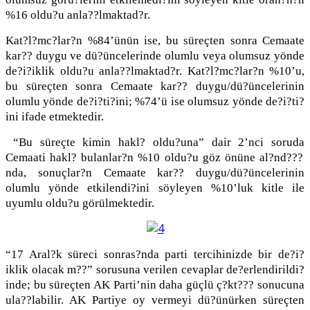
%16 oldu?u anla??lmaktad?r.
Kat?l?mc?lar?n %84’ünün ise, bu süreçten sonra Cemaate
kar?? duygu ve dü?üncelerinde olumlu veya olumsuz yönde
de?i?iklik oldu?u anla??lmaktad?r. Kat?l?mc?lar?n %10’u,
bu süreçten sonra Cemaate kar?? duygu/dü?üncelerinin
olumlu yönde de?i?ti?ini; %74’ü ise olumsuz yönde de?i?ti?
ini ifade etmektedir.
“Bu süreçte kimin hakl? oldu?una” dair
2’nci soruda
Cemaati hakl? bulanlar?n %10 oldu?u göz önüne al?nd???
nda, sonuçlar?n Cemaate kar?? duygu/dü?üncelerinin
olumlu yönde etkilendi?ini söyleyen %10’luk kitle ile
uyumlu oldu?u görülmektedir.
“17 Aral?k süreci sonras?nda parti tercihinizde bir de?i?
iklik olacak m??” sorusuna verilen cevaplar de?erlendirildi?
inde; bu süreçten AK Parti’nin daha güçlü ç?kt??? sonucuna
ula??labilir. AK Partiye oy vermeyi dü?ünürken süreçten