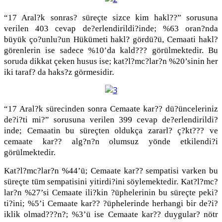
“17 Aral?k sonras? süreçte sizce kim hakl??” sorusuna
verilen 403 cevap de?erlendirildi?inde; %63 oran?nda
büyük ço?unlu?un Hükümeti hakl? gördü?ü, Cemaati hakl?
görenlerin ise sadece %10’da kald??? görülmektedir. Bu
soruda dikkat çeken husus ise; kat?l?mc?lar?n %20’sinin her
iki taraf? da haks?z görmesidir.
“17 Aral?k sürecinden sonra Cemaate kar?? dü?ünceleriniz
de?i?ti mi?” sorusuna verilen 399 cevap de?erlendirildi?
inde; Cemaatin bu süreçten oldukça zararl? ç?kt??? ve
cemaate kar?? alg?n?n olumsuz yönde etkilendi?i
görülmektedir.
Kat?l?mc?lar?n %44’ü; Cemaate kar?? sempatisi varken bu
süreçte tüm sempatisini yitirdi?ini söylemektedir. Kat?l?mc?
lar?n %27’si Cemaate ili?kin ?üphelerinin bu süreçte peki?
ti?ini; %5’i Cemaate kar?? ?üphelerinde herhangi bir de?i?
iklik olmad???n?; %3’ü ise Cemaate kar?? duygular? nötr