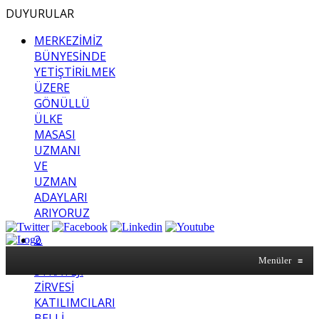
DUYURULAR
MERKEZİMİZ
BÜNYESİNDE
YETİŞTİRİLMEK
ÜZERE
GÖNÜLLÜ
ÜLKE
MASASI
UZMANI
VE
UZMAN
ADAYLARI
ARIYORUZ
2.
SASAM
Menüler
≡
STRATEJİ
ZİRVESİ
KATILIMCILARI
BELLİ