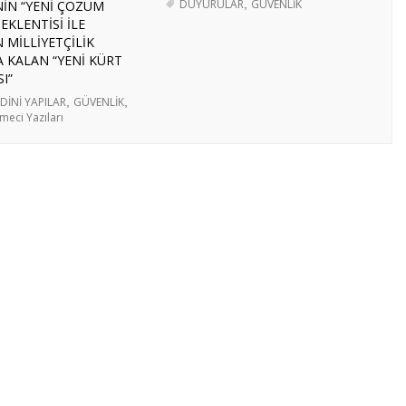
DUYURULAR
,
GÜVENLİK
NİN “YENİ ÇÖZÜM
EKLENTİSİ İLE
REKÂTININ BÖLGESEL DİNAMİKLERİ VE KOMŞU
 MİLLİYETÇİLİK
- 3 Ağustos 2026
 KALAN “YENİ KÜRT
ÖLGESEL HAZIRLIKLAR, STRATEJİK HEDEFLER VE
I”
 2026
 DİNİ YAPILAR
,
GÜVENLİK
,
meci Yazıları