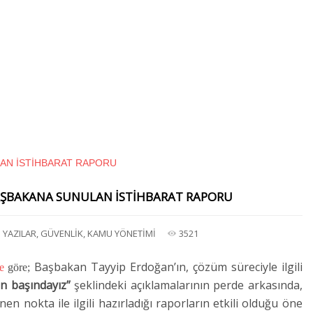
BAŞBAKANA SUNULAN İSTİHBARAT RAPORU
I YAZILAR
,
GÜVENLİK
,
KAMU YÖNETİMİ
3521
Başbakan Tayyip
Erdoğan
’ın, çözüm süreciyle ilgili
e
göre;
in başındayız”
şeklindeki açıklamalarının perde arkasında,
en nokta ile ilgili hazırladığı raporların etkili olduğu öne