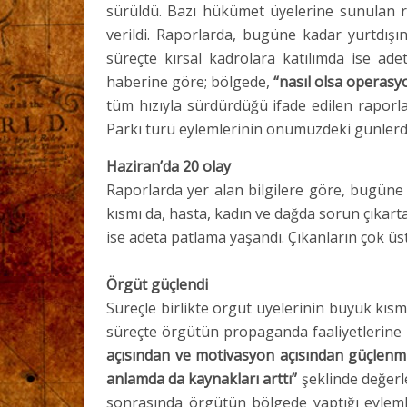
sürüldü. Bazı hükümet üyelerine sunulan rap
verildi. Raporlarda, bugüne kadar yurtdış
süreçte kırsal kadrolara katılımda ise ade
haberine göre; bölgede,
“nasıl olsa operas
tüm hızıyla sürdürdüğü ifade edilen raporl
Parkı türü eylemlerinin önümüzdeki günlerde
Haziran’da 20 olay
Raporlarda yer alan bilgilere göre, bugüne 
kısmı da, hasta, kadın ve dağda sorun çıkart
ise adeta patlama yaşandı. Çıkanların çok üst
Örgüt güçlendi
Süreçle birlikte örgüt üyelerinin büyük kısmı
süreçte örgütün propaganda faaliyetlerine 
açısından ve motivasyon açısından güçlenm
anlamda da kaynakları arttı”
şeklinde değerl
sonrasında örgütün bölgede yaptığı eylemle