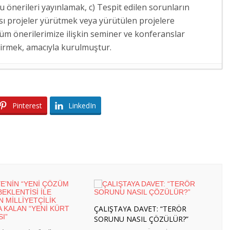
 önerileri yayınlamak, c) Tespit edilen sorunların
sı projeler yürütmek veya yürütülen projelere
züm önerilerimize ilişkin seminer ve konferanslar
dirmek, amacıyla kurulmuştur.
AVUNMA ANLAŞMASI” ALGISI
- 8 Ağustos 2026
UNMA ANLAŞMASI” ALGISI
- 8 Ağustos 2026
Pinterest
LinkedIn
AKEDONYA’YA ÖĞRENİCİ GRUP HAREKETLİLİĞİ
RDIMCISINA ZİYARET
- 7 Ağustos 2026
LELERİNİN NÖBETİNE ZİYARET
- 6 Ağustos 2026
SKERÎ DESTEKTEN STRATEJİK ORTAKLIĞA
- 4 Ağustos
RLİN’E KURS VE İŞBAŞI GÖZLEM
Ağustos 2026
ÇALIŞTAYA DAVET: “TERÖR
MANYA’YA İŞBAŞI GÖZLEM HAREKETLİLİĞİ
SORUNU NASIL ÇÖZÜLÜR?”