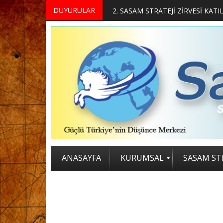
DUYURULAR
MERKEZİMİZ BÜNYESİNDE YETİŞTİRİLMEK ÜZERE GÖNÜLLÜ ÜLKE MASASI UZMANI VE UZMAN ADAYLARI ARIYORUZ
2. SASAM STRATEJİ ZİRVESİ KATI
ANASAYFA
KURUMSAL
SASAM STR