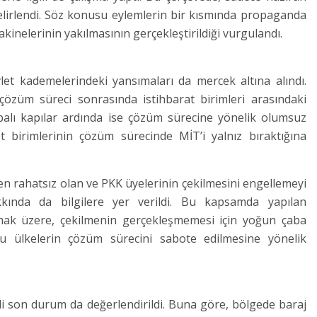
 belirlendi. Söz konusu eylemlerin bir kısmında propaganda
akinelerinin yakılmasının gerçekleştirildiği vurgulandı.
let kademelerindeki yansımaları da mercek altına alındı.
çözüm süreci sonrasında istihbarat birimleri arasındaki
alı kapılar ardında ise çözüm sürecine yönelik olumsuz
vlet birimlerinin çözüm sürecinde MİT’i yalnız bıraktığına
n rahatsız olan ve PKK üyelerinin çekilmesini engellemeyi
kkında da bilgilere yer verildi. Bu kapsamda yapılan
lmak üzere, çekilmenin gerçekleşmemesi için yoğun çaba
Bu ülkelerin çözüm sürecini sabote edilmesine yönelik
ili son durum da değerlendirildi. Buna göre, bölgede baraj