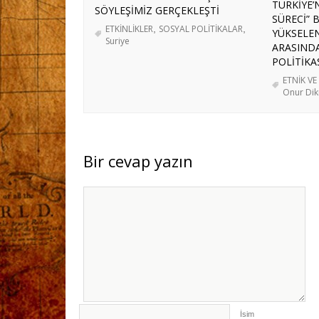
GERÇEKLEŞTİRİLDİ
- 3 Ağustos 2026
TÜRKİYE’
SÖYLEŞİMİZ GERÇEKLEŞTİ
SÜRECİ” B
İRAN’A YÖNELİK OLASI BİR KARA HA
ETKİNLİKLER
,
SOSYAL POLİTİKALAR
,
YÜKSELEN
Suriye
ÜLKELERE YÜKLENEBİLECEK ROLLER
ARASINDA
ABD-İRAN GERİLİMİ: SAVAŞ ÖNCESİ B
POLİTİKAS
GELECEK PROJEKSİYONU
- 29 Temmuz
ETNİK VE
Onur Dik
Bir cevap yazın
İsim