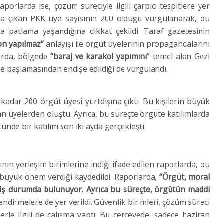
orlarda ise, çözüm süreciyle ilgili çarpıcı tespitlere yer
ına çıkan PKK üye sayısının 200 olduğu vurgulanarak, bu
ta patlama yaşandığına dikkat çekildi. Taraf gazetesinin
yon yapılmaz”
anlayışı ile örgüt üyelerinin propagandalarını
arda, bölgede
“baraj ve karakol yapımını
” temel alan Gezi
 başlamasından endişe edildiği de vurgulandı.
kadar 200 örgüt üyesi yurtdışına çıktı. Bu kişilerin büyük
an üyelerden oluştu. Ayrıca, bu süreçte örgüte katılımlarda
ünde bir katılım son iki ayda gerçekleşti.
nın yerleşim birimlerine indiği ifade edilen raporlarda, bu
büyük önem verdiği kaydedildi. Raporlarda,
“Örgüt, moral
iş durumda bulunuyor. Ayrıca bu süreçte, örgütün maddi
endirmelere de yer verildi. Güvenlik birimleri, çözüm süreci
rle ilgili de çalışma yaptı. Bu çerçevede, sadece haziran