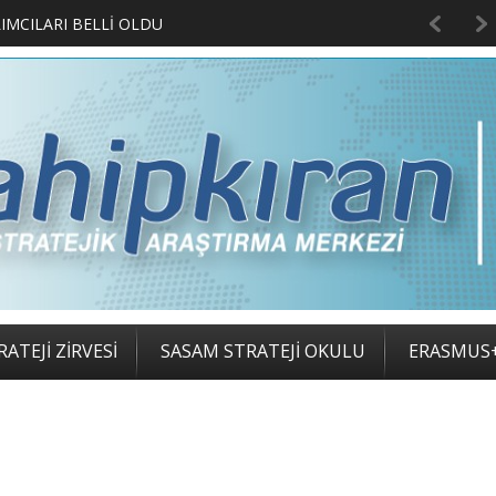
LIMCILARI BELLİ OLDU
ATEJİ ZİRVESİ
SASAM STRATEJİ OKULU
ERASMUS