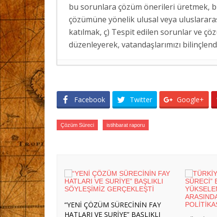
bu sorunlara çözüm önerileri üretmek, bu
çözümüne yönelik ulusal veya uluslarara
katılmak, ç) Tespit edilen sorunlar ve çö
düzenleyerek, vatandaşlarımızı bilinçlen
İSRAİL BASININDA “MEKKE ORTAK S
İRAN BASININDA “MEKKE ORTAK SAV
Facebook
Twitter
Google+
ERASMUS+ PROJEMİZ KAPSAMINDA M
GERÇEKLEŞTİRİLDİ
- 7 Ağustos 2026
Çözüm Süreci
istihbarat raporu
SASAM’DAN GÖÇ İDARESİ BAŞKAN YA
SASAM’DAN ER GAZİLER VE ŞEHİT Aİ
TÜRKİYE’NİN SOMALİ POLİTİKASI: A
2026
ERASMUS+ PROJEMİZ KAPSAMINDA BE
HAREKETLİLİKLERİ DÜZENLENDİ
- 3 
“YENİ ÇÖZÜM SÜRECİNİN FAY
ERASMUS+ PROJEMİZ KAPSAMINDA AL
HATLARI VE SURİYE” BAŞLIKLI