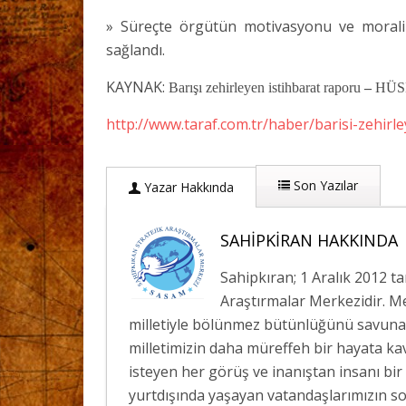
» Süreçte örgütün motivasyonu ve morali a
sağlandı.
KAYNAK:
Barışı zehirleyen istihbarat raporu
–
HÜS
http://www.taraf.com.tr/haber/barisi-zehirl
Son Yazılar
Yazar Hakkında
SAHIPKIRAN HAKKINDA
Sahipkıran; 1 Aralık 2012 t
Araştırmalar Merkezidir. Me
milletiyle bölünmez bütünlüğünü savunan;
milletimizin daha müreffeh bir hayata ka
isteyen her görüş ve inanıştan insanı bir
yurtdışında yaşayan vatandaşlarımızın so