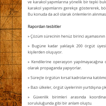
ve karakol yapımlarına yönelik bir tepki bu
karakol yapımlarını gerekçe göstererek, böl
Bu konuda da acil olarak önlemlerin alınmas
Rapordan tesbitler
» Çözüm sürecinin henüz birinci aşamasının 
» Bugüne kadar yaklaşık 200 örgüt üyesi y
kişilerden oluşuyor.
» Kendilerine operasyon yapılmayacağına da
olarak propaganda yapıyorlar.
» Süreçte örgütün kırsal kadrolarına katılı
» Bazı ülkeler, örgüt üyelerinin yurtdışına ç
» Güvenlik birimleri arasında koordi
sorululuğunda gibi bir anlam oluştu.