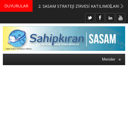
DUYURULAR
MERKEZİMİZ BÜNYESİNDE YETİŞTİRİLMEK ÜZERE GÖNÜLLÜ ÜLKE MASASI UZMANI VE UZMAN ADAYLARI ARIYORUZ
2. SASAM STRATEJİ ZİRVESİ KATILIMCILARI BELLİ OLDU
Menüler
≡