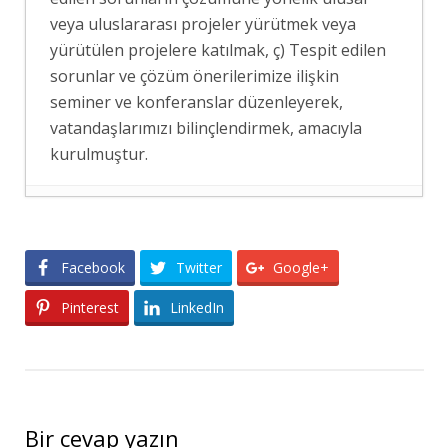
veya uluslararası projeler yürütmek veya
yürütülen projelere katılmak, ç) Tespit edilen
sorunlar ve çözüm önerilerimize ilişkin
seminer ve konferanslar düzenleyerek,
vatandaşlarımızı bilinçlendirmek, amacıyla
kurulmuştur.
ERASMUS+ PROJEMİZ KAPSAMINDA
MAKEDONYA’YA ÖĞRENİCİ GRUP
HAREKETLİLİĞİ GERÇEKLEŞTİRİLDİ
- 7
Facebook
Twitter
Google+
Ağustos 2026
Pinterest
LinkedIn
SASAM’DAN GÖÇ İDARESİ BAŞKAN
YARDIMCISINA ZİYARET
- 7 Ağustos 2026
SASAM’DAN ER GAZİLER VE ŞEHİT
AİLELERİNİN NÖBETİNE ZİYARET
- 6
Ağustos 2026
Bir cevap yazın