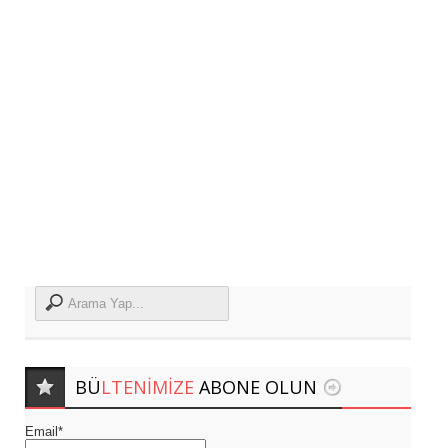
HEDEFLER VE GELECEK PROJEKSİYONU
-
29 Temmuz 2026
SASAM’DAN ERASMUS+ KAPSAMINDA
İSVEÇ’E HAZIRLIK ZİYARETİ
- 27 Temmuz
2026
SASAM, “ARAZİ TAHRİBATININ
DENGELENMESİ İÇİN BÖLGESEL
KATILIM” ÇALIŞTAYINA KATILDI
- 27
Temmuz 2026
BÜ
LTENIMIZE
ABONE OLUN
Email*