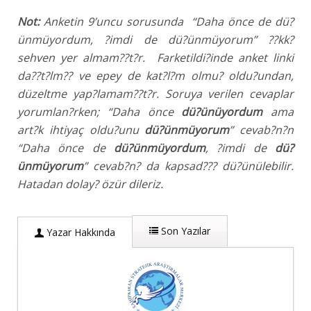
Not:
Anketin 9’uncu sorusunda “Daha önce de dü?
ünmüyordum, ?imdi de dü?ünmüyorum” ??kk?
sehven yer almam??t?r. Farketildi?inde anket linki
da??t?lm?? ve epey de kat?l?m olmu? oldu?undan,
düzeltme yap?lamam??t?r. Soruya verilen cevaplar
yorumlan?rken; “
Daha önce
dü?ünüyordum
ama
art?k ihtiyaç oldu?unu
dü?ünmüyorum
” cevab?n?n
“Daha önce de
dü?ünmüyordum
, ?imdi de
dü?
ünmüyorum
” cevab?n? da kapsad??? dü?ünülebilir.
Hatadan dolay? özür dileriz.
Son Yazılar
Yazar Hakkında