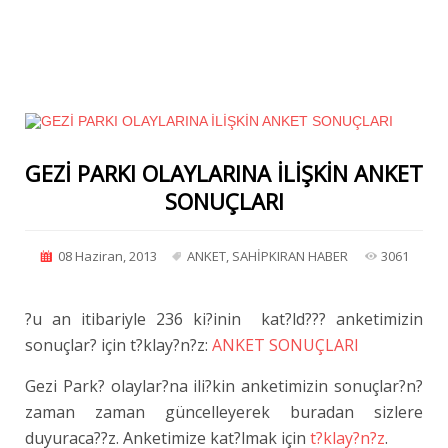
GEZİ PARKI OLAYLARINA İLİŞKİN ANKET
SONUÇLARI
08 Haziran, 2013
ANKET
,
SAHİPKIRAN HABER
3061
?u an itibariyle 236 ki?inin kat?ld??? anketimizin
sonuçlar? için t?klay?n?z:
ANKET SONUÇLARI
Gezi Park? olaylar?na ili?kin anketimizin sonuçlar?n?
zaman zaman güncelleyerek buradan sizlere
duyuraca??z. Anketimize kat?lmak için
t?klay?n?z
.