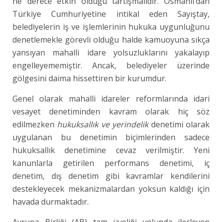
ne derece etkin olduğu tartışmalıdır. Osmanlı’dan
Türkiye Cumhuriyetine intikal eden Sayıştay,
belediyelerin iş ve işlemlerinin hukuka uygunluğunu
denetlemekle görevli olduğu halde kamuoyuna sıkça
yansıyan mahalli idare yolsuzluklarını yakalayıp
engelleyememiştir. Ancak, belediyeler üzerinde
gölgesini daima hissettiren bir kurumdur.
Genel olarak mahalli idareler reformlarında idari
vesayet denetiminden kavram olarak hiç söz
edilmezken
hukuksallık ve yerindelik
denetimi olarak
uygulanan bu denetimin biçimlerinden sadece
hukuksallık denetimine cevaz verilmiştir. Yeni
kanunlarla getirilen performans denetimi, iç
denetim, dış denetim gibi kavramlar kendilerini
destekleyecek mekanizmalardan yoksun kaldığı için
havada durmaktadır.
Avrupa Birliği (AB) tam üyeliği yolunda ilerleyen