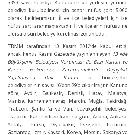
5393 sayılı Belediye Kanunu ile bir yerleşim yerinde
belediye kurulabilmesi için asgari nüfus şartı 5.000
olarak belirlenmiştir. İl ve ilçe belediyeleri için ise
nüfus şartı aranmamaktadır. İl ve ilçelerin nüfusu ne
olursa olsun belediye kurulması zorunludur.
TBMM tarafından 13 Kasım 2012’de kabul ettiği
ancak henüz Resmi Gazetede yayınlanmayan
13 İlde
Büyükşehir Belediyesi Kurulması ile Bazı Kanun ve
Kanun Hükmünde Kararnamelerde
Değişiklik
Yapılmasına Dair Kanun
ile büyükşehir
belediyelerinin sayısı 16’dan 29’a çıkarılmıştır. Kanuna
göre, Aydın, Balıkesir, Denizli, Hatay, Malatya,
Manisa, Kahramanmaraş, Mardin, Muğla, Tekirdağ,
Trabzon, Şanlıurfa ve Van, büyükşehir belediyesi
olacaktır. Kabul edilen kanuna göre, Adana, Ankara,
Antalya, Bursa, Diyarbakır, Eskişehir, Erzurum,
Gaziantep, İzmir, Kayseri, Konya, Mersin, Sakarya ve