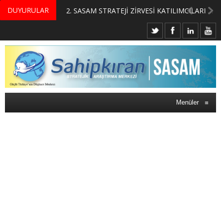
DUYURULAR
MERKEZİMİZ BÜNYESİNDE YETİŞTİRİLMEK ÜZERE GÖNÜLLÜ ÜLKE MASASI UZMANI VE UZMAN ADAYLARI ARIYORUZ
2. SASAM STRATEJİ ZİRVESİ KATILIMCILARI BELLİ OLDU
Menüler
≡