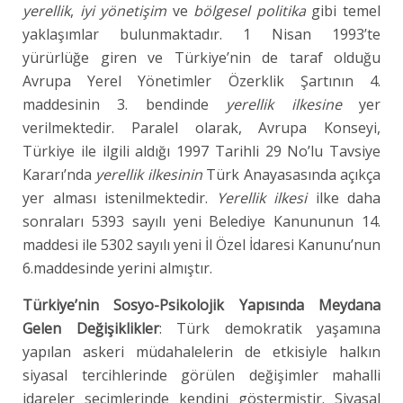
yerellik
,
iyi yönetişim
ve
bölgesel politika
gibi temel
yaklaşımlar bulunmaktadır. 1 Nisan 1993’te
yürürlüğe giren ve Türkiye’nin de taraf olduğu
Avrupa Yerel Yönetimler Özerklik Şartının 4.
maddesinin 3. bendinde
yerellik ilkesine
yer
verilmektedir. Paralel olarak, Avrupa Konseyi,
Türkiye ile ilgili aldığı 1997 Tarihli 29 No’lu Tavsiye
Kararı’nda
yerellik ilkesinin
Türk Anayasasında açıkça
yer alması istenilmektedir.
Yerellik ilkesi
ilke daha
sonraları 5393 sayılı yeni Belediye Kanununun 14.
maddesi ile 5302 sayılı yeni İl Özel İdaresi Kanunu’nun
6.maddesinde yerini almıştır.
Türkiye’nin Sosyo-Psikolojik Yapısında Meydana
Gelen Değişiklikler
: Türk demokratik yaşamına
yapılan askeri müdahalelerin de etkisiyle halkın
siyasal tercihlerinde görülen değişimler mahalli
idareler seçimlerinde kendini göstermiştir. Siyasal