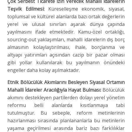
Çok Serbest Ticarete İzin Verecek Mahalli İdarelerin
Teşvik Edilmesi:
Küreselleşme ekonomik, siyasal,
toplumsal ve kültürel alanlarda bazı ortak değerlerin
yerel ve ulusal sınırları aşarak dünya çapında
yayılmasını ifade etmektedir. Kamu-özel ortaklığı,
sourcing-out yaklaşımları, mahalli idarelerin dış borç
almasının kolaylaştırılması, ihale, borçlanma ve
altyapı yatırımları açısından cazip bir pazar olması
gibi yollar kullanılarak bu yayılmanın önündeki
engeller daha kolay aşılmaktadır.
Etnik Bölücülük Akımlarını Besleyen Siyasal Ortamın
Mahalli İdareler Aracılığıyla Hayat Bulması:
Bölücülük
akımını destekleyen partilerden dolayı yerel yönetim
reformu belli alanlarda kısıtlanmaya tabi
tutulmuştur. Bu sebeple, reform metinlerinin
hazırlanması sırasında planlananlarla bu metinlerin
yaşama geçirilmesi arasında bariz bazı farklılıklar