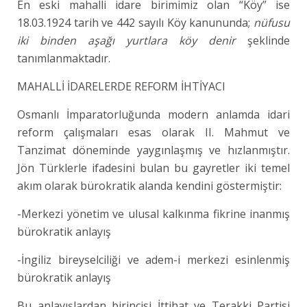
En eski mahalli idare birimimiz olan “Köy” ise
18.03.1924 tarih ve 442 sayılı Köy kanununda;
nüfusu
iki binden aşağı yurtlara köy denir
şeklinde
tanımlanmaktadır.
MAHALLİ İDARELERDE REFORM İHTİYACI
Osmanlı İmparatorluğunda modern anlamda idari
reform çalışmaları esas olarak II. Mahmut ve
Tanzimat döneminde yaygınlaşmış ve hızlanmıştır.
Jön Türklerle ifadesini bulan bu gayretler iki temel
akım olarak bürokratik alanda kendini göstermiştir:
-Merkezi yönetim ve ulusal kalkınma fikrine inanmış
bürokratik anlayış
-İngiliz bireyselciliği ve adem-i merkezi esinlenmiş
bürokratik anlayış
Bu anlayışlardan birincisi İttihat ve Terakki Partisi